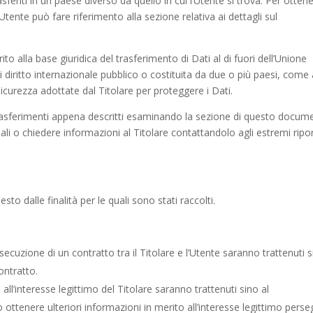
sferiti in un paese diverso da quello in cui l’Utente si trova. Per otten
Utente può fare riferimento alla sezione relativa ai dettagli sul
to alla base giuridica del trasferimento di Dati al di fuori dell’Unione
 diritto internazionale pubblico o costituita da due o più paesi, come
icurezza adottate dal Titolare per proteggere i Dati.
trasferimenti appena descritti esaminando la sezione di questo docum
nali o chiedere informazioni al Titolare contattandolo agli estremi ripor
esto dalle finalità per le quali sono stati raccolti.
’esecuzione di un contratto tra il Titolare e l’Utente saranno trattenuti 
ontratto.
li all’interesse legittimo del Titolare saranno trattenuti sino al
 ottenere ulteriori informazioni in merito all’interesse legittimo perse