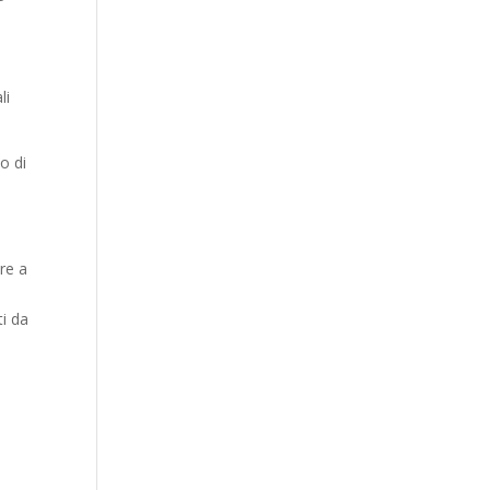
li
to di
ere a
ti da