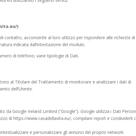
ità ed utilizzando i seguenti servizi:
vita.eu/)
i contatto, acconsente al loro utilizzo per rispondere alle richieste di
natura indicata dall’intestazione del modulo.
mero di telefono; varie tipologie di Dati.
tono al Titolare del Trattamento di monitorare e analizzare i dati di
ento dell’Utente.
ito da Google Ireland Limited (“Google”). Google utilizza i Dati Person
ilizzo di https://www.casadellavita.eu/, compilare report e condividerli 
ontestualizzare e personalizzare gli annunci del proprio network