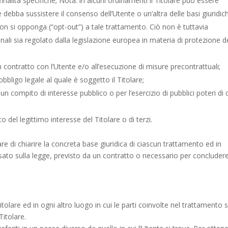
inalità specifiche; Nota: in alcuni ordinamenti il Titolare può essere
 debba sussistere il consenso dell’Utente o un’altra delle basi giuridic
non si opponga (“opt-out”) a tale trattamento. Ciò non è tuttavia
onali sia regolato dalla legislazione europea in materia di protezione d
n contratto con l’Utente e/o all’esecuzione di misure precontrattuali;
bligo legale al quale è soggetto il Titolare;
un compito di interesse pubblico o per l’esercizio di pubblici poteri di 
 del legittimo interesse del Titolare o di terzi.
e di chiarire la concreta base giuridica di ciascun trattamento ed in
basato sulla legge, previsto da un contratto o necessario per concluder
itolare ed in ogni altro luogo in cui le parti coinvolte nel trattamento 
Titolare.