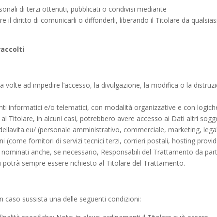
onali di terzi ottenuti, pubblicati o condivisi mediante
il diritto di comunicarli o diffonderli, liberando il Titolare da qualsias
accolti
a volte ad impedire l’accesso, la divulgazione, la modifica o la distruz
ti informatici e/o telematici, con modalità organizzative e con logich
e al Titolare, in alcuni casi, potrebbero avere accesso ai Dati altri sogg
dellavita.eu/ (personale amministrativo, commerciale, marketing, legal
(come fornitori di servizi tecnici terzi, corrieri postali, hosting provid
 nominati anche, se necessario, Responsabili del Trattamento da par
i potrà sempre essere richiesto al Titolare del Trattamento.
e in caso sussista una delle seguenti condizioni: