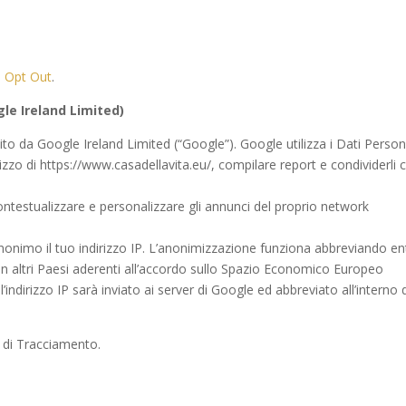
–
Opt Out
.
le Ireland Limited)
ito da Google Ireland Limited (“Google”). Google utilizza i Dati Person
ilizzo di https://www.casadellavita.eu/, compilare report e condividerli 
ontestualizzare e personalizzare gli annunci del proprio network
onimo il tuo indirizzo IP. L’anonimizzazione funziona abbreviando ent
 in altri Paesi aderenti all’accordo sullo Spazio Economico Europeo
, l’indirizzo IP sarà inviato ai server di Google ed abbreviato all’interno 
to di Tracciamento.