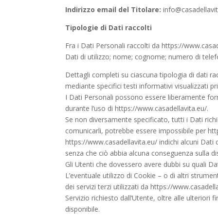
Indirizzo email del Titolare:
info@casadellavit
Tipologie di Dati raccolti
Fra i Dati Personali raccolti da https://www.casa
Dati di utilizzo; nome; cognome; numero di telefo
Dettagli completi su ciascuna tipologia di dati rac
mediante specifici testi informativi visualizzati pr
I Dati Personali possono essere liberamente forni
durante l’uso di https://www.casadellavita.eu/.
Se non diversamente specificato, tutti i Dati richi
comunicarli, potrebbe essere impossibile per https
https://www.casadellavita.eu/ indichi alcuni Dati c
senza che ciò abbia alcuna conseguenza sulla dispo
Gli Utenti che dovessero avere dubbi su quali Dati
L’eventuale utilizzo di Cookie – o di altri strumen
dei servizi terzi utilizzati da https://www.casadell
Servizio richiesto dall’Utente, oltre alle ulterior
disponibile.