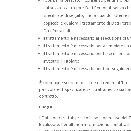
l’Utente ha prestato il consenso per una o più f
autorizzato a trattare Dati Personali senza che
specificate di seguito, fino a quando l’Utente 
applicabile qualora il trattamento di Dati Pers
Dati Personali;
il trattamento è necessario all’esecuzione di u
il trattamento è necessario per adempiere un ob
il trattamento è necessario per l’esecuzione di 
investito il Titolare;
il trattamento è necessario per il perseguimento
È comunque sempre possibile richiedere al Titolar
particolare di specificare se il trattamento sia 
contratto.
Luogo
I Dati sono trattati presso le sedi operative del T
localizzate. Per ulteriori informazioni, contatta il 