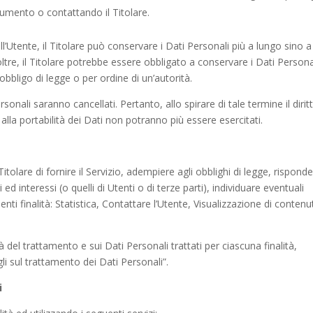
ocumento o contattando il Titolare.
Utente, il Titolare può conservare i Dati Personali più a lungo sino a
re, il Titolare potrebbe essere obbligato a conservare i Dati Persona
bbligo di legge o per ordine di un’autorità.
onali saranno cancellati. Pertanto, allo spirare di tale termine il dirit
o alla portabilità dei Dati non potranno più essere esercitati.
Titolare di fornire il Servizio, adempiere agli obblighi di legge, rispond
i ed interessi (o quelli di Utenti o di terze parti), individuare eventuali
nti finalità: Statistica, Contattare l’Utente, Visualizzazione di contenu
à del trattamento e sui Dati Personali trattati per ciascuna finalità,
li sul trattamento dei Dati Personali”.
i