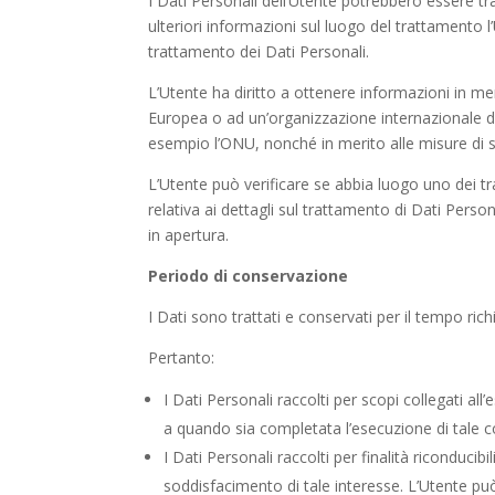
I Dati Personali dell’Utente potrebbero essere tra
ulteriori informazioni sul luogo del trattamento l’
trattamento dei Dati Personali.
L’Utente ha diritto a ottenere informazioni in meri
Europea o ad un’organizzazione internazionale di
esempio l’ONU, nonché in merito alle misure di s
L’Utente può verificare se abbia luogo uno dei 
relativa ai dettagli sul trattamento di Dati Perso
in apertura.
Periodo di conservazione
I Dati sono trattati e conservati per il tempo richi
Pertanto:
I Dati Personali raccolti per scopi collegati all
a quando sia completata l’esecuzione di tale c
I Dati Personali raccolti per finalità riconducibi
soddisfacimento di tale interesse. L’Utente può