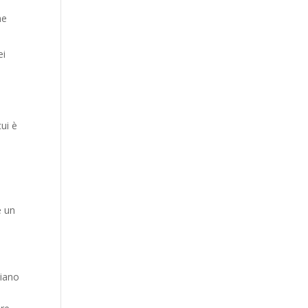
he
ei
cui è
e un
siano