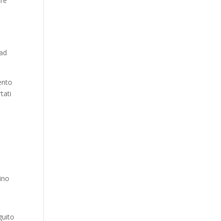
ere
 ad
ento
tati
sino
guito