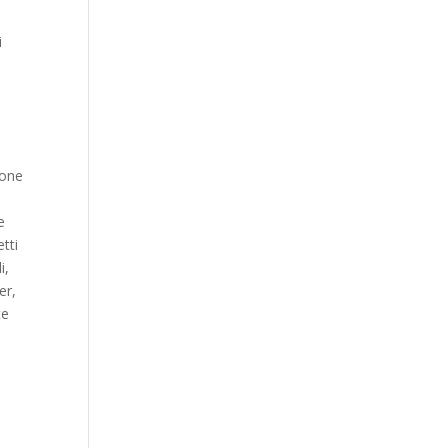
i
ione
e
etti
i,
er,
te