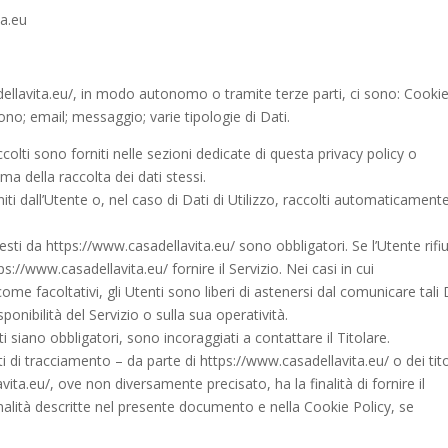
a.eu
dellavita.eu/, in modo autonomo o tramite terze parti, ci sono: Cookie
no; email; messaggio; varie tipologie di Dati.
colti sono forniti nelle sezioni dedicate di questa privacy policy o
ima della raccolta dei dati stessi.
ti dall’Utente o, nel caso di Dati di Utilizzo, raccolti automaticament
esti da https://www.casadellavita.eu/ sono obbligatori. Se l’Utente rifiu
://www.casadellavita.eu/ fornire il Servizio. Nei casi in cui
ome facoltativi, gli Utenti sono liberi di astenersi dal comunicare tali 
nibilità del Servizio o sulla sua operatività.
 siano obbligatori, sono incoraggiati a contattare il Titolare.
ti di tracciamento – da parte di https://www.casadellavita.eu/ o dei tito
avita.eu/, ove non diversamente precisato, ha la finalità di fornire il
i finalità descritte nel presente documento e nella Cookie Policy, se