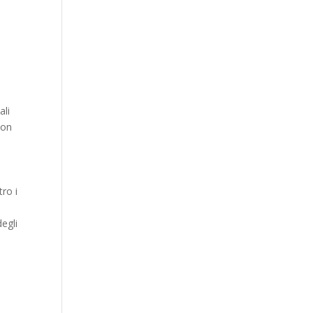
ali
con
ro i
degli