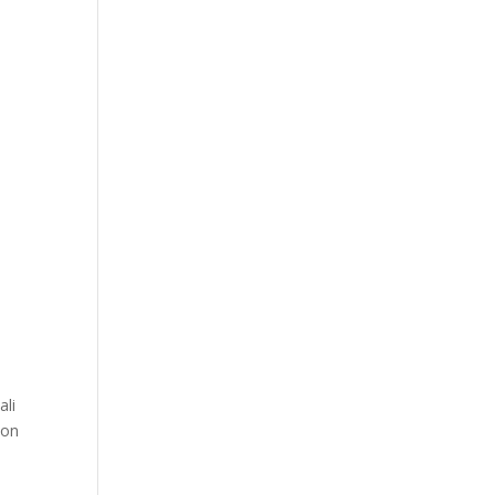
ali
con