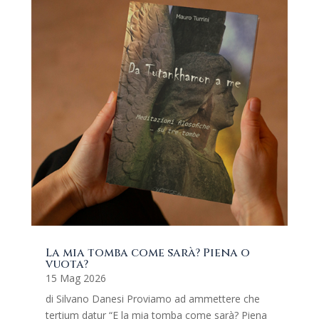
La mia tomba come sarà? Piena o
vuota?
15 Mag 2026
di Silvano Danesi Proviamo ad ammettere che
tertium datur “E la mia tomba come sarà? Piena