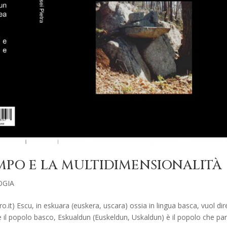
TEMPO E LA MULTIDIMENSIONALITÀ
OGIA
o.it) Escu, in eskuara (euskera, uscara) ossia in lingua basca, vuol dir
e il popolo basco, Eskualdun (Euskeldun, Uskaldun) è il popolo che par