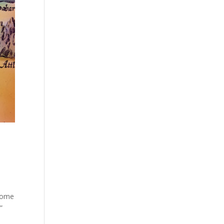
 come
”