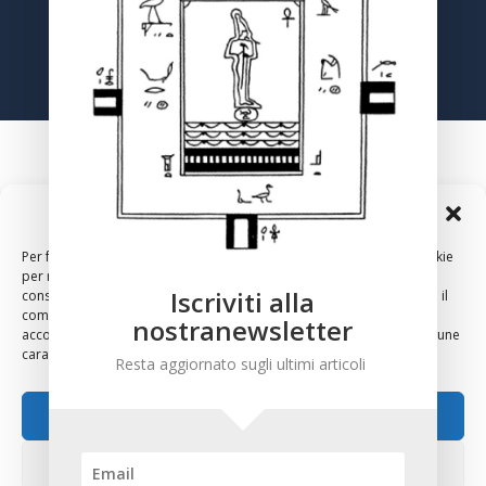
Registrati
Gestisci Consenso Cookie
Per fornire le migliori esperienze, utilizziamo tecnologie come i cookie
per memorizzare e/o accedere alle informazioni del dispositivo. Il
Iscriviti alla
consenso a queste tecnologie ci permetterà di elaborare dati come il
comportamento di navigazione o ID unici su questo sito. Non
nostranewsletter
acconsentire o ritirare il consenso può influire negativamente su alcune
2024 – Copyright – Associazione Culturale Anthropos, Via
caratteristiche e funzioni.
Resta aggiornato sugli ultimi articoli
Sirte 36, 00196 Roma
Accetta
Nega