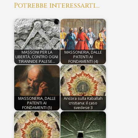
Potrebbe interessarti…
MASSONI PER LA
MASSONERIA, DALLE
LIBERTÀ, CONTRO OGNI
PATENTI AI
TIRANNIDE PALESE…
FONDAMENTI (4)
MASSONERIA, DALLE
Ancora sulla Kaballah
PATENTI AI
cristiana: il caso
FONDAMENTI (5)
svedese 3