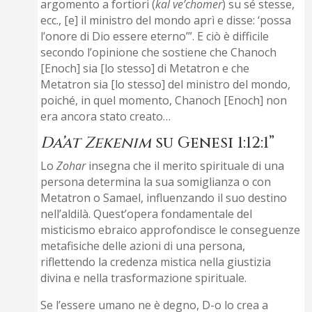
argomento a fortiori (
kal ve’chomer
) su sé stesse,
ecc., [e] il ministro del mondo aprì e disse: ‘possa
l’onore di Dio essere eterno’”. E ciò è difficile
secondo l’opinione che sostiene che Chanoch
[Enoch] sia [lo stesso] di Metatron e che
Metatron sia [lo stesso] del ministro del mondo,
poiché, in quel momento, Chanoch [Enoch] non
era ancora stato creato…
Da’at Zekenim
su Genesi 1:12:1”
Lo
Zohar
insegna che il merito spirituale di una
persona determina la sua somiglianza o con
Metatron o Samael, influenzando il suo destino
nell’aldilà. Quest’opera fondamentale del
misticismo ebraico approfondisce le conseguenze
metafisiche delle azioni di una persona,
riflettendo la credenza mistica nella giustizia
divina e nella trasformazione spirituale.
Se l’essere umano ne è degno, D-o lo crea a