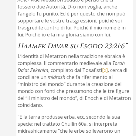
fossero due Autorità, D-o non voglia, anche
l’angelo fu punito. Ed è per questo che non può
sopportare le vostre trasgressioni, poiché voi
trasgredite contro di lui. Poiché il mio nome è in
lui: Poiché io e la mia gloria siamo con lui.
Haamek Davar su Esodo 23:21:6
.”
L’identità di Metatron nella tradizione ebraica è
complessa. Il commentario medievale alla
Torah
Da’at Zekenim
, compilato dai Tosafisti
[x]
, cerca di
conciliare un
midrash
che fa riferimento al
“ministro del mondo” durante la creazione del
mondo con fonti che presumono che le tre figure
del “il ministro del mondo”, di Enoch e di Metatron
coincidano.
“E la terra produsse erba, ecc. secondo la sua
specie: nel trattato Chullin 60a, si interpreta
midrashicamente “che le erbe sollevarono un