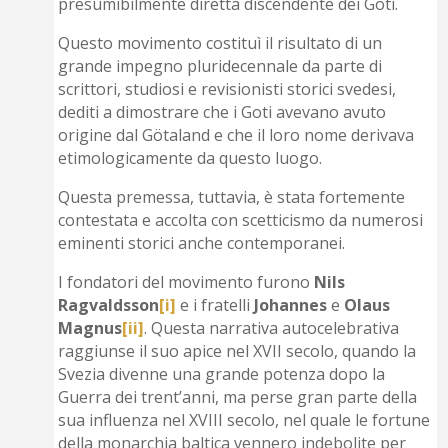
presumibilmente diretta discendente dei Goti.
Questo movimento costituì il risultato di un
grande impegno pluridecennale da parte di
scrittori, studiosi e revisionisti storici svedesi,
dediti a dimostrare che i Goti avevano avuto
origine dal Götaland e che il loro nome derivava
etimologicamente da questo luogo.
Questa premessa, tuttavia, è stata fortemente
contestata e accolta con scetticismo da numerosi
eminenti storici anche contemporanei.
I fondatori del movimento furono
Nils
Ragvaldsson
[i]
e i fratelli
Johannes
e
Olaus
Magnus
[ii]
. Questa narrativa autocelebrativa
raggiunse il suo apice nel XVII secolo, quando la
Svezia divenne una grande potenza dopo la
Guerra dei trent’anni, ma perse gran parte della
sua influenza nel XVIII secolo, nel quale le fortune
della monarchia baltica vennero indebolite per