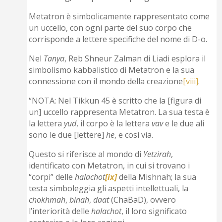
Metatron è simbolicamente rappresentato come
un uccello, con ogni parte del suo corpo che
corrisponde a lettere specifiche del nome di D-o.
Nel
Tanya
, Reb Shneur Zalman di Liadi esplora il
simbolismo kabbalistico di Metatron e la sua
connessione con il mondo della creazione
[viii]
.
“NOTA: Nel Tikkun 45 è scritto che la [figura di
un] uccello rappresenta Metatron. La sua testa è
la lettera
yud
, il corpo è la lettera
vav
e le due ali
sono le due [lettere]
he
, e così via.
Questo si riferisce al mondo di
Yetzirah
,
identificato con Metatron, in cui si trovano i
“corpi” delle
halachot
[ix]
della Mishnah; la sua
testa simboleggia gli aspetti intellettuali, la
chokhmah
,
binah
,
daat
(ChaBaD), ovvero
l’interiorità delle
halachot
, il loro significato