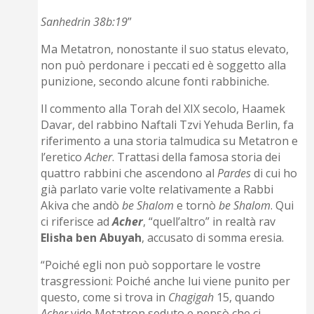
Sanhedrin 38b:19
”
Ma Metatron, nonostante il suo status elevato,
non può perdonare i peccati ed è soggetto alla
punizione, secondo alcune fonti rabbiniche.
Il commento alla Torah del XIX secolo, Haamek
Davar, del rabbino Naftali Tzvi Yehuda Berlin, fa
riferimento a una storia talmudica su Metatron e
l’eretico
Acher
. Trattasi della famosa storia dei
quattro rabbini che ascendono al
Pardes
di cui ho
già parlato varie volte relativamente a Rabbi
Akiva che andò
be Shalom
e tornò
be Shalom
. Qui
ci riferisce ad
Acher
, “quell’altro” in realtà rav
Elisha ben Abuyah
, accusato di somma eresia.
“Poiché egli non può sopportare le vostre
trasgressioni: Poiché anche lui viene punito per
questo, come si trova in
Chagigah
15, quando
Acher
vide Metatron seduto e pensò che ci