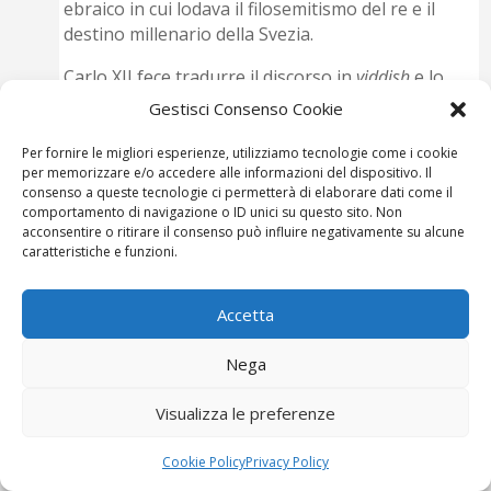
ebraico in cui lodava il filosemitismo del re e il
destino millenario della Svezia.
Carlo XII fece tradurre il discorso in
yiddish
e lo
pubblicò per conquistare gli ebrei di Polonia e
Gestisci Consenso Cookie
Ucraina alla sua campagna militare e politica.
Per fornire le migliori esperienze, utilizziamo tecnologie come i cookie
Le offerte del re suscitarono nelle comunità
per memorizzare e/o accedere alle informazioni del dispositivo. Il
consenso a queste tecnologie ci permetterà di elaborare dati come il
ebraiche europee la speranza che egli revocasse
comportamento di navigazione o ID unici su questo sito. Non
il divieto di immigrazione ebraica del l685.
acconsentire o ritirare il consenso può influire negativamente su alcune
caratteristiche e funzioni.
Così, nel l707, un gruppo di ebrei veneziani
presentò una petizione privata a Carlo XII
affinché permettesse loro di portare le loro
Accetta
famiglie in Svezia per sviluppare il commercio
estero.
Nega
Gli ebrei offrirono una bella somma al re, con la
Visualizza le preferenze
clausola che la transazione sarebbe stata tenuta
segreta.
Cookie Policy
Privacy Policy