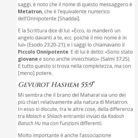
saggi, è noto che il nome di questo messaggero è
Metatron
, che è l’equivalente numerico
dell’Onnipotente [Shaddai].
E la Scrittura dice di lui: «Ecco, io manderò un
angelo davanti a te, ecc. poiché il mio nome è in
lui» (Esodo 23:20-21); e i saggi lo chiamavano il
Piccolo Onnipotente
. E di lui è detto: «Sono stato
giovane
e sono anche invecchiato» (Salmi 37:25).
E tutto questo si trova nella completezza, ma con
[meno] potere.
Gevurot Hashem 55:9
”
Mi sembra che il brano del Maharal sia uno dei
più chiari relativamente alla natura di Metatron.
In esso si discute, tra le altre cose, della differenza
tra
Malach
e
Shliach
entrambi inviati da
Kadosh
Baruch Hu
ma con funzioni differenti.
Molto importante è anche l’associazione