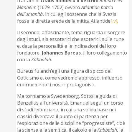
trattato di
Olaus Rudbeck
il vecchio
Atland eller
Manheim
(1679-1702) ovvero
Atlantide patria
dell’umanità
, in cui egli sostenne che la Svezia
fosse la diretta erede della mitica Atlantide
[iv]
.
Il secondo, affascinante, tema riguarda il sorgere
degli studi, sia essoterici che esoterici, sulle rune
e, data la personalità e le inclinazioni del loro
fondatore,
Johannes Bureus
, il loro collegamento
con la
Kabbalah
.
Bureus fu anch’egli una figura di spicco del
Goticismo e, come vedremo appresso, influenzò
enormemente i nostri protagonisti.
Ma torniamo a Swedenborg. Sotto la guida di
Benzelius all’università, Emanuel seguì un corso
di studi leibniziano, in cui una solida base nei
classici diventava il punto di partenza per
l’esplorazione delle discipline “progressiste”, cioè
la scienza e la semitica, il calcolo e la
Kabbalah
, la