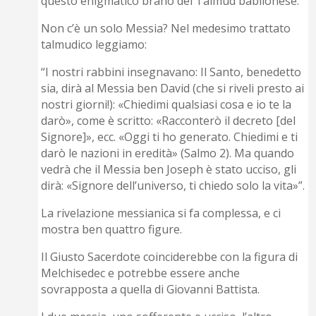
questo enigmatico brano del Talmud babilonese.
Non c’è un solo Messia? Nel medesimo trattato
talmudico leggiamo:
“I nostri rabbini insegnavano: Il Santo, benedetto
sia, dirà al Messia ben David (che si riveli presto ai
nostri giorni!): «Chiedimi qualsiasi cosa e io te la
darò», come è scritto: «Racconterò il decreto [del
Signore]», ecc. «Oggi ti ho generato. Chiedimi e ti
darò le nazioni in eredità» (Salmo 2). Ma quando
vedrà che il Messia ben Joseph è stato ucciso, gli
dirà: «Signore dell’universo, ti chiedo solo la vita»”.
La rivelazione messianica si fa complessa, e ci
mostra ben quattro figure.
Il Giusto Sacerdote coinciderebbe con la figura di
Melchisedec e potrebbe essere anche
sovrapposta a quella di Giovanni Battista.