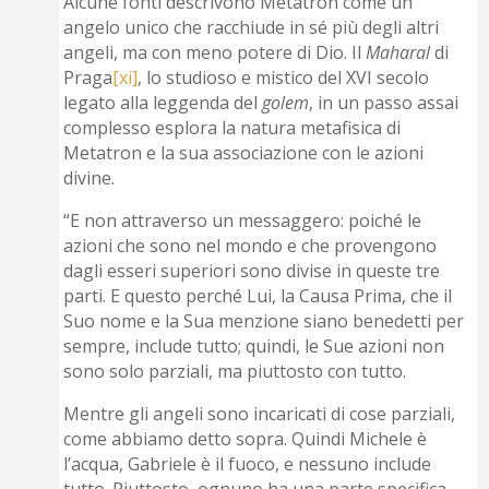
Alcune fonti descrivono Metatron come un
angelo unico che racchiude in sé più degli altri
angeli, ma con meno potere di Dio. Il
Maharal
di
Praga
[xi]
, lo studioso e mistico del XVI secolo
legato alla leggenda del
golem
, in un passo assai
complesso esplora la natura metafisica di
Metatron e la sua associazione con le azioni
divine.
“E non attraverso un messaggero: poiché le
azioni che sono nel mondo e che provengono
dagli esseri superiori sono divise in queste tre
parti. E questo perché Lui, la Causa Prima, che il
Suo nome e la Sua menzione siano benedetti per
sempre, include tutto; quindi, le Sue azioni non
sono solo parziali, ma piuttosto con tutto.
Mentre gli angeli sono incaricati di cose parziali,
come abbiamo detto sopra. Quindi Michele è
l’acqua, Gabriele è il fuoco, e nessuno include