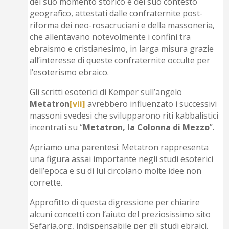
del suo momento storico e del suo contesto
geografico, attestati dalle confraternite post-
riforma dei neo-rosacruciani e della massoneria,
che allentavano notevolmente i confini tra
ebraismo e cristianesimo, in larga misura grazie
all’interesse di queste confraternite occulte per
l’esoterismo ebraico.
Gli scritti esoterici di Kemper sull’angelo
Metatron
[vii]
avrebbero influenzato i successivi
massoni svedesi che svilupparono riti kabbalistici
incentrati su “
Metatron, la Colonna di Mezzo
”.
Apriamo una parentesi: Metatron rappresenta
una figura assai importante negli studi esoterici
dell’epoca e su di lui circolano molte idee non
corrette.
Approfitto di questa digressione per chiarire
alcuni concetti con l’aiuto del preziosissimo sito
Sefaria.org, indispensabile per gli studi ebraici.