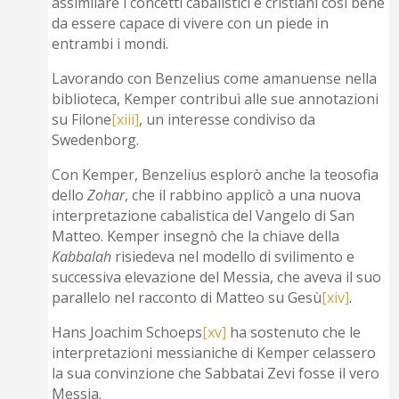
assimilare i concetti cabalistici e cristiani così bene
da essere capace di vivere con un piede in
entrambi i mondi.
Lavorando con Benzelius come amanuense nella
biblioteca, Kemper contribuì alle sue annotazioni
su Filone
[xiii]
, un interesse condiviso da
Swedenborg.
Con Kemper, Benzelius esplorò anche la teosofia
dello
Zohar
, che il rabbino applicò a una nuova
interpretazione cabalistica del Vangelo di San
Matteo. Kemper insegnò che la chiave della
Kabbalah
risiedeva nel modello di svilimento e
successiva elevazione del Messia, che aveva il suo
parallelo nel racconto di Matteo su Gesù
[xiv]
.
Hans Joachim Schoeps
[xv]
ha sostenuto che le
interpretazioni messianiche di Kemper celassero
la sua convinzione che Sabbatai Zevi fosse il vero
Messia.