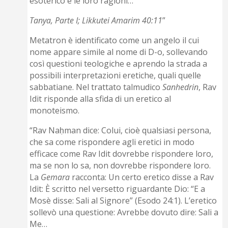
esoterico e le loro ragioni…
Tanya, Parte I; Likkutei Amarim 40:11
”
Metatron è identificato come un angelo il cui
nome appare simile al nome di D-o, sollevando
così questioni teologiche e aprendo la strada a
possibili interpretazioni eretiche, quali quelle
sabbatiane. Nel trattato talmudico
Sanhedrin
, Rav
Idit risponde alla sfida di un eretico al
monoteismo.
“Rav Naḥman dice: Colui, cioè qualsiasi persona,
che sa come rispondere agli eretici in modo
efficace come Rav Idit dovrebbe rispondere loro,
ma se non lo sa, non dovrebbe rispondere loro.
La
Gemara
racconta: Un certo eretico disse a Rav
Idit: È scritto nel versetto riguardante Dio: “E a
Mosè disse: Sali al Signore” (Esodo 24:1). L’eretico
sollevò una questione: Avrebbe dovuto dire: Sali a
Me…