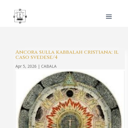
Ancora sulla kabbalah cristiana: il
caso svedese/4
Apr 5, 2026
|
CABALA