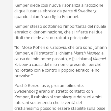
Kemper diede così nuova risonanza all’adozione
di quell’usanza ebraica da parte di Swedberg
quando chiamò suo figlio Emanuel.
Kemper stesso sottolineò l’importanza del rituale
ebraico di denominazione, che si riflette nei due
titoli che diede al suo trattato principale:
“Io, Mosè Kohen di Cracovia, che ora sono Johann
Kemper, e [il trattato] si chiama
Matteh Mosheh
a
causa del mio nome passato, e [si chiama]
Maqqel
Ya’aqov
a causa del mio nome presente, perché
ho lottato con e contro il popolo ebraico, e ho
prevalso.”
Poiché Benzelius e, presumibilmente,
Swedenborg erano in stretto contatto con
Kemper, il rabbino si compiacque dei suoi amici
luterani sostenendo che le verità del
cristianesimo possono essere stabilite sulla base