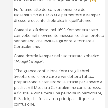
assunse il nuovo nome di
Johann Kemper
[vi]
.
Fu l’ultimo atto del conversionismo e del
filosemitismo di Carlo XI a permettere a Kemper
di essere docente di ebraico in quell’ateneo.
Come si è già detto, nel 1695 Kemper era stato
coinvolto nel movimento messianico di un profeta
sabbatiano, che invitava gli ebrei a tornare a
Gerusalemme.
Come ricorda Kemper nel suo trattato zoharico
“
Maqqel Ya’aqov
”:
“Che grande confusione c’era tra gli ebrei.
Svuotarono le loro case e vendettero tutto…
prepararono e stabilirono la strada per andare a
piedi con il Messia a Gerusalemme con sicurezza
e fiducia. A Vilna c’era una persona in particolare,
R. Zadok, che fu la causa principale di questa
confusione.”