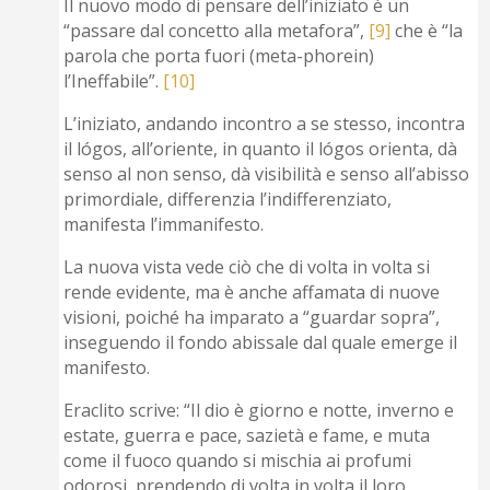
Il nuovo modo di pensare dell’iniziato è un
“passare dal concetto alla metafora”,
[9]
che è “la
parola che porta fuori (meta-phorein)
l’Ineffabile”.
[10]
L’iniziato, andando incontro a se stesso, incontra
il lógos, all’oriente, in quanto il lógos orienta, dà
senso al non senso, dà visibilità e senso all’abisso
primordiale, differenzia l’indifferenziato,
manifesta l’immanifesto.
La nuova vista vede ciò che di volta in volta si
rende evidente, ma è anche affamata di nuove
visioni, poiché ha imparato a “guardar sopra”,
inseguendo il fondo abissale dal quale emerge il
manifesto.
Eraclito scrive: “Il dio è giorno e notte, inverno e
estate, guerra e pace, sazietà e fame, e muta
come il fuoco quando si mischia ai profumi
odorosi, prendendo di volta in volta il loro