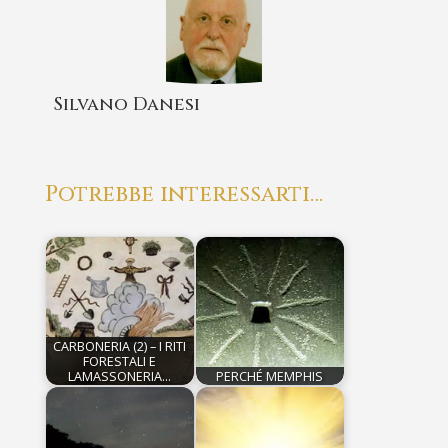
Silvano Danesi
Potrebbe interessarti…
CARBONERIA (2) – I RITI
FORESTALI E
LAMASSONERIA…
PERCHÉ MEMPHIS