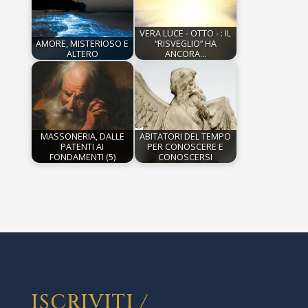
VERA LUCE - OTTO - : IL
AMORE, MISTERIOSO E
“RISVEGLIO” HA
ALTERO
ANCORA…
MASSONERIA, DALLE
ABITATORI DEL TEMPO
PATENTI AI
PER CONOSCERE E
FONDAMENTI (5)
CONOSCERSI
ISCRIVITI /