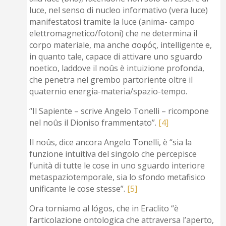
luce, nel senso di nucleo informativo (vera luce)
manifestatosi tramite la luce (anima- campo
elettromagnetico/fotoni) che ne determina il
corpo materiale, ma anche σοφός, intelligente e,
in quanto tale, capace di attivare uno sguardo
noetico, laddove il noûs è intuizione profonda,
che penetra nel grembo partoriente oltre il
quaternio energia-materia/spazio-tempo.
“Il Sapiente – scrive Angelo Tonelli – ricompone
nel noûs il Dioniso frammentato”.
[4]
Il noûs, dice ancora Angelo Tonelli, è “sia la
funzione intuitiva del singolo che percepisce
l’unità di tutte le cose in uno sguardo interiore
metaspaziotemporale, sia lo sfondo metafisico
unificante le cose stesse”.
[5]
Ora torniamo al lógos, che in Eraclito “è
l’articolazione ontologica che attraversa l’aperto,