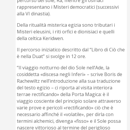
percorso del sole, Ra, mentre gli osiriaci
rappresentano i Misteri democratici (successivi
alla VI dinastia).
Della ritualità misterica egizia sono tributari i
Misteri eleusini, i riti orfici e dionisiaci e quelli
della celtica Keridwen.
Il percorso iniziatico descritto dal “Libro di Ciò che
è nella Duat” si svolge in 12 ore.
“Il viaggio notturno del dio Sole nell’Ade, la
cosiddetta «discesa negli Inferi» – scrive Boris de
Rachewiltz nell’introduzione alla sua traduzione
del testo egizio – ci riporta al visita interiora
terrae rectificando» della Porta Magica: è il
viaggio cosciente del principio solare attraverso
varie prove e pericoli «rectificando» ciò che è
necessario affinché il «volatile», per dirla con
termini alchemici, divenga «fisso» e il Sole possa
nascere vittorioso al termine del periglioso