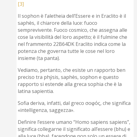
[3]
Il sophon è l’aletheia dell’Essere e in Eraclito è il
saphès, il chiarore della luce: fuoco
semprevivente. Fuoco cosmico, che assegna alle
cose la visibilità del loro aspetto; è il fulmine che
nel frammento 22B64DK Eraclito indica come la
potenza che governa tutte le cose nel loro
insieme (ta panta).
Vediamo, pertanto, che esiste un rapporto ben
preciso tra phýsis, saphès, sophon e questo
rapporto si estende alla greca sophia che è la
latina sapientia.
Sofia deriva, infatti, dal greco σοφός, che significa
«intelligenza, saggezza».
Definire l’essere umano “Homo sapiens sapiens”,
significa collegarne il significato all’essere (bhu) e
alla luce (bha), facendone non solo un essere di