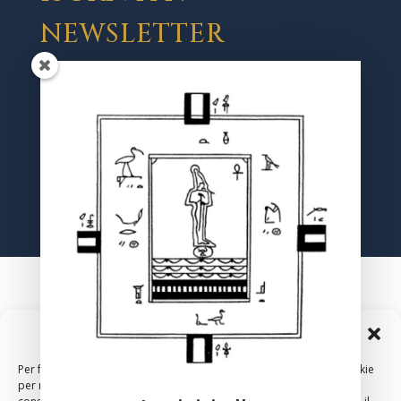
NEWSLETTER
Registrati
Gestisci Consenso Cookie
Per fornire le migliori esperienze, utilizziamo tecnologie come i cookie
per memorizzare e/o accedere alle informazioni del dispositivo. Il