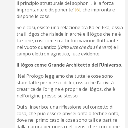
il principio strutturale del sophon…; è la forza
improntante e disponente”
[6]
, che impronta e
dispone le cose.
Se è così, esiste una relazione tra Ka ed Eka, ossia
tra il lógos che risiede in archè e il lógos che ne è
l’azione, così come tra l’informazione fluttuante
nel vuoto quantico (
l’alta luce che da sé è vera
) e il
campo elettromagnetico, luce evidente.
Il lógos come Grande Architetto dell’Universo.
Nel Prologo leggiamo che tutte le cose sono
state fatte per mezzo di lui, ossia che l’attività
creatrice dell’origine è propria del lógos, che è
nell’origine presso se stesso.
Qui si inserisce una riflessione sul concetto di
cosa, che può essere phýsei onta o techne onta,
dove nel primo caso le cose sono tali da partire
dalla natura per opera del lógos, che si propone