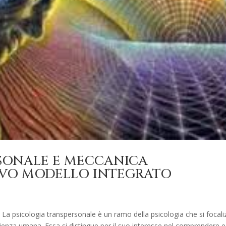
SONALE E MECCANICA
OVO MODELLO INTEGRATO
 La psicologia transpersonale è un ramo della psicologia che si focali
perienza umana. Essa si distingue per il suo interesse nel comprendere e