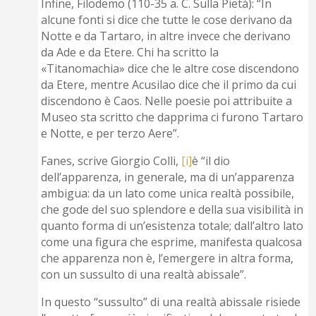
Infine, Filodemo (110-35 a. C. Sulla Pietà): “In
alcune fonti si dice che tutte le cose derivano da
Notte e da Tartaro, in altre invece che derivano
da Ade e da Etere. Chi ha scritto la
«Titanomachia» dice che le altre cose discendono
da Etere, mentre Acusilao dice che il primo da cui
discendono è Caos. Nelle poesie poi attribuite a
Museo sta scritto che dapprima ci furono Tartaro
e Notte, e per terzo Aere”.
Fanes, scrive Giorgio Colli,
[i]
è “il dio
dell’apparenza, in generale, ma di un’apparenza
ambigua: da un lato come unica realtà possibile,
che gode del suo splendore e della sua visibilità in
quanto forma di un’esistenza totale; dall’altro lato
come una figura che esprime, manifesta qualcosa
che apparenza non è, l’emergere in altra forma,
con un sussulto di una realtà abissale”.
In questo “sussulto” di una realtà abissale risiede