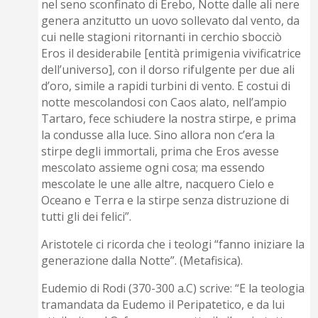
nel seno sconfinato di Erebo, Notte dalle ali nere
genera anzitutto un uovo sollevato dal vento, da
cui nelle stagioni ritornanti in cerchio sbocciò
Eros il desiderabile [entità primigenia vivificatrice
dell’universo], con il dorso rifulgente per due ali
d’oro, simile a rapidi turbini di vento. E costui di
notte mescolandosi con Caos alato, nell’ampio
Tartaro, fece schiudere la nostra stirpe, e prima
la condusse alla luce. Sino allora non c’era la
stirpe degli immortali, prima che Eros avesse
mescolato assieme ogni cosa; ma essendo
mescolate le une alle altre, nacquero Cielo e
Oceano e Terra e la stirpe senza distruzione di
tutti gli dei felici”.
Aristotele ci ricorda che i teologi “fanno iniziare la
generazione dalla Notte”. (Metafisica).
Eudemio di Rodi (370-300 a.C) scrive: “E la teologia
tramandata da Eudemo il Peripatetico, e da lui