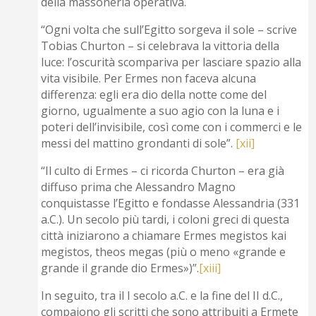
della massoneria operativa.
“Ogni volta che sull’Egitto sorgeva il sole – scrive
Tobias Churton – si celebrava la vittoria della
luce: l’oscurità scompariva per lasciare spazio alla
vita visibile. Per Ermes non faceva alcuna
differenza: egli era dio della notte come del
giorno, ugualmente a suo agio con la luna e i
poteri dell’invisibile, così come con i commerci e le
messi del mattino grondanti di sole”.
[xii]
“Il culto di Ermes – ci ricorda Churton – era già
diffuso prima che Alessandro Magno
conquistasse l’Egitto e fondasse Alessandria (331
a.C.). Un secolo più tardi, i coloni greci di questa
città iniziarono a chiamare Ermes megistos kai
megistos, theos megas (più o meno «grande e
grande il grande dio Ermes»)”.
[xiii]
In seguito, tra il I secolo a.C. e la fine del II d.C.,
compaiono gli scritti che sono attribuiti a Ermete