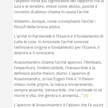
l’aspetto forse più significativo del rapporto tra la
luce e le tenebre, intese come abisso, poiché il
concetto di abisso chiama in causa l’arché.
Vediamo, dunque, come concepivano l’arché i
filosofi della Grecia antica.
L’arché in Parmenide è l’Essere e il fondamento di
tutte le cose. In Aristotele l’arché consiste
nell’essere origine e fondamento per l’Essere, il
divenire e il conoscere.
Anassimandro chiama l’arché apeiron, l’illimitato,
l’imperituro, l’indistruttibile, l’inesauribile e la
definisce anche theion, divino. L’apeiron di
Anassimandro, scrive Eugen Fink è “il theion
inteso come phýsis, la natura onnipresente,
sempre assente, inesauribile, che racchiude in sé
morte e vita, che genera e annienta….”.
[ii]
L’apeiron di Anassimandro è l’abisso che fa uscire