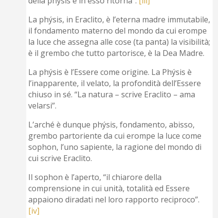
della phýsis e in esso ritorna”.
[iii]
La phýsis, in Eraclito, è l’eterna madre immutabile,
il fondamento materno del mondo da cui erompe
la luce che assegna alle cose (ta panta) la visibilità;
è il grembo che tutto partorisce, è la Dea Madre.
La phýsis è l’Essere come origine. La Phýsis è
l’inapparente, il velato, la profondità dell’Essere
chiuso in sé. “La natura – scrive Eraclito – ama
velarsi”.
L’arché è dunque phýsis, fondamento, abisso,
grembo partoriente da cui erompe la luce come
sophon, l’uno sapiente, la ragione del mondo di
cui scrive Eraclito.
Il sophon è l’aperto, “il chiarore della
comprensione in cui unità, totalità ed Essere
appaiono diradati nel loro rapporto reciproco”.
[iv]