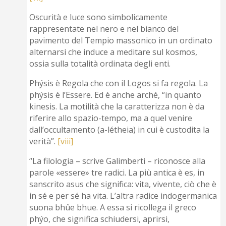
Oscurità e luce sono simbolicamente
rappresentate nel nero e nel bianco del
pavimento del Tempio massonico in un ordinato
alternarsi che induce a meditare sul kosmos,
ossia sulla totalità ordinata degli enti.
Phýsis è Regola che con il Logos si fa regola. La
phýsis è l’Essere. Ed è anche arché, “in quanto
kinesis. La motilità che la caratterizza non è da
riferire allo spazio-tempo, ma a quel venire
dall’occultamento (a-létheia) in cui è custodita la
verità”.
[viii]
“La filologia – scrive Galimberti – riconosce alla
parole «essere» tre radici. La più antica è es, in
sanscrito asus che significa: vita, vivente, ciò che è
in sé e per sé ha vita. L’altra radice indogermanica
suona bhûe bhue. A essa si ricollega il greco
phýo, che significa schiudersi, aprirsi,