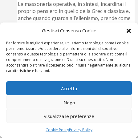
La massoneria operativa, in sintesi, incardina il
proprio pensiero in quello della Grecia classica e,
anche quando guarda all’ellenismo, prende come
riferimento un’idea del divino che si manifesta nel
Gestisci Consenso Cookie
mondo, essendo nel mondo, in modo armonico,
cosicché l’essere umano è inserito in un ordine
Per fornire le migliori esperienze, utilizziamo tecnologie come i cookie
cosmico con il quale può collaborare. Gli architetti
per memorizzare e/o accedere alle informazioni del dispositivo. Il
della massoneria operativa riproducono sulla
consenso a queste tecnologie ci permetterà di elaborare dati come il
comportamento di navigazione o ID unici su questo sito. Non
terra l’ordine celeste, fanno della terra un tempio
acconsentire o ritirare il consenso può influire negativamente su alcune
e sono collaboratori del Grande Arché Tecton.
caratteristiche e funzioni.
Diverso è l’orizzonte che ci si presenta quando
prendiamo in considerazione la massoneria
Accetta
cosiddetta speculativa, la quale comprende
molteplici correnti di pensiero, alcune delle quali
Nega
conducono ad una vera e propria
controiniziazione.
Visualizza le preferenze
E’ il caso dello gnosticismo, combattuto da Plotino
Cookie Policy
Privacy Policy
e dai neoplatonici, che concepisce il mondo come