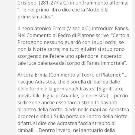
Crisippo, (281-277 a.C.) in un frammento afferma:
“….e nel primo libro dice che la Notte è la
primissima dea”.
Il neoplatonico Ermia (V sec. d.C.) introduce Fanes.
Nel Commento al Fedro di Platone scrive: “Certo a
Protogono nessuno guardò con i suoi occhi, se
non la Notte sacra; ma tutti gli altri si stupirono
scorgendo nell’etere uno splendore insperato:
tale luce balenava dal corpo di Fanes immortale”.
Ancora Ermia (Commento al Fedro di Platone): “…
nacque Adrastea, che è sorella di Ida: Ida dalle
belle forme e la germana Adrastea [Significato:
inevitabile. Figlia di Ananke, la necessità] … perciò
si dice che anche essa faccia strepito davanti
all’antro della Notte: diede nelle mani ad Adrastea
bronzei cimbali. Sulla porta dell’antro della Notte,
difatti, si dice che Adrastea faccia strepito di
cimbali ….Dentro invero, nel santuario della