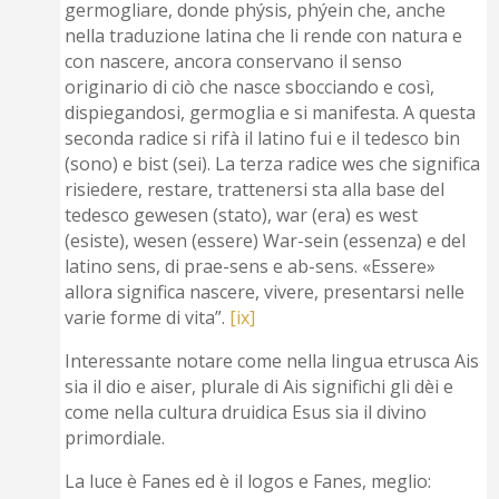
germogliare, donde phýsis, phýein che, anche
nella traduzione latina che li rende con natura e
con nascere, ancora conservano il senso
originario di ciò che nasce sbocciando e così,
dispiegandosi, germoglia e si manifesta. A questa
seconda radice si rifà il latino fui e il tedesco bin
(sono) e bist (sei). La terza radice wes che significa
risiedere, restare, trattenersi sta alla base del
tedesco gewesen (stato), war (era) es west
(esiste), wesen (essere) War-sein (essenza) e del
latino sens, di prae-sens e ab-sens. «Essere»
allora significa nascere, vivere, presentarsi nelle
varie forme di vita”.
[ix]
Interessante notare come nella lingua etrusca Ais
sia il dio e aiser, plurale di Ais significhi gli dèi e
come nella cultura druidica Esus sia il divino
primordiale.
La luce è Fanes ed è il logos e Fanes, meglio: