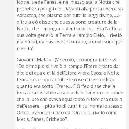
Notte, siede Fanes, e nel mezzo sta la Notte che
profetizza per gli dei. Davanti alla porta invece sta
Adrastea, che plasma per tutti le leggi divine. ….E
oltre a ciò disse che queste sono creature della
Notte, che rimangono dentro di lei…. E la Notte a
sua volta generò la Terra e l’ampio Cielo, li rivelò
manifesti, da nascosti che erano, e quali sono per
nascita”.
Giovanni Malalas (V secolo, Cronografia) scrive:
“Da principio si rivelò al tempo l’Etere creato dal
dio; e di qua e di là dell’Etere vi era Caos; e Notte
tenebrosa copriva tutte le cose e nascondeva
quanto era sotto l’Etere…. E Orfeo disse che la
terra era invisibile a causa delle tenebre….dicendo
che la luce che aveva squarciato l’Etere era quella
dell’essere … più alto di tutti, il cui nome lo stesso
Orfeo, avendolo udito dall’Oracolo, rivelò come
Metis, Fanes, Erichepo”.