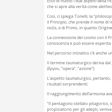
Ecco di nuovo i due aspetti della ri
che si apre alla verità come alethe
Così, ci spiega Tonelli, la “philos
il Principio, che prende il nome di
noũs, e di Primo, in quanto Origine
La connessione del cosmo con il Princ
conoscenza e può essere esperita a
Nel percorso iniziatico c’è anche 
Il termine taumaturgico deriva da
(ἔργον, “opera”, “azione”).
L’aspetto taumaturgico, pertanto, r
risultati sorprendenti.
Il raggiungimento dell’armonia ave
“Il pentagono stellato pitagorico, 
propiziatorio per gli adepti, veniva 