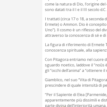
come la natura di Dio, l’origine del 
sono datati tra il I e il III secolo 
I trattati (circa 17 o 18, a seconda 
Ermete) o Ammon. Dio è concepito 
Uno”). Il cosmo è un riflesso del d
attraverso la conoscenza di sé e di
La figura di riferimento di Ermete 
conoscenza spirituale, alla sapienza
Con Pitagora entriamo nel cuore de
sguardo noetico, laddove il “noũs è
gli “occhi dell’anima” a “ottenere 
Giamblico, nel suo “Vita di Pitagor
prescindere di quale intensità di p
“Per il Sapiente di Elea [Parmenide, 
apparentemente più dissimili e dist
parte divina dell’interiorità umana,