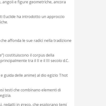
, angoli e figure geometriche, ancora
tti Euclide ha introdotto un approccio
iche.
he affonda le sue radici nella tradizione
”) costituiscono il corpus della
rincipalmente tra il II e il III secolo d.C.
e guida delle anime) al dio egizio Thot
si testi che combinano elementi di
egizia.
osi, redatti in greco, che esplorano temi