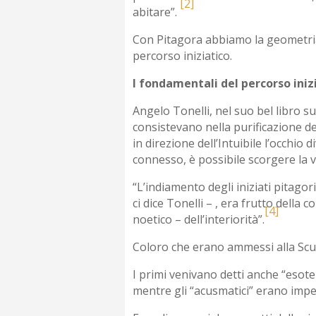
[2]
abitare”.
Con Pitagora abbiamo la geometria,
percorso iniziatico.
I fondamentali del percorso iniz
Angelo Tonelli, nel suo bel libro su
consistevano nella purificazione de
in direzione dell’Intuibile l’occhio
connesso, è possibile scorgere la v
“L’indiamento degli iniziati pitagor
ci dice Tonelli – , era frutto dell
[4]
noetico – dell’interiorità”.
Coloro che erano ammessi alla Scuol
I primi venivano detti anche “esoteri
mentre gli “acusmatici” erano impeg