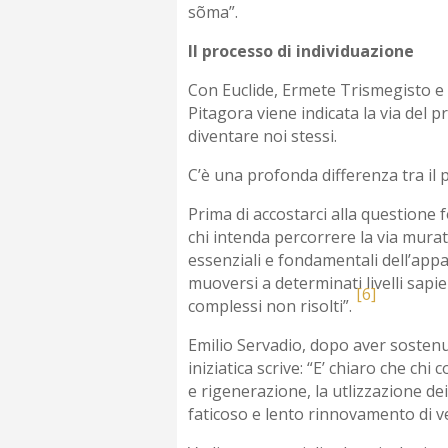
sõma”.
Il processo di individuazione
Con Euclide, Ermete Trismegisto e P
Pitagora viene indicata la via del pr
diventare noi stessi.
C’è una profonda differenza tra il p
Prima di accostarci alla questione 
chi intenda percorrere la via murat
essenziali e fondamentali dell’appa
muoversi a determinati livelli sapie
[6]
complessi non risolti”.
Emilio Servadio, dopo aver sostenut
iniziatica scrive: “E’ chiaro che ch
e rigenerazione, la utlizzazione de
faticoso e lento rinnovamento di v