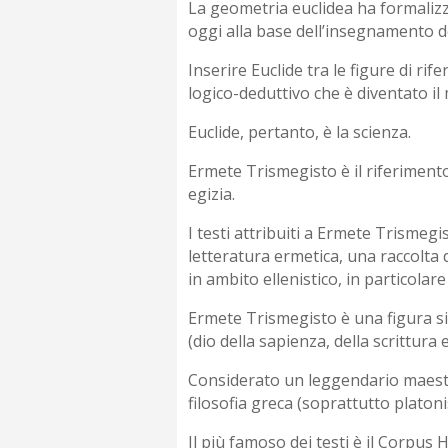
La geometria euclidea ha formalizz
oggi alla base dell’insegnamento d
Inserire Euclide tra le figure di ri
logico-deduttivo che è diventato il
Euclide, pertanto, è la scienza.
Ermete Trismegisto è il riferimento
egizia.
I testi attribuiti a Ermete Trismeg
letteratura ermetica, una raccolta di s
in ambito ellenistico, in particolare
Ermete Trismegisto è una figura sin
(dio della sapienza, della scrittura 
Considerato un leggendario maestr
filosofia greca (soprattutto platoni
Il più famoso dei testi è il Corpus H