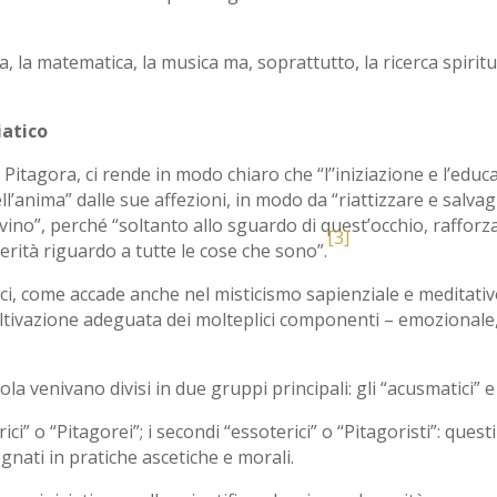
 la matematica, la musica ma, soprattutto, la ricerca spiritu
iatico
 Pitagora, ci rende in modo chiaro che “l’’iniziazione e l’edu
ll’anima” dalle sue affezioni, in modo da “riattizzare e salva
 divino”, perché “soltanto allo sguardo di quest’occhio, rafforz
[3]
erità riguardo a tutte le cose che sono”.
ici, come accade anche nel misticismo sapienziale e meditativo
a coltivazione adeguata dei molteplici componenti – emozional
a venivano divisi in due gruppi principali: gli “acusmatici” e
ci” o “Pitagorei”; i secondi “essoterici” o “Pitagoristi”: questi
nati in pratiche ascetiche e morali.