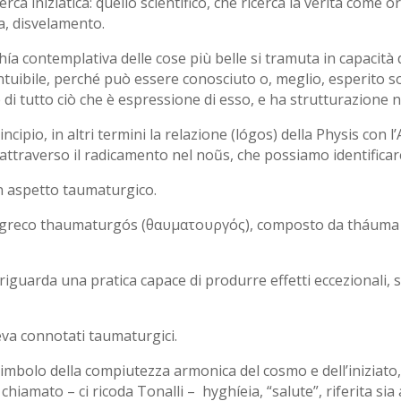
cerca iniziatica: quello scientifico, che ricerca la verità come
ia, disvelamento.
ophía contemplativa delle cose più belle si tramuta in capacit
 Intuibile, perché può essere conosciuto o, meglio, esperito s
 di tutto ciò che è espressione di esso, e ha strutturazione 
ipio, in altri termini la relazione (lógos) della Physis con l’A
ttraverso il radicamento nel noũs, che possiamo identificare
un aspetto taumaturgico.
l greco thaumaturgós (θαυματουργός), composto da tháuma (θ
iguarda una pratica capace di produrre effetti eccezionali, sp
va connotati taumaturgici.
simbolo della compiutezza armonica del cosmo e dell’iniziato
chiamato – ci ricoda Tonalli – hyghíeia, “salute”, riferita sia