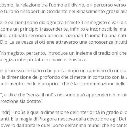
cosmo, la relazione tra l’uomo e il divino, e il percorso verso 
d.C. e furono riscoperti in Occidente nel Rinascimento grazie all
delle edizioni) sono dialoghi tra Ermete Trismegisto e vari dis
come un principio trascendente, infinito e inconoscibile, 
ivino, ordinato secondo principi razionali. L’uomo ha una na
 Dio. La salvezza si ottiene attraverso una conoscenza intuiti
Trismegisto, pertanto, introduce un insieme di tradizioni che 
 egizia interpretata in chiave ellenistica.
l processo iniziatico che porta, dopo un cammino di conoscen
 la dimensione del profondo che ci mette in contatto con la v
il nutrimento che le è proprio”, che è la “contemplazione del
a”, ci dice che “senza il noũs nessuno può apprendere o intui
ercezione sia dotato”.
ndr] il noũs è quella dimensione dell’interiorità in grado di co
anti. E la magia di Pitagora nasceva dalla devozione agli Dei
 ovvero dall’abitare quel luogo dell’anima mundi che soltanto 