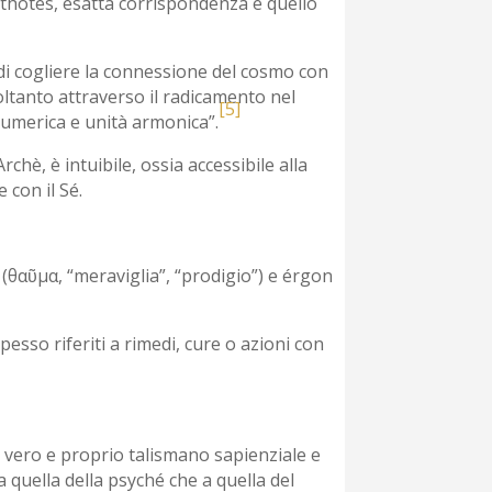
 orthotes, esatta corrispondenza e quello
à di cogliere la connessione del cosmo con
oltanto attraverso il radicamento nel
[5]
numerica e unità armonica”.
rchè, è intuibile, ossia accessibile alla
 con il Sé.
αῦμα, “meraviglia”, “prodigio”) e érgon
esso riferiti a rimedi, cure o azioni con
, vero e proprio talismano sapienziale e
 a quella della psyché che a quella del