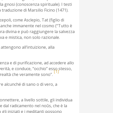
la gnosi (conoscenza spirituale). I testi
a traduzione di Marsilio Ficino (1471).
cepoli, come Asclepio, Tat (figlio di
ma anche immanente nel cosmo (“Tutto è
tura divina e può raggiungere la salvezza
va e mistica, non solo razionale.
attengono all’intuizione, alla
za e di purificazione, ad accedere allo
erità, e conduce, “occhio” esso stesso,
[1]
le realtà che veramente sono”.
re alcunché di sano o di vero, a
nnettere, a livello sottile, gli individua
 e dal radicamento nel noũs, che è la
gli iniziati e i meditanti possono