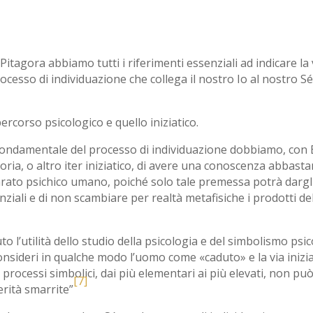
itagora abbiamo tutti i riferimenti essenziali ad indicare la 
ocesso di individuazione che collega il nostro Io al nostro Sé 
ercorso psicologico e quello iniziatico.
fondamentale del processo di individuazione dobbiamo, con Em
oria, o altro iter iniziatico, di avere una conoscenza abbast
rato psichico umano, poiché solo tale premessa potrà dargli 
nziali e di non scambiare per realtà metafisiche i prodotti de
o l’utilità dello studio della psicologia e del simbolismo psi
i consideri in qualche modo l’uomo come «caduto» e la via inizi
i processi simbolici, dai più elementari ai più elevati, non 
[7]
erità smarrite”