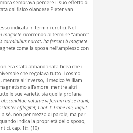
ambra sembrava perdere il suo effetto di
tata dal fisico olandese Pieter van
sso indicata in termini erotici. Nel
um magnete
ricorrendo al termine “amore”
is carminibus narrat, ita ferrum à magnete
l magnete come la sposa nell’amplesso con
non era stata abbandonata l’idea che i
niversale che regolava tutto il cosmo.
, mentre all’inverso, il medico William
l magnetismo all’amore, mentre altri
te le sue varietà, sia quella profana
 absconditae naturae vi ferrum ad se trahit,
nter efflagitet, Cant. I: Trahe me, inquit,
o a sé, non per mezzo di parole, ma per
quando indica la proprietà dello sposo,
ici, cap. 1)». (10)