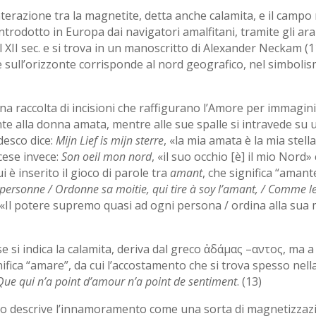
nterazione tra la magnetite, detta anche calamita, e il campo
introdotto in Europa dai navigatori amalfitani, tramite gli ar
al XII sec. e si trova in un manoscritto di Alexander Neckam (1
ne sull’orizzonte corrisponde al nord geografico, nel simboli
 raccolta di incisioni che raffigurano l’Amore per immagini a
te alla donna amata, mentre alle sue spalle si intravede su 
edesco dice:
Mijn Lief is mijn sterre
, «la mia amata è la mia stell
cese invece:
Son oeil mon nord
, «il suo occhio [è] il mio Nord
 è inserito il gioco di parole tra
amant
, che significa “amant
rsonne / Ordonne sa moitie, qui tire à soy l’amant, / Comme le p
«Il potere supremo quasi ad ogni persona / ordina alla sua me
ese si indica la calamita, deriva dal greco ἀδάμας –αντος, ma a
ifica “amare”, da cui l’accostamento che si trova spesso nel
 Que qui n’a point d’amour n’a point de sentiment
. (13)
io descrive l’innamoramento come una sorta di magnetizzazi