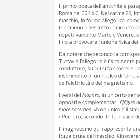
Il primo poeta dell’antichità a par
Roma nel 394 d.C. Nel carme 29, in
maschio, in forma allegorica, come 
fenomeno è descritto come un’oper
rispettivamente Marte e Venere, e a
fino a provocare l’unione fisica dei
Da notare che secondo la corrispon
Tuttavia l’allegoria è fisicamente 
conduttore, su cui si fa scorrere 
inserimento di un nucleo di ferro a
dell’elettricità e del magnetismo.
I versi del
Magnes
, in un certo sen
opposti e complementari:
Effigies 
more sacerdos.
«Non unico è il simu
/ Per loro, secondo il rito, il sacerd
Il magnetismo qui rappresenta una f
forza bruta del maschio. Ritroverem