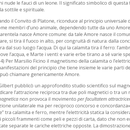
 nude le fauci di un leone. Il significato simbolico di questa
 sottile e spirituale.
do il Convito di Platone, riconduce al principio universale d
 come membri d’uno animale, dependendo tutte da uno Amor
parentela nasce Amore comune: da tale Amore nasce il comune
re, si tira il fuoco in alto, per congruità di natura: dalla conc
dal suo luogo l’acqua. Di qui la calamita tira il ferro: l’ambra 
uove l’acqua, e Marte i venti: e varie erbe tirano a sé varie s
(4) Per Marsilio Ficino il magnetismo della calamita o l’elettri
nifestazioni del principio che tiene insieme le varie parti del
si può chiamare genericamente Amore.
Gilbert pubblicò un approfondito studio scientifico sul magnet
dicare l’attrazione reciproca tra due poli magnetici o tra un 
magnetica
non provoca il movimento
per facultatem attractric
azione unilaterale ma per reciproco concorso e concordanza». 
ra calamita e ferro, mentre l’elettricità statica la conside
i piccoli frammenti come peli e pezzi di carta, dato che non e
ate separate le cariche elettriche opposte. La dimostrazione