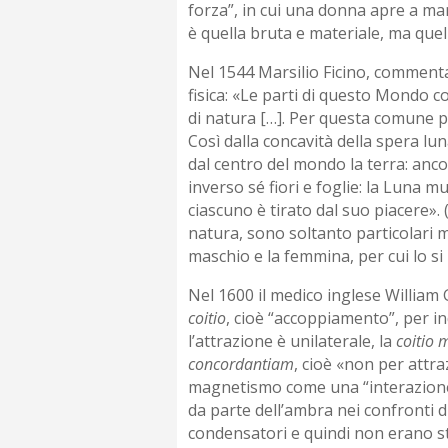
forza”, in cui una donna apre a mani
è quella bruta e materiale, ma quella
Nel 1544 Marsilio Ficino, commentan
fisica: «Le parti di questo Mondo
di natura […]. Per questa comune 
Così dalla concavità della spera luna
dal centro del mondo la terra: ancora 
inverso sé fiori e foglie: la Luna m
ciascuno è tirato dal suo piacere». 
natura, sono soltanto particolari ma
maschio e la femmina, per cui lo 
Nel 1600 il medico inglese William 
coitio
, cioè “accoppiamento”, per in
l’attrazione è unilaterale, la
coitio 
concordantiam
, cioè «non per attr
magnetismo come una “interazione” t
da parte dell’ambra nei confronti d
condensatori e quindi non erano st