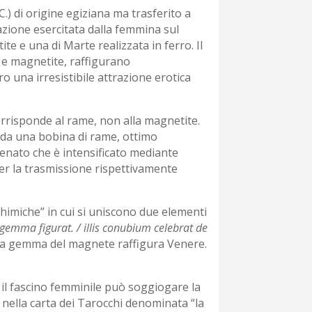
.) di origine egiziana ma trasferito a
razione esercitata dalla femmina sul
e e una di Marte realizzata in ferro. Il
ro e magnetite, raffigurano
o una irresistibile attrazione erotica
rrisponde al rame, non alla magnetite.
o da una bobina di rame, ottimo
enato che è intensificato mediante
per la trasmissione rispettivamente
chimiche” in cui si uniscono due elementi
gemma figurat. / illis conubium celebrat de
re la gemma del magnete raffigura Venere.
 il fascino femminile può soggiogare la
 nella carta dei Tarocchi denominata “la