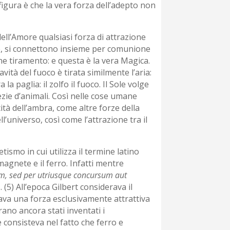
 figura è che la vera forza dell’adepto non
ell’Amore qualsiasi forza di attrazione
e, si connettono insieme per comunione
 tiramento: e questa è la vera Magica.
avità del fuoco è tirata similmente l’aria:
la paglia: il zolfo il fuoco. Il Sole volge
pezie d’animali. Così nelle cose umane
cità dell’ambra, come altre forze della
l’universo, così come l’attrazione tra il
ismo in cui utilizza il termine latino
magnete e il ferro. Infatti mentre
em, sed per utriusque concursum aut
(5) All’epoca Gilbert considerava il
rava una forza esclusivamente attrattiva
rano ancora stati inventati i
 consisteva nel fatto che ferro e