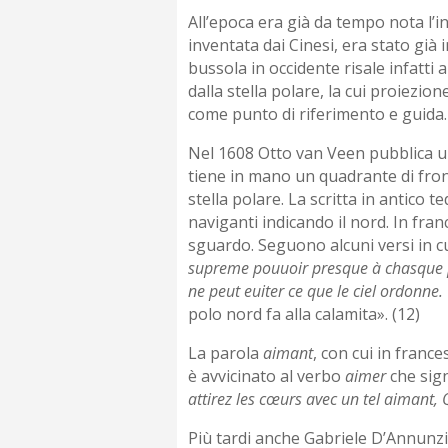
All’epoca era già da tempo nota l’i
inventata dai Cinesi, era stato già 
bussola in occidente risale infatti 
dalla stella polare, la cui proiezio
come punto di riferimento e guida.
Nel 1608 Otto van Veen pubblica una
tiene in mano un quadrante di fron
stella polare. La scritta in antico t
naviganti indicando il nord. In fran
sguardo. Seguono alcuni versi in cui
supreme pouuoir presque à chasque pe
ne peut euiter ce que le ciel ordonne.
polo nord fa alla calamita». (12)
La parola
aimant
, con cui in franc
è avvicinato al verbo
aimer
che sign
attirez les cœurs avec un tel aimant,
Più tardi anche Gabriele D’Annunz