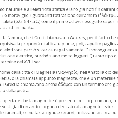
mo naturale e all’elettricità statica erano già noti fin dall’a
 «le meraviglie riguardanti l’attrazione dell’ambra (ἠλέκτρω
 Talete (625-547 a.C.) come il primo ad aver eseguito esperime
 scritti in merito.
o dall’ambra, che i Greci chiamavano
ēlektron
, per il fatto ch
acquisiva la proprietà di attirare piume, peli, capelli e pagliu
di elettroni, perciò si carica negativamente. Di conseguenza 
duzione elettrica, purché siano molto leggeri. Questo tipo di el
 termine del XVIII sec.
nome dalla città di Magnesia (Μαγνησία) nell’Anatolia occident
ietra, ora chiamata appunto magnetite, che è un materiale f
. I Greci la chiamavano anche ἀδάμας con un termine che già i
 o della pietra.
coperta, è che la magnetite è presente nel corpo umano, tra il
 le vestigia di un antico organo dedicato alla magnetocezione
ltri animali, come tartarughe e cetacei, utilizzano ancora per