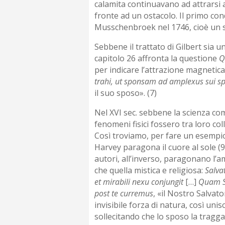
calamita continuavano ad attrarsi 
fronte ad un ostacolo. Il primo cond
Musschenbroek nel 1746, cioè un s
Sebbene il trattato di Gilbert sia u
capitolo 26 affronta la questione
Q
per indicare l’attrazione magnetica (
trahi, ut sponsam ad amplexus sui s
il suo sposo». (7)
Nel XVI sec. sebbene la scienza co
fenomeni fisici fossero tra loro co
Così troviamo, per fare un esempio,
Harvey paragona il cuore al sole (9
autori, all’inverso, paragonano l’
che quella mistica e religiosa:
Salva
et mirabili nexu conjungit
[…]
Quam Sp
post te curremus
, «il Nostro Salvat
invisibile forza di natura, così un
sollecitando che lo sposo la tragga s