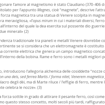
agonare l’amore al magnetismo è stato Claudiano (370-406 d.C
titolato per l’appunto
Magnes
, cioè “magnete”, descrive l’att
forza magnetica tra una statua di Venere scolpita in magnetit
a meravigliosa, «l’
opus mirum
in cui i materiali diversi, fer
ll’interno del quale la dea esercita sul possente dio guerrier
 due minerali» (2)
denza tradizionale tra pianeti e metalli Venere dovrebbe co
pertinente se si considera che un elettromagnete è costituit
una corrente elettrica che genera un campo magnetico concat
ll’interno della bobina. Rame e ferro sono i metalli migliori 
so, introducono l’allegoria alchemica delle cosiddette “nozze 
non una deis, sed ferrea Martis / forma nitet, Venerem magnetica 
lacro degli dèi, ma di Marte riluce / l’effigie di ferro, ment
ote celebra le nozze». (3)
orza sottile in grado di attirare il pesante ferro, così come
o questo stesso concetto, molti secoli più tardi, raffigurato