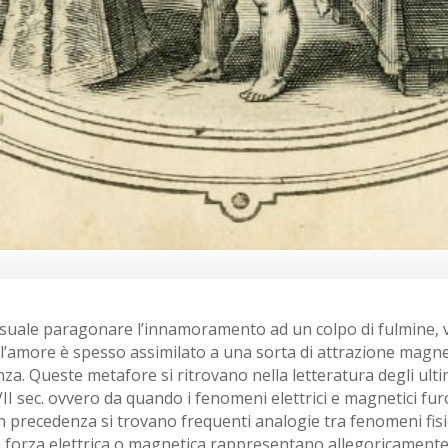
ale paragonare l’innamoramento ad un colpo di fulmine, vale
a l’amore è spesso assimilato a una sorta di attrazione magnet
. Queste metafore si ritrovano nella letteratura degli ultimi 
I sec. ovvero da quando i fenomeni elettrici e magnetici fur
precedenza si trovano frequenti analogie tra fenomeni fisici 
 forza elettrica o magnetica rappresentano allegoricamente i