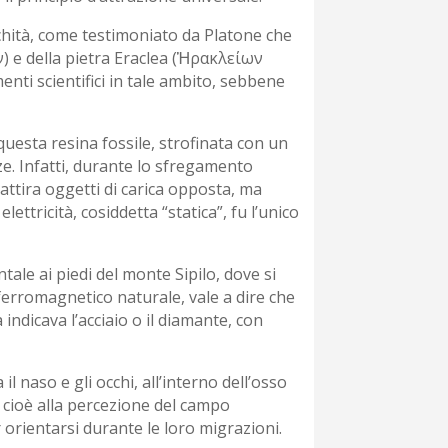
ntichità, come testimoniato da Platone che
ν) e della pietra Eraclea (Ἡρακλείων
nti scientifici in tale ambito, sebbene
e questa resina fossile, strofinata con un
zze. Infatti, durante lo sfregamento
attira oggetti di carica opposta, ma
ettricità, cosiddetta “statica”, fu l’unico
ale ai piedi del monte Sipilo, dove si
erromagnetico naturale, vale a dire che
ndicava l’acciaio o il diamante, con
 naso e gli occhi, all’interno dell’osso
, cioè alla percezione del campo
 orientarsi durante le loro migrazioni.