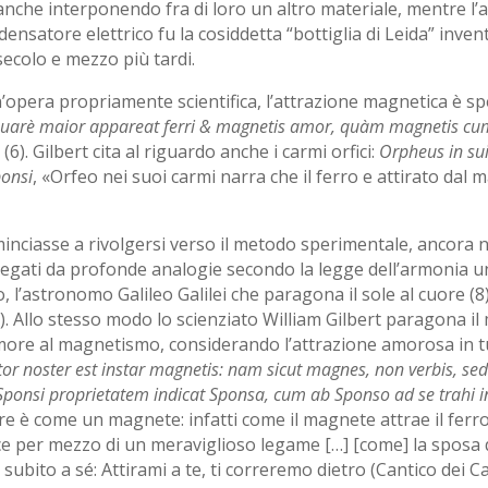
anche interponendo fra di loro un altro materiale, mentre l’
ensatore elettrico fu la cosiddetta “bottiglia di Leida” inven
ecolo e mezzo più tardi.
n’opera propriamente scientifica, l’attrazione magnetica è spe
uarè maior appareat ferri & magnetis amor, quàm magnetis c
6). Gilbert cita al riguardo anche i carmi orfici:
Orpheus in su
ponsi
, «Orfeo nei suoi carmi narra che il ferro e attirato da
minciasse a rivolgersi verso il metodo sperimentale, ancora 
llegati da profonde analogie secondo la legge dell’armonia u
 l’astronomo Galileo Galilei che paragona il sole al cuore (8)
). Allo stesso modo lo scienziato William Gilbert paragona i
amore al magnetismo, considerando l’attrazione amorosa in tut
tor noster est instar magnetis: nam sicut magnes, non verbis, sed
onsi proprietatem indicat Sponsa, cum ab Sponso ad se trahi insta
ore è come un magnete: infatti come il magnete attrae il ferr
isce per mezzo di un meraviglioso legame […] [come] la sposa 
ubito a sé: Attirami a te, ti correremo dietro (Cantico dei Cant