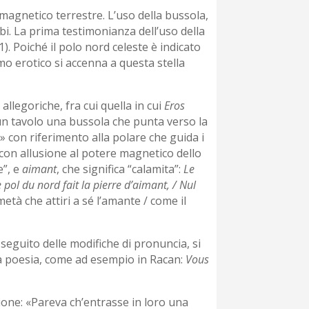
 magnetico terrestre. L’uso della bussola,
abi. La prima testimonianza dell’uso della
1). Poiché il polo nord celeste è indicato
smo erotico si accenna a questa stella
llegoriche, fra cui quella in cui
Eros
un tavolo una bussola che punta verso la
a» con riferimento alla polare che guida i
» con allusione al potere magnetico dello
e”, e
aimant
, che significa “calamita”:
Le
ol du nord fait la pierre d’aimant, / Nul
tà che attiri a sé l’amante / come il
 seguito delle modifiche di pronuncia, si
la poesia, come ad esempio in Racan:
Vous
one: «Pareva ch’entrasse in loro una