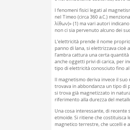
I fenomeni fisici legati al magnetis
nel Timeo (circa 360 a.C.) menziona
λίθων)» (1) ma vari autori indicano
non ci sia pervenuto alcuno dei suoi
L’elettricità prende il nome propri
panno di lana, si elettrizzava cioè 
l’ambra cattura una certa quantità 
anche oggetti privi di carica, per in
tipo di elettricità conosciuto fino al
Il magnetismo deriva invece il suo 
trovava in abbondanza un tipo di p
si trova già magnetizzato in natura
riferimento alla durezza del metallo
Una cosa interessante, di recente s
etmoide. Si ritiene che costituisca
magnetico terrestre, che uccelli e a