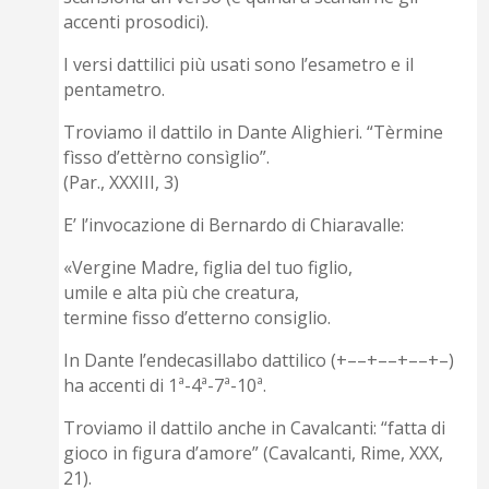
accenti prosodici).
I versi dattilici più usati sono l’esametro e il
pentametro.
Troviamo il dattilo in Dante Alighieri. “Tèrmine
fìsso d’ettèrno consìglio”.
(Par., XXXIII, 3)
E’ l’invocazione di Bernardo di Chiaravalle:
«Vergine Madre, figlia del tuo figlio,
umile e alta più che creatura,
termine fisso d’etterno consiglio.
In Dante l’endecasillabo dattilico (+––+––+––+–)
ha accenti di 1ª-4ª-7ª-10ª.
Troviamo il dattilo anche in Cavalcanti: “fatta di
gioco in figura d’amore” (Cavalcanti, Rime, XXX,
21).