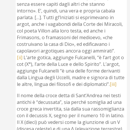
senza essere capiti dagli altri che stanno
intorno». E’, quindi, una vera e propria cabala
parlata. […]. Tutti gl’Iniziati si esprimevano in
argot, anche i vagabondi della Corte dei Miracoli,
col poeta Villon alla loro testa, ed anche i
Frimasons, o framassoni del medioevo, «che
costruivano la casa di Dio», ed edificavano i
capolavori argotiques ancora oggi ammirati”.
[ii]
L’arte gotica, aggiunge Fulcanelli, “è l’art got o
cot (Χ°), l’arte della Luce e dello Spirito”. L’argot,
aggiunge Fulcanelli “è una delle forme derivanti
dalla Lingua degli Uccelli, madre e signora di tutte
le altre, lingua dei filosofi e dei diplomatici”.
[iii]
Il nome della croce detta di Sant’Andrea nei testi
antichi è “decussata”, sia perché somiglia ad una
croce greca invertita, sia dalla sua rassomiglianza
con il decussis X, segno per il numero 10 in latino.
Il X (dieci) può vedersi come la giunzione di un V
(discesa celeste) e di una Λ (elevazione terrestre).