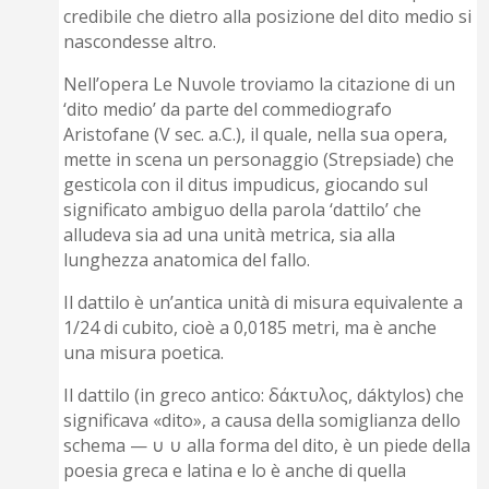
credibile che dietro alla posizione del dito medio si
nascondesse altro.
Nell’opera Le Nuvole troviamo la citazione di un
‘dito medio’ da parte del commediografo
Aristofane (V sec. a.C.), il quale, nella sua opera,
mette in scena un personaggio (Strepsiade) che
gesticola con il ditus impudicus, giocando sul
significato ambiguo della parola ‘dattilo’ che
alludeva sia ad una unità metrica, sia alla
lunghezza anatomica del fallo.
Il dattilo è un’antica unità di misura equivalente a
1/24 di cubito, cioè a 0,0185 metri, ma è anche
una misura poetica.
Il dattilo (in greco antico: δάκτυλος, dáktylos) che
significava «dito», a causa della somiglianza dello
schema — ∪ ∪ alla forma del dito, è un piede della
poesia greca e latina e lo è anche di quella