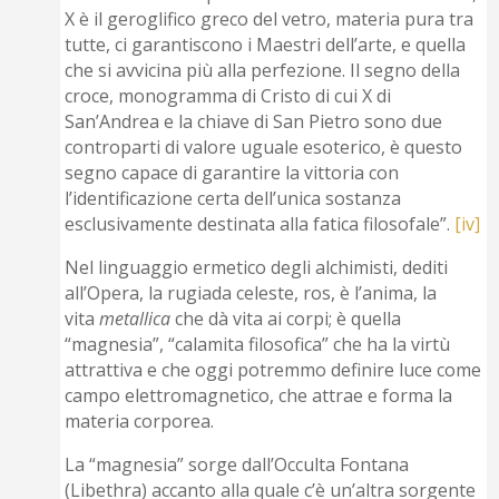
X è il geroglifico greco del vetro, materia pura tra
tutte, ci garantiscono i Maestri dell’arte, e quella
che si avvicina più alla perfezione. Il segno della
croce, monogramma di Cristo di cui X di
San’Andrea e la chiave di San Pietro sono due
controparti di valore uguale esoterico, è questo
segno capace di garantire la vittoria con
l’identificazione certa dell’unica sostanza
esclusivamente destinata alla fatica filosofale”.
[iv]
Nel linguaggio ermetico degli alchimisti, dediti
all’Opera, la rugiada celeste, ros, è l’anima, la
vita
metallica
che dà vita ai corpi; è quella
“magnesia”, “calamita filosofica” che ha la virtù
attrattiva e che oggi potremmo definire luce come
campo elettromagnetico, che attrae e forma la
materia corporea.
La “magnesia” sorge dall’Occulta Fontana
(Libethra) accanto alla quale c’è un’altra sorgente