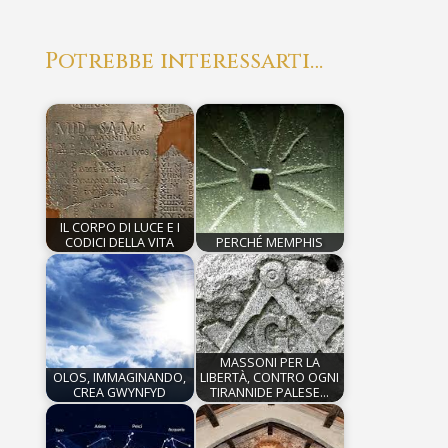
Potrebbe interessarti…
IL CORPO DI LUCE E I
CODICI DELLA VITA
PERCHÉ MEMPHIS
MASSONI PER LA
OLOS, IMMAGINANDO,
LIBERTÀ, CONTRO OGNI
CREA GWYNFYD
TIRANNIDE PALESE…