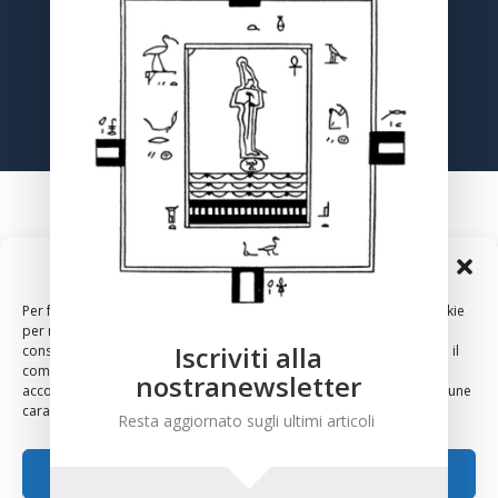
Registrati
Gestisci Consenso Cookie
Per fornire le migliori esperienze, utilizziamo tecnologie come i cookie
per memorizzare e/o accedere alle informazioni del dispositivo. Il
Iscriviti alla
consenso a queste tecnologie ci permetterà di elaborare dati come il
comportamento di navigazione o ID unici su questo sito. Non
nostranewsletter
acconsentire o ritirare il consenso può influire negativamente su alcune
2024 – Copyright – Associazione Culturale Anthropos, Via
caratteristiche e funzioni.
Resta aggiornato sugli ultimi articoli
Sirte 36, 00196 Roma
Accetta