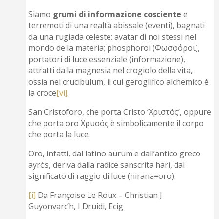
Siamo
grumi di informazione cosciente
e
terremoti di una realtà abissale (eventi), bagnati
da una rugiada celeste: avatar di noi stessi nel
mondo della materia; phosphoroi (Φωσφόροι),
portatori di luce essenziale (informazione),
attratti dalla magnesia nel crogiolo della vita,
ossia nel crucibulum, il cui geroglifico alchemico è
la croce
[vi]
.
San Cristoforo, che porta Cristo ‘Χριστός’, oppure
che porta oro Χρυσός è simbolicamente il corpo
che porta la luce.
Oro, infatti, dal latino aurum e dall’antico greco
ayròs, deriva dalla radice sanscrita hari, dal
significato di raggio di luce (hirana=oro).
[i]
Da Françoise Le Roux – Christian J
Guyonvarc’h, I Druidi, Ecig