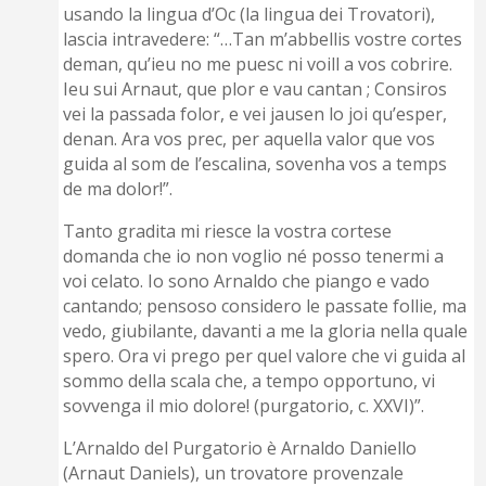
usando la lingua d’Oc (la lingua dei Trovatori),
lascia intravedere: “…Tan m’abbellis vostre cortes
deman, qu’ieu no me puesc ni voill a vos cobrire.
Ieu sui Arnaut, que plor e vau cantan ; Consiros
vei la passada folor, e vei jausen lo joi qu’esper,
denan. Ara vos prec, per aquella valor que vos
guida al som de l’escalina, sovenha vos a temps
de ma dolor!”.
Tanto gradita mi riesce la vostra cortese
domanda che io non voglio né posso tenermi a
voi celato. Io sono Arnaldo che piango e vado
cantando; pensoso considero le passate follie, ma
vedo, giubilante, davanti a me la gloria nella quale
spero. Ora vi prego per quel valore che vi guida al
sommo della scala che, a tempo opportuno, vi
sovvenga il mio dolore! (purgatorio, c. XXVI)”.
L’Arnaldo del Purgatorio è Arnaldo Daniello
(Arnaut Daniels), un trovatore provenzale