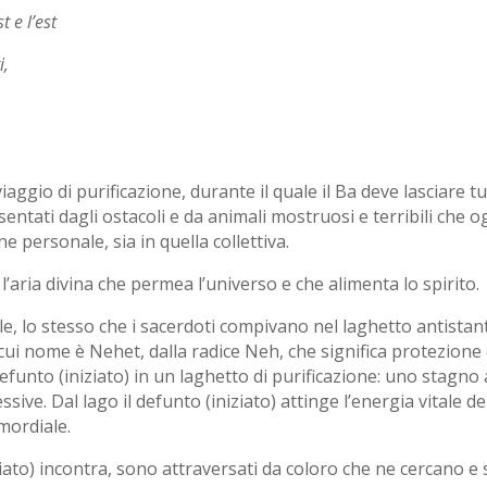
t e l’est
i,
iaggio di purificazione, durante il quale il Ba deve lasciare 
entati dagli ostacoli e da animali mostruosi e terribili che
ne personale, sia in quella collettiva.
 l’aria divina che permea l’universo e che alimenta lo spirito.
e, lo stesso che i sacerdoti compivano nel laghetto antistante
 cui nome è Nehet, dalla radice Neh, che significa protezione
defunto (iniziato) in un laghetto di purificazione: uno stagno
ve. Dal lago il defunto (iniziato) attinge l’energia vitale del
mordiale.
iziato) incontra, sono attraversati da coloro che ne cercano e