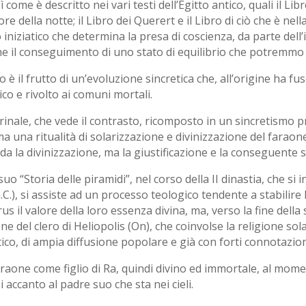
ì come è descritto nei vari testi dell’Egitto antico, quali il L
ore della notte; il Libro dei Querert e il Libro di ciò che è nell
niziatico che determina la presa di coscienza, da parte dell’i
che il conseguimento di uno stato di equilibrio che potremmo
o è il frutto di un’evoluzione sincretica che, all’origine ha fus
co e rivolto ai comuni mortali.
rinale, che vede il contrasto, ricomposto in un sincretismo pr
ima una ritualità di solarizzazione e divinizzazione del faraon
a la divinizzazione, ma la giustificazione e la conseguente s
“Storia delle piramidi”, nel corso della II dinastia, che si i
.), si assiste ad un processo teologico tendente a stabilire la
us il valore della loro essenza divina, ma, verso la fine della
ne del clero di Heliopolis (On), che coinvolse la religione so
ico, di ampia diffusione popolare e già con forti connotazion
araone come figlio di Ra, quindi divino ed immortale, al momen
 accanto al padre suo che sta nei cieli.