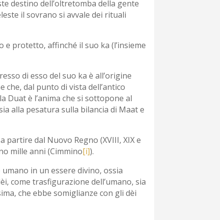
iste destino dell’oltretomba della gente
ste il sovrano si avvale dei rituali
e protetto, affinché il suo ka (l’insieme
sso di esso del suo ka è all’origine
 che, dal punto di vista dell’antico
lla Duat è l’anima che si sottopone al
ssia alla pesatura sulla bilancia di Maat e
o a partire dal Nuovo Regno (XVIII, XIX e
meno mille anni (Cimmino
[i]
).
re umano in un essere divino, ossia
èi, come trasfigurazione dell’umano, sia
sima, che ebbe somiglianze con gli dèi