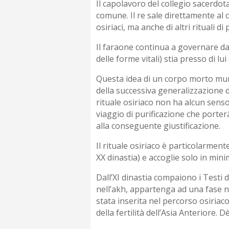
Il capolavoro del collegio sacerdot
comune. Il re sale direttamente al c
osiriaci, ma anche di altri rituali 
Il faraone continua a governare dal
delle forme vitali) stia presso di lu
Questa idea di un corpo morto mumm
della successiva generalizzazione d
rituale osiriaco non ha alcun senso,
viaggio di purificazione che porterà 
alla conseguente giustificazione.
Il rituale osiriaco è particolarment
XX dinastia) e accoglie solo in min
Dall’XI dinastia compaiono i Testi 
nell’akh, appartenga ad una fase n
stata inserita nel percorso osiriac
della fertilità dell’Asia Anteriore.