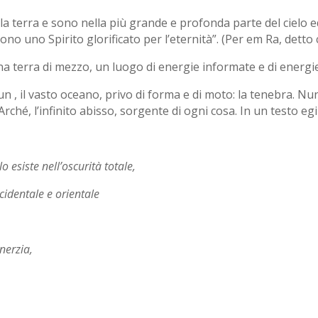
la terra e sono nella più grande e profonda parte del cielo ed
no uno Spirito glorificato per l’eternità”. (Per em Ra, dett
 terra di mezzo, un luogo di energie informate e di energie
Nun , il vasto oceano, privo di forma e di moto: la tenebra. Nun
Arché, l’infinito abisso, sorgente di ogni cosa. In un testo egi
 esiste nell’oscurità totale,
ccidentale e orientale
inerzia,