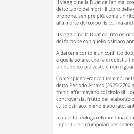
Il viaggio nella Duat dell’anima, cos
detto Libro dei morti; il Libro delle 
propone, sempre più, come un rito i
alla morte del corpo fisico, ma an
Il viaggio nella Duat del rito osiriac
del faraone con quello osiriaco anti
A darcene conto è un conflitto dott
e quella solare, che fa di quest’ult
un pubblico più vasto e non riguard
Come spiega Franco Cimmino, nel suo 
detto Periodo Arcaico (2925-2700 a.C
thiniti affermavano col titolo di Hor
controversia, frutto dell’elaborazio
culto osiriaco, meno elaborato, ant
In questa teologia eliopolitana il f
imperiture circumpolari per sedersi