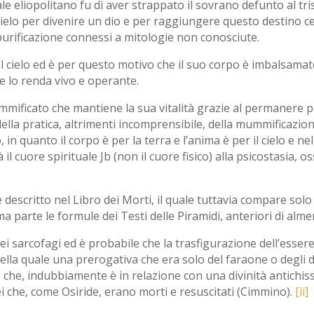
ale eliopolitano fu di aver strappato il sovrano defunto al tr
ielo per divenire un dio e per raggiungere questo destino cele
di purificazione connessi a mitologie non conosciute.
 cielo ed è per questo motivo che il suo corpo è imbalsamato 
i e lo renda vivo e operante.
ificato che mantiene la sua vitalità grazie al permanere pre
ella pratica, altrimenti incomprensibile, della mummificazione
 in quanto il corpo è per la terra e l’anima è per il cielo e ne
il cuore spirituale Jb (non il cuore fisico) alla psicostasia, o
e descritto nel Libro dei Morti, il quale tuttavia compare sol
ima parte le formule dei Testi delle Piramidi, anteriori di al
dei sarcofagi ed è probabile che la trasfigurazione dell’esse
ella quale una prerogativa che era solo del faraone o degli d
o che, indubbiamente è in relazione con una divinità antichis
 Dèi che, come Osiride, erano morti e resuscitati (Cimmino).
[ii]