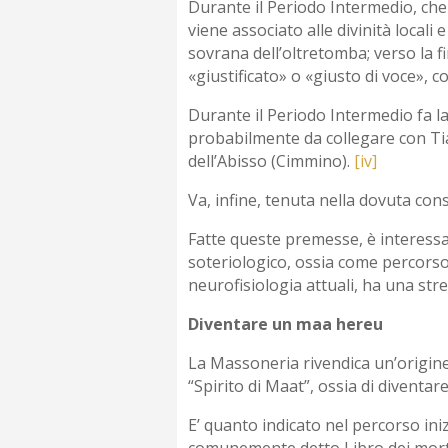
Durante il Periodo Intermedio, che
viene associato alle divinità locali
sovrana dell’oltretomba; verso la fi
«giustificato» o «giusto di voce», 
Durante il Periodo Intermedio fa la
probabilmente da collegare con Tia
dell’Abisso (Cimmino).
[iv]
Va, infine, tenuta nella dovuta cons
Fatte queste premesse, è interessa
soteriologico, ossia come percorso 
neurofisiologia attuali, ha una str
Diventare un maa hereu
La Massoneria rivendica un’origine
“Spirito di Maat”, ossia di diventar
E’ quanto indicato nel percorso inizia
comunemente detto Libro dei morti; i