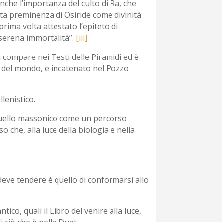
che l’importanza del culto di Ra, che
certa preminenza di Osiride come divinità
prima volta attestato l’epiteto di
 serena immortalità”.
[iii]
n compare nei Testi delle Piramidi ed è
e del mondo, e incatenato nel Pozzo
lenistico.
 quello massonico come un percorso
che, alla luce della biologia e nella
eve tendere è quello di conformarsi allo
tico, quali il Libro del venire alla luce,
i ciò che è nella Duat.