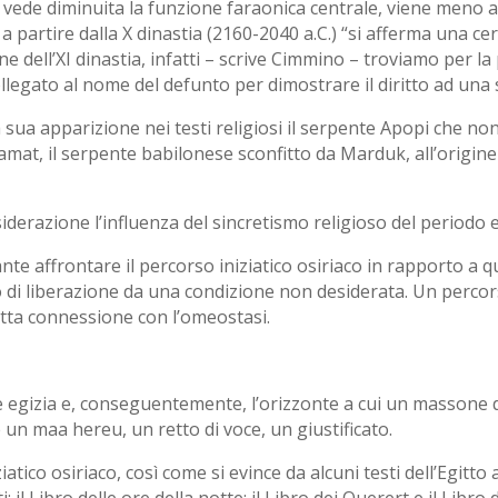
 vede diminuita la funzione faraonica centrale, viene meno an
 e a partire dalla X dinastia (2160-2040 a.C.) “si afferma una 
ne dell’XI dinastia, infatti – scrive Cimmino – troviamo per la 
collegato al nome del defunto per dimostrare il diritto ad una
 sua apparizione nei testi religiosi il serpente Apopi che no
mat, il serpente babilonese sconfitto da Marduk, all’origin
iderazione l’influenza del sincretismo religioso del periodo el
nte affrontare il percorso iniziatico osiriaco in rapporto a
di liberazione da una condizione non desiderata. Un percorso 
etta connessione con l’omeostasi.
 egizia e, conseguentemente, l’orizzonte a cui un massone d
e un maa hereu, un retto di voce, un giustificato.
tico osiriaco, così come si evince da alcuni testi dell’Egitto an
l Libro delle ore della notte; il Libro dei Querert e il Libro d