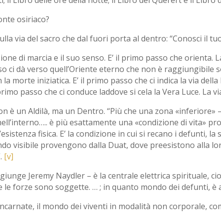
onte osiriaco?
la via del sacro che dal fuori porta al dentro: “Conosci il tuo
zione di marcia e il suo senso. E’ il primo passo che orienta. L
o ci dà verso quell’Oriente eterno che non è raggiungibile so
 morte iniziatica. E’ il primo passo che ci indica la via della
 primo passo che ci conduce laddove si cela la Vera Luce. La v
on è un Aldilà, ma un Dentro. “Più che una zona «inferiore» 
ll’interno….. è più esattamente una «condizione di vita» pro
l’esistenza fisica. E’ la condizione in cui si recano i defunti, l
ndo visibile provengono dalla Duat, dove preesistono alla 
”.
[v]
ggiunge Jeremy Naydler – è la centrale elettrica spirituale, cio
utte le forze sono soggette. … ; in quanto mondo dei defunti, è
ncarnate, il mondo dei viventi in modalità non corporale, com