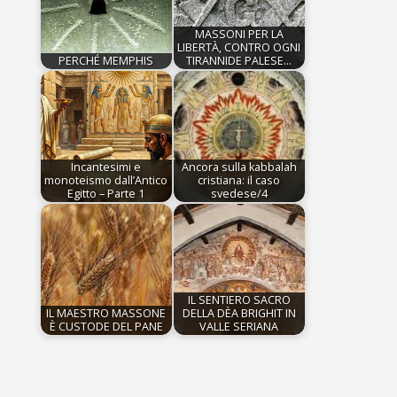
MASSONI PER LA
LIBERTÀ, CONTRO OGNI
PERCHÉ MEMPHIS
TIRANNIDE PALESE…
Incantesimi e
Ancora sulla kabbalah
monoteismo dall’Antico
cristiana: il caso
Egitto – Parte 1
svedese/4
IL SENTIERO SACRO
IL MAESTRO MASSONE
DELLA DÈA BRIGHIT IN
È CUSTODE DEL PANE
VALLE SERIANA