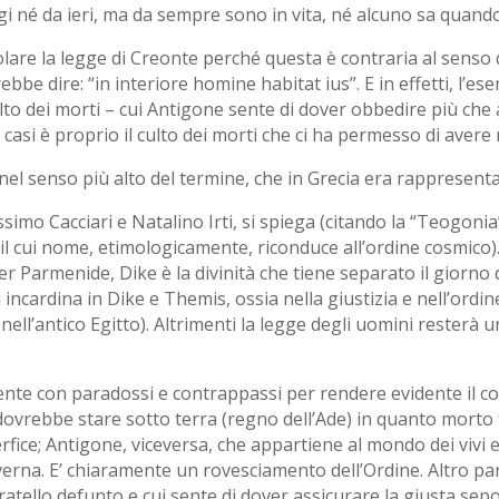
ggi né da ieri, ma da sempre sono in vita, né alcuno sa quando
are la legge di Creonte perché questa è contraria al senso d
ebbe dire: “in interiore homine habitat ius”. E in effetti, l’
lto dei morti – cui Antigone sente di dover obbedire più che a
i casi è proprio il culto dei morti che ci ha permesso di avere n
 nel senso più alto del termine, che in Grecia era rappresenta
assimo Cacciari e Natalino Irti, si spiega (citando la “Teogonia
l cui nome, etimologicamente, riconduce all’ordine cosmico). 
r Parmenide, Dike è la divinità che tiene separato il giorno d
i incardina in Dike e Themis, ossia nella giustizia e nell’ordin
 nell’antico Egitto). Altrimenti la legge degli uomini resterà u
ente con paradossi e contrappassi per rendere evidente il con
ovrebbe stare sotto terra (regno dell’Ade) in quanto morto tr
fice; Antigone, viceversa, che appartiene al mondo dei vivi e
caverna. E’ chiaramente un rovesciamento dell’Ordine. Altro 
atello defunto e cui sente di dover assicurare la giusta sepol