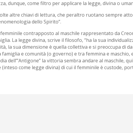
zza, dunque, come filtro per applicare la legge, divina o uman
lte altre chiavi di lettura, che peraltro ruotano sempre attor
enomenologia dello Spirito”.
femminile contrapposto al maschile rappresentato da Creont
iglia. La legge divina, scrive il filosofo, “ha la sua individual
tà, la sua dimensione è quella collettiva e si preoccupa di d
a famiglia e comunità (o governo) e tra femmina e maschio, e d
ia dell’”Antigone” la vittoria sembra andare al maschile, qu
e (inteso come legge divina) di cui il femminile è custode, por
i