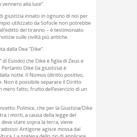
 vennero alla luce”.
i giustizia innato in ognuno di noi per
esempio utilizzato da Sofocle non potrebbe
ll’editto del tiranno – è testimoniato
otizie sulle civiltà più antiche.
ta dalla Dea “Dike”.
” di Esiodo) che Dike è figlia di Zeus e
Pertanto Dike (la giustizia) è
alla notte. Il Nomos (diritto positivo,
e. Non è possibile separare il Diritto
n mero fatto, frutto dell’esercizio di un
cetto: Polinice, che per la Giustizia/Dike
a i morti, a causa della legge del
 deve stare sopra la terra, viene
paradosso: Antigone agisce mossa dal
tura. La pretesa dello zio di applicare