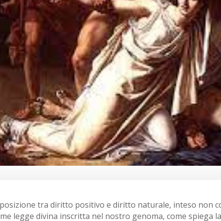
sizione tra diritto positivo e diritto naturale, inteso non 
come legge divina inscritta nel nostro genoma, come spiega la