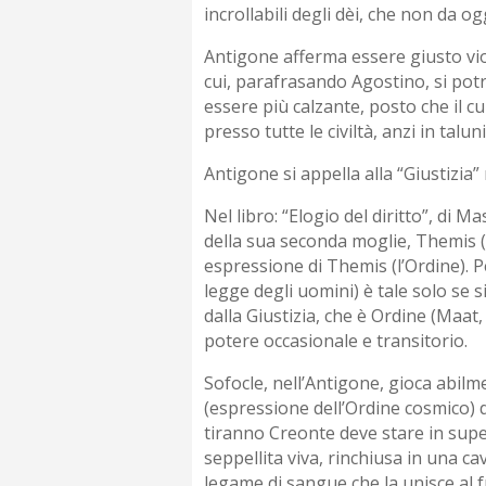
incrollabili degli dèi, che non da o
Antigone afferma essere giusto viol
cui, parafrasando Agostino, si potr
essere più calzante, posto che il cu
presso tutte le civiltà, anzi in talun
Antigone si appella alla “Giustizia”
Nel libro: “Elogio del diritto”, di M
della sua seconda moglie, Themis (i
espressione di Themis (l’Ordine). Pe
legge degli uomini) è tale solo se s
dalla Giustizia, che è Ordine (Maat,
potere occasionale e transitorio.
Sofocle, nell’Antigone, gioca abilm
(espressione dell’Ordine cosmico) d
tiranno Creonte deve stare in super
seppellita viva, rinchiusa in una 
legame di sangue che la unisce al fr