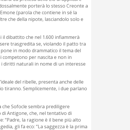
radossalmente porterà lo stesso Creonte a
 Emone (parola che contiene in sé la
tre che della nipote, lasciandolo solo e
ni il dibattito che nel 1.600 infiammerà
ere trasgredita se, violando il patto tra
i si pone in modo drammatico il tema del
gli competono per nascita e non in
 diritti naturali in nome di un interesse
’ideale del ribelle, presenta anche delle
 zio tiranno. Semplicemente, i due parlano
a che Sofocle sembra prediligere
 di Antigone, che, nel tentativo di
: “Padre, la ragione è il bene più alto
gedia, gli fa eco: “La saggezza è la prima