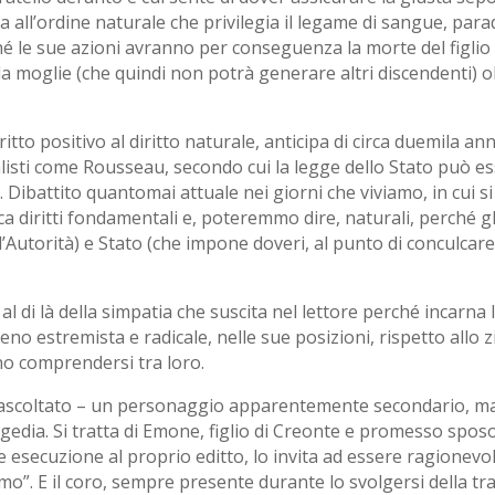
a all’ordine naturale che privilegia il legame di sangue, pa
hé le sue azioni avranno per conseguenza la morte del figlio
la moglie (che quindi non potrà generare altri discendenti) ol
itto positivo al diritto naturale, anticipa di circa duemila an
listi come Rousseau, secondo cui la legge dello Stato può ess
rali. Dibattito quantomai attuale nei giorni che viviamo, in cu
ca diritti fondamentali e, poteremmo dire, naturali, perché 
Autorità) e Stato (che impone doveri, al punto di conculcare i
al di là della simpatia che suscita nel lettore perché incarna l
meno estremista e radicale, nelle sue posizioni, rispetto allo
no comprendersi tra loro.
 inascoltato – un personaggio apparentemente secondario, m
agedia. Si tratta di Emone, figlio di Creonte e promesso sposo
e esecuzione al proprio editto, lo invita ad essere ragionevole
mo”. E il coro, sempre presente durante lo svolgersi della tra