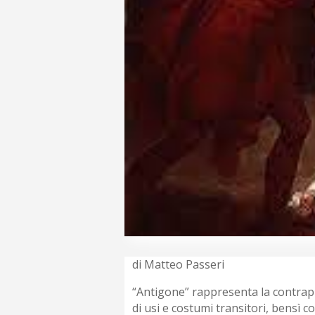
di Matteo Passeri
“Antigone” rappresenta la contrappo
di usi e costumi transitori, bensì 