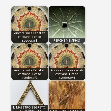
Ancora sulla Kaballah
cristiana: il caso
svedese 3
PERCHÉ MEMPHIS
Ancora sulla Kaballah
Ancora sulla kabbalah
cristiana: il caso
cristiana: il caso
svedese/2
svedese/4
IL MAESTRO SEGRETO,