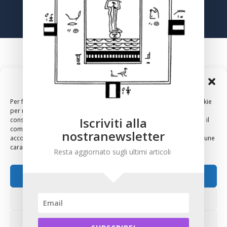
Gestisci Consenso Cookie
Per fornire le migliori esperienze, utilizziamo tecnologie come i cookie
per memorizzare e/o accedere alle informazioni del dispositivo. Il
Iscriviti alla
consenso a queste tecnologie ci permetterà di elaborare dati come il
comportamento di navigazione o ID unici su questo sito. Non
nostranewsletter
acconsentire o ritirare il consenso può influire negativamente su alcune
2024 – Copyright – Associazione Culturale Anthropos, Via
caratteristiche e funzioni.
Resta aggiornato sugli ultimi articoli
Sirte 36, 00196 Roma
Accetta
Nega
Visualizza le preferenze