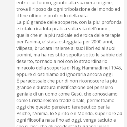
entro cui l’uomo, giunto alla sua vera origine,
trova il riposo da ogni tribolazione del mondo ed
il fine ultimo e profondo della vita.
La piú grande delle scoperte, con la piu’ profonda
e totale ricaduta pratica sulla vita dell’uomo,
quella che e’ la piú radicale ed eroica delle terapie
per l’anima, e’ stata osteggiata per 2000 anni,
vilipesa, bruciata insieme ai suoi libri ed ai suoi
uomini, ma ha resistito sepolta sotto le sabbie del
deserto, tornado a noi con lo straordinario
miracolo della scoperta di Nag Hammadi nel 1945,
eppure ci ostiniamo ad ignorarla ancora oggi.
É paradossale che pur di non riconoscere la piü
grande e duratura mistificazione del pensiero
geniale di un uomo come Gesü, che conosciamo
come Cristianeismo tradizionale, permettiamo
oggi che questo pensiero terapeutico per la
Psiche, l’Anima, lo Spirito e il Mondo, superiore ad
ogni filosofia nata fino ad oggi, venga taciuto e
che si lasci che gli occidentali fuggano verso