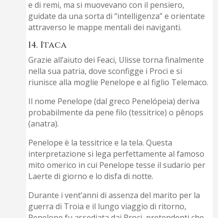
e di remi, ma si muovevano con il pensiero,
guidate da una sorta di “intelligenza” e orientate
attraverso le mappe mentali dei naviganti.
14. Itaca
Grazie all’aiuto dei Feaci, Ulisse torna finalmente
nella sua patria, dove sconfigge i Proci e si
riunisce alla moglie Penelope e al figlio Telemaco.
Il nome Penelope (dal greco Penelópeia) deriva
probabilmente da pene filo (tessitrice) o pênops
(anatra).
Penelope è la tessitrice e la tela. Questa
interpretazione si lega perfettamente al famoso
mito omerico in cui Penelope tesse il sudario per
Laerte di giorno e lo disfa di notte.
Durante i vent’anni di assenza del marito per la
guerra di Troia e il lungo viaggio di ritorno,
Penelope fu assediata dai Proci, pretendenti che