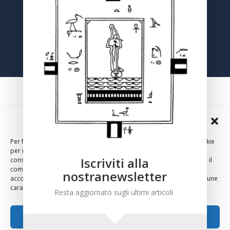
Registrati
Gestisci Consenso Cookie
Per fornire le migliori esperienze, utilizziamo tecnologie come i cookie
per memorizzare e/o accedere alle informazioni del dispositivo. Il
Iscriviti alla
consenso a queste tecnologie ci permetterà di elaborare dati come il
comportamento di navigazione o ID unici su questo sito. Non
nostranewsletter
acconsentire o ritirare il consenso può influire negativamente su alcune
2024 – Copyright – Associazione Culturale Anthropos, Via
caratteristiche e funzioni.
Resta aggiornato sugli ultimi articoli
Sirte 36, 00196 Roma
Accetta