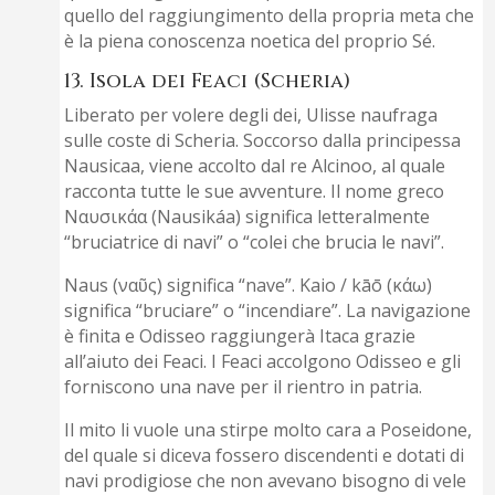
quello del raggiungimento della propria meta che
è la piena conoscenza noetica del proprio Sé.
13. Isola dei Feaci (Scheria)
Liberato per volere degli dei, Ulisse naufraga
sulle coste di Scheria. Soccorso dalla principessa
Nausicaa, viene accolto dal re Alcinoo, al quale
racconta tutte le sue avventure. Il nome greco
Ναυσικάα (Nausikáa) significa letteralmente
“bruciatrice di navi” o “colei che brucia le navi”.
Naus (ναῦς) significa “nave”. Kaio / kāō (κάω)
significa “bruciare” o “incendiare”. La navigazione
è finita e Odisseo raggiungerà Itaca grazie
all’aiuto dei Feaci. I Feaci accolgono Odisseo e gli
forniscono una nave per il rientro in patria.
Il mito li vuole una stirpe molto cara a Poseidone,
del quale si diceva fossero discendenti e dotati di
navi prodigiose che non avevano bisogno di vele