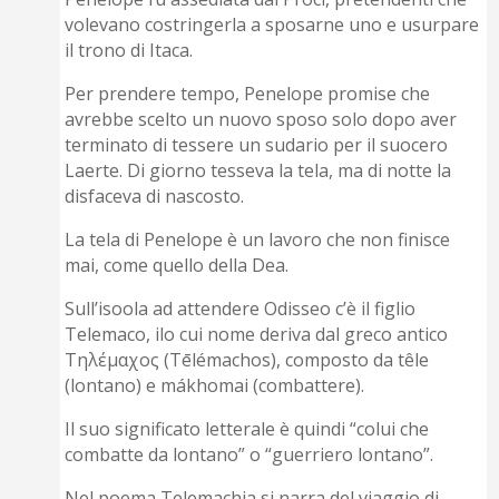
volevano costringerla a sposarne uno e usurpare
il trono di Itaca.
Per prendere tempo, Penelope promise che
avrebbe scelto un nuovo sposo solo dopo aver
terminato di tessere un sudario per il suocero
Laerte. Di giorno tesseva la tela, ma di notte la
disfaceva di nascosto.
La tela di Penelope è un lavoro che non finisce
mai, come quello della Dea.
Sull’isoola ad attendere Odisseo c’è il figlio
Telemaco, ilo cui nome deriva dal greco antico
Τηλέμαχος (Tēlémachos), composto da têle
(lontano) e mákhomai (combattere).
Il suo significato letterale è quindi “colui che
combatte da lontano” o “guerriero lontano”.
Nel poema Telemachia si narra del viaggio di