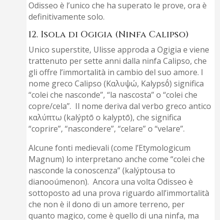
Odisseo è l’unico che ha superato le prove, ora è
definitivamente solo.
12. Isola di Ogigia (Ninfa Calipso)
Unico superstite, Ulisse approda a Ogigia e viene
trattenuto per sette anni dalla ninfa Calipso, che
gli offre l’immortalità in cambio del suo amore. l
nome greco Calipso (Καλυψώ, Kalypsṓ) significa
“colei che nasconde”, “la nascosta” o “colei che
copre/cela”. Il nome deriva dal verbo greco antico
καλύπτω (kalýptō o kalyptō), che significa
“coprire”, “nascondere”, “celare” o “velare”.
Alcune fonti medievali (come l’Etymologicum
Magnum) lo interpretano anche come “colei che
nasconde la conoscenza” (kalýptousa to
dianooúmenon). Ancora una volta Odisseo è
sottoposto ad una prova riguardo all’immortalità
che non è il dono di un amore terreno, per
quanto magico, come è quello di una ninfa, ma