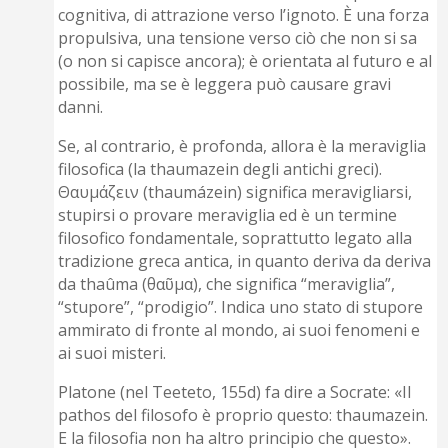
cognitiva, di attrazione verso l’ignoto. È una forza
propulsiva, una tensione verso ciò che non si sa
(o non si capisce ancora); è orientata al futuro e al
possibile, ma se è leggera può causare gravi
danni.
Se, al contrario, è profonda, allora è la meraviglia
filosofica (la thaumazein degli antichi greci).
Θαυμάζειν (thaumázein) significa meravigliarsi,
stupirsi o provare meraviglia ed è un termine
filosofico fondamentale, soprattutto legato alla
tradizione greca antica, in quanto deriva da deriva
da thaûma (θαῦμα), che significa “meraviglia”,
“stupore”, “prodigio”. Indica uno stato di stupore
ammirato di fronte al mondo, ai suoi fenomeni e
ai suoi misteri.
Platone (nel Teeteto, 155d) fa dire a Socrate: «Il
pathos del filosofo è proprio questo: thaumazein.
E la filosofia non ha altro principio che questo».