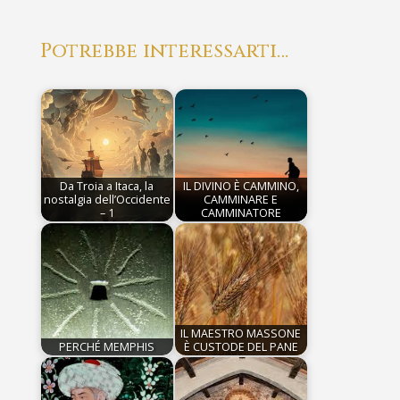
Potrebbe interessarti…
Da Troia a Itaca, la
IL DIVINO È CAMMINO,
nostalgia dell’Occidente
CAMMINARE E
– 1
CAMMINATORE
IL MAESTRO MASSONE
PERCHÉ MEMPHIS
È CUSTODE DEL PANE