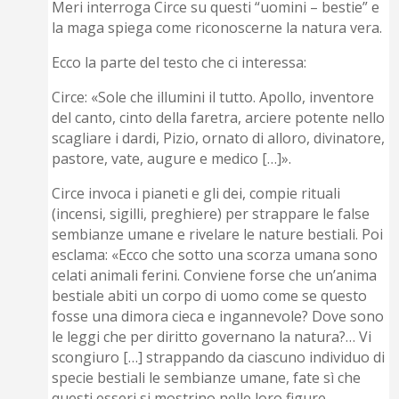
Meri interroga Circe su questi “uomini – bestie” e
la maga spiega come riconoscerne la natura vera.
Ecco la parte del testo che ci interessa:
Circe: «Sole che illumini il tutto. Apollo, inventore
del canto, cinto della faretra, arciere potente nello
scagliare i dardi, Pizio, ornato di alloro, divinatore,
pastore, vate, augure e medico […]».
Circe invoca i pianeti e gli dei, compie rituali
(incensi, sigilli, preghiere) per strappare le false
sembianze umane e rivelare le nature bestiali. Poi
esclama: «Ecco che sotto una scorza umana sono
celati animali ferini. Conviene forse che un’anima
bestiale abiti un corpo di uomo come se questo
fosse una dimora cieca e ingannevole? Dove sono
le leggi che per diritto governano la natura?… Vi
scongiuro […] strappando da ciascuno individuo di
specie bestiali le sembianze umane, fate sì che
questi esseri si mostrino nelle loro figure