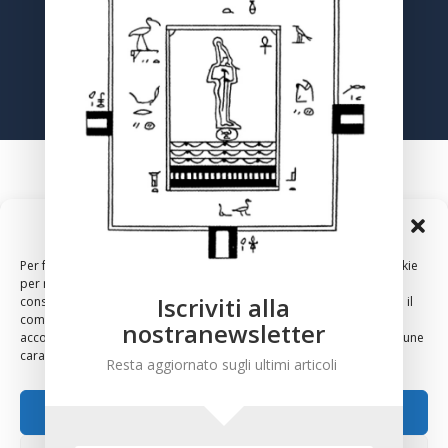
Registrati
Gestisci Consenso Cookie
Per fornire le migliori esperienze, utilizziamo tecnologie come i cookie
per memorizzare e/o accedere alle informazioni del dispositivo. Il
Iscriviti alla
consenso a queste tecnologie ci permetterà di elaborare dati come il
comportamento di navigazione o ID unici su questo sito. Non
nostranewsletter
acconsentire o ritirare il consenso può influire negativamente su alcune
2024 – Copyright – Associazione Culturale Anthropos, Via
caratteristiche e funzioni.
Resta aggiornato sugli ultimi articoli
Sirte 36, 00196 Roma
Accetta