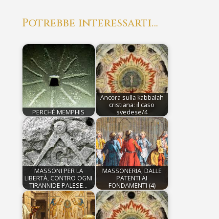
Potrebbe interessarti…
Ancora sulla kabbalah
cristiana: il caso
PERCHÉ MEMPHIS
svedese/4
MASSONI PER LA
MASSONERIA, DALLE
LIBERTÀ, CONTRO OGNI
PATENTI AI
TIRANNIDE PALESE…
FONDAMENTI (4)