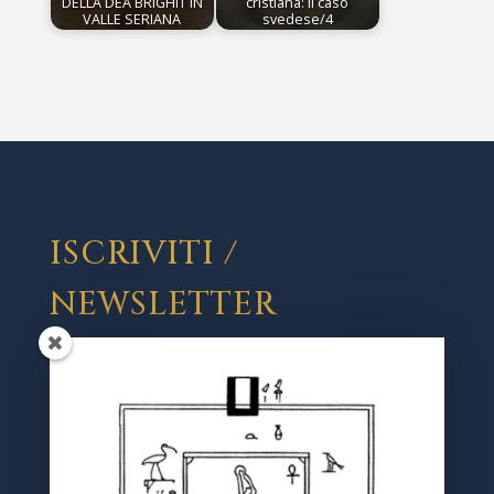
DELLA DÈA BRIGHIT IN
cristiana: il caso
VALLE SERIANA
svedese/4
ISCRIVITI /
NEWSLETTER
Registrati