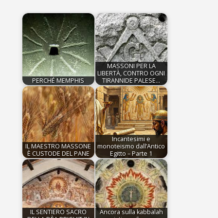
MASSONI PER LA
LIBERTÀ, CONTRO OGNI
PERCHÉ MEMPHIS
TIRANNIDE PALESE…
Incantesimi e
IL MAESTRO MASSONE
monoteismo dall’Antico
È CUSTODE DEL PANE
Egitto – Parte 1
IL SENTIERO SACRO
Ancora sulla kabbalah