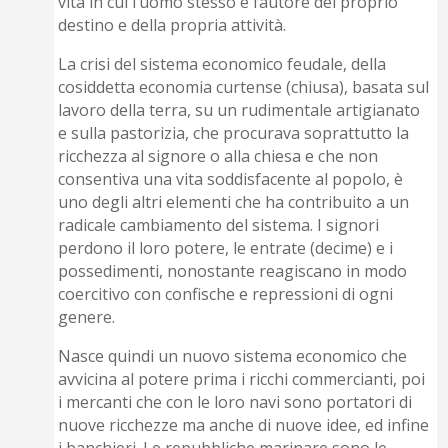
vita in cui l’uomo stesso è fautore del proprio
destino e della propria attività.
La crisi del sistema economico feudale, della
cosiddetta economia curtense (chiusa), basata sul
lavoro della terra, su un rudimentale artigianato
e sulla pastorizia, che procurava soprattutto la
ricchezza al signore o alla chiesa e che non
consentiva una vita soddisfacente al popolo, è
uno degli altri elementi che ha contribuito a un
radicale cambiamento del sistema. I signori
perdono il loro potere, le entrate (decime) e i
possedimenti, nonostante reagiscano in modo
coercitivo con confische e repressioni di ogni
genere.
Nasce quindi un nuovo sistema economico che
avvicina al potere prima i ricchi commercianti, poi
i mercanti che con le loro navi sono portatori di
nuove ricchezze ma anche di nuove idee, ed infine
i banchieri. Le repubbliche marinare sono le