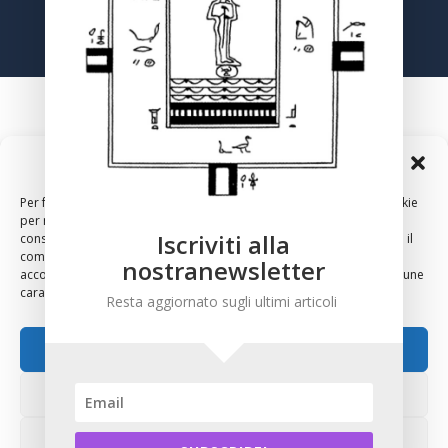
Gestisci Consenso Cookie
Per fornire le migliori esperienze, utilizziamo tecnologie come i cookie
per memorizzare e/o accedere alle informazioni del dispositivo. Il
Iscriviti alla
consenso a queste tecnologie ci permetterà di elaborare dati come il
comportamento di navigazione o ID unici su questo sito. Non
nostranewsletter
acconsentire o ritirare il consenso può influire negativamente su alcune
2024 – Copyright – Associazione Culturale Anthropos, Via
caratteristiche e funzioni.
Resta aggiornato sugli ultimi articoli
Sirte 36, 00196 Roma
Accetta
Nega
Visualizza le preferenze