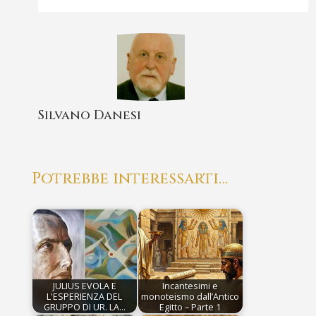
Silvano Danesi
Potrebbe interessarti…
JULIUS EVOLA E
Incantesimi e
L'ESPERIENZA DEL
monoteismo dall’Antico
GRUPPO DI UR. LA…
Egitto – Parte 1