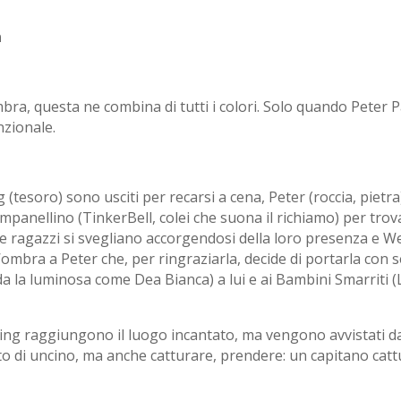
n
, questa ne combina di tutti i colori. Solo quando Peter Pan 
zionale.
 (tesoro) sono usciti per recarsi a cena, Peter (roccia, pietr
ampanellino (TinkerBell, colei che suona il richiamo) per tro
re ragazzi si svegliano accorgendosi della loro presenza e W
l’ombra a Peter che, per ringraziarla, decide di portarla con s
la luminosa come Dea Bianca) a lui e ai Bambini Smarriti (Los
Darling raggiungono il luogo incantato, ma vengono avvistati da
to di uncino, ma anche catturare, prendere: un capitano cat