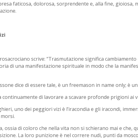
resa faticosa, dolorosa, sorprendente e, alla fine, gioiosa
tazione.
izi
rosacrociano scrive: “Trasmutazione significa cambiamento d
toria di una manifestazione spirituale in modo che la manife
assone dice di essere tale, è un freemason in name only; è 
 continuamente di lavorare a scavare profonde prigioni ai vizi
ri, uno dei peggiori vizi è l’iracondia e gli iracondi, immers
 morsi.
ia, ossia di coloro che nella vita non si schierano mai e che, 
izione. La loro punizione è nel correre nudi, punti da mosco