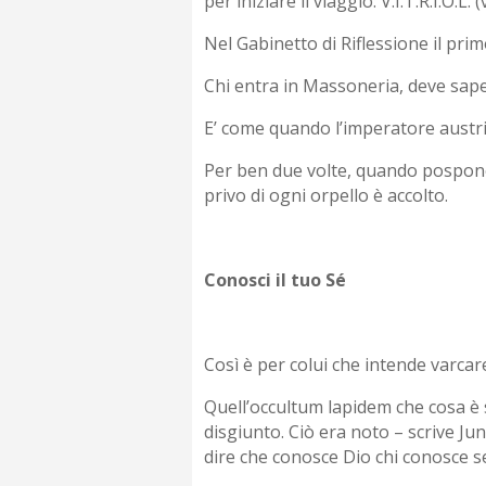
per iniziare il viaggio: V.I.T.R.I.O.L
Nel Gabinetto di Riflessione il prim
Chi entra in Massoneria, deve sape
E’ come quando l’imperatore austria
Per ben due volte, quando pospone a
privo di ogni orpello è accolto.
Conosci il tuo Sé
Così è per colui che intende varcare
Quell’occultum lapidem che cosa è 
disgiunto. Ciò era noto – scrive Ju
dire che conosce Dio chi conosce se