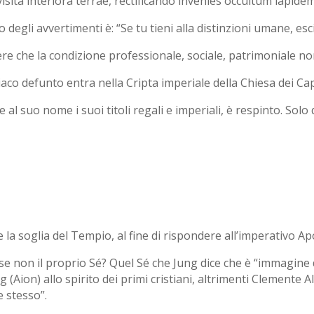
. (visita interiora terrae, rectificando invenies occultum lapidem
o degli avvertimenti è: “Se tu tieni alla distinzioni umane, es
re che la condizione professionale, sociale, patrimoniale no
co defunto entra nella Cripta imperiale della Chiesa dei Cap
l suo nome i suoi titoli regali e imperiali, è respinto. Sol
 la soglia del Tempio, al fine di rispondere all’imperativo Apo
se non il proprio Sé? Quel Sé che Jung dice che è “immagine 
ng (Aion) allo spirito dei primi cristiani, altrimenti Clemen
 stesso”.