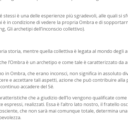
 stessi è una delle esperienze più sgradevoli, alle quali si s
i è in condizione di vedere la propria Ombra e di sopportar
g, Gli archetipi dell’inconscio collettivo).
ia storia, mentre quella collettiva è legata al mondo degli ar
he l’Ombra è un archetipo e come tale è caratterizzato da 
o in Ombra, che erano inconsci, non significa in assoluto dive
cere e accettare tali aspetti, azione che può contribuire al
 continuo accadere del Sé.
ratteristiche che a giudizio dell’Io vengono qualificate com
pressi, realizzati. Essa è l’altro lato nostro, il fratello osc
 cosciente, che non sarà mai comunque totale, determina una
pevolezza.