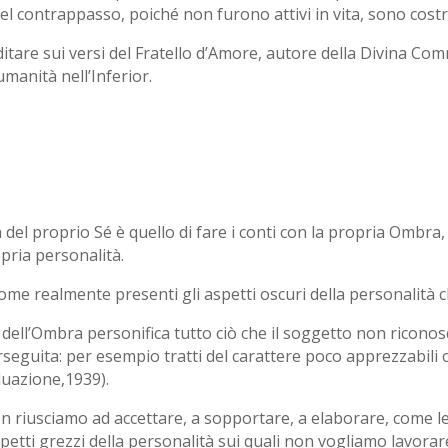
l contrappasso, poiché non furono attivi in vita, sono costr
ditare sui versi del Fratello d’Amore, autore della Divina Co
umanità nell’Inferior.
 del proprio Sé è quello di fare i conti con la propria Ombra
opria personalità.
me realmente presenti gli aspetti oscuri della personalità c
dell’Ombra personifica tutto ciò che il soggetto non riconosc
rseguita: per esempio tratti del carattere poco apprezzabili o
duazione,1939).
n riusciamo ad accettare, a sopportare, a elaborare, come le
petti grezzi della personalità sui quali non vogliamo lavorare, 