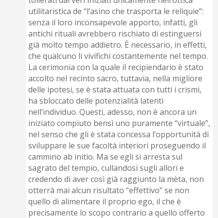
utilitaristica de “l’asino che trasporta le reliquie”:
senza il loro inconsapevole apporto, infatti, gli
antichi rituali avrebbero rischiato di estinguersi
già molto tempo addietro. È necessario, in effetti,
che qualcuno li vivifichi costantemente nel tempo.
La cerimonia con la quale il recipiendario è stato
accolto nel recinto sacro, tuttavia, nella migliore
delle ipotesi, se è stata attuata con tutti i crismi,
ha sbloccato delle potenzialità latenti
nell’individuo. Questi, adesso, non è ancora un
iniziato compiuto bensì uno puramente “virtuale”,
nel senso che gli è stata concessa l’opportunità di
sviluppare le sue facoltà interiori proseguendo il
cammino ab initio. Ma se egli si arresta sul
sagrato del tempio, cullandosi sugli allori e
credendo di aver così già raggiunto la mèta, non
otterrà mai alcun risultato “effettivo” se non
quello di alimentare il proprio ego, il che è
precisamente lo scopo contrario a quello offerto