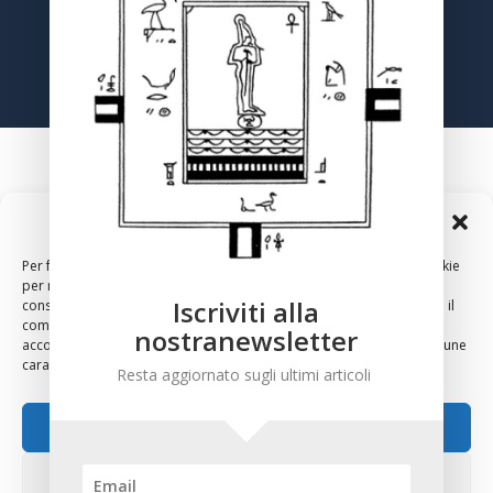
Registrati
Gestisci Consenso Cookie
Per fornire le migliori esperienze, utilizziamo tecnologie come i cookie
per memorizzare e/o accedere alle informazioni del dispositivo. Il
Iscriviti alla
consenso a queste tecnologie ci permetterà di elaborare dati come il
comportamento di navigazione o ID unici su questo sito. Non
nostranewsletter
acconsentire o ritirare il consenso può influire negativamente su alcune
2024 – Copyright – Associazione Culturale Anthropos, Via
caratteristiche e funzioni.
Resta aggiornato sugli ultimi articoli
Sirte 36, 00196 Roma
Accetta
Nega