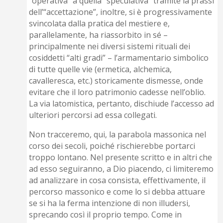
“operativa” a quella “speculativa” tramite la prassi
dell’“accettazione”, inoltre, si è progressivamente
svincolata dalla pratica del mestiere e,
parallelamente, ha riassorbito in sé –
principalmente nei diversi sistemi rituali dei
cosiddetti “alti gradi” – l’armamentario simbolico
di tutte quelle vie (ermetica, alchemica,
cavalleresca, etc.) storicamente dismesse, onde
evitare che il loro patrimonio cadesse nell’oblio.
La via latomistica, pertanto, dischiude l’accesso ad
ulteriori percorsi ad essa collegati.
Non tracceremo, qui, la parabola massonica nel
corso dei secoli, poiché rischierebbe portarci
troppo lontano. Nel presente scritto e in altri che
ad esso seguiranno, a Dio piacendo, ci limiteremo
ad analizzare in cosa consista, effettivamente, il
percorso massonico e come lo si debba attuare
se si ha la ferma intenzione di non illudersi,
sprecando così il proprio tempo. Come in