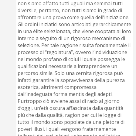
non siamo affatto tutti uguali ma semmai tutti
diversi e, pertanto, non tutti siamo in grado di
affrontare una prova come quella dell’iniziazione.
Gli ordini iniziatici sono articolati gerarchicamente
in una élite selezionata, che viene cooptata al loro
interno a séguito di un rigoroso meccanismo di
selezione. Per tale ragione risulta fondamentale il
processo di “tegolatura”, ovvero l’individuazione
nel mondo profano di colui il quale possegga le
qualificazioni necessarie a intraprendere un
percorso simile. Solo una cernita rigorosa può
infatti garantire la sopravvivenza della purezza
esoterica, altrimenti compromessa
dall’inadeguata forma mentis degli adepti.
Purtroppo ciò avviene assai di rado al giorno
d’oggi, un’età oscura affascinata dalla quantità
più che dalla qualità, ragion per cui le logge di
tutto il mondo sono popolate da una pletora di
poveri illusi, i quali vengono fraternamente
tollerati dai veri iniziati unicamente nell’ottica