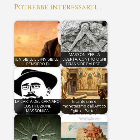
Potrebbe interessarti…
MASSONI PER LA
IL VISIBILE E L'INVISIBILE,
LIBERTÀ, CONTRO OGNI
IL PENSIERO DI…
TIRANNIDE PALESE…
LA CARTA DEL CARNARO
Incantesimi e
COSTITUZIONE
monoteismo dall’Antico
MASSONICA
Egitto – Parte 1