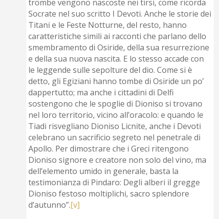
trombe vengono nascoste nei tirsi, come ricorda
Socrate nel suo scritto I Devoti. Anche le storie dei
Titani e le Feste Notturne, del resto, hanno
caratteristiche simili ai racconti che parlano dello
smembramento di Osiride, della sua resurrezione
e della sua nuova nascita. E lo stesso accade con
le leggende sulle sepolture del dio. Come si è
detto, gli Egiziani hanno tombe di Osiride un po’
dappertutto; ma anche i cittadini di Delfi
sostengono che le spoglie di Dioniso si trovano
nel loro territorio, vicino all’oracolo: e quando le
Tiadi risvegliano Dioniso Licnite, anche i Devoti
celebrano un sacrificio segreto nel penetrale di
Apollo. Per dimostrare che i Greci ritengono
Dioniso signore e creatore non solo del vino, ma
dell’elemento umido in generale, basta la
testimonianza di Pindaro: Degli alberi il gregge
Dioniso festoso moltiplichi, sacro splendore
d’autunno”.
[v]