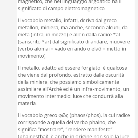
magnetico, che nel linguaggio argoatico ha il
significato di campo elettromagnetico.
Il vocabolo metallo, infatti, deriva dal greco
metallon, miniera, ma anche, secondo alcuni, da
meta (infra, in mezzo) e allon dalla radice *al
(sanscrito *ar) dal significato di andare, muovere
(verbo alomai = vado errando o elaô = metto in
movimento).
Il metallo, adatto ad essere forgiato, è qualcosa
che viene dal profondo, estratto dalle oscurità
della miniera, che possiamo simbolicamente
assimilare all’Arché ed è un infra-movimento, un
movimento intermedio: luce che condurrà alla
materia.
Il vocabolo greco φῶς (phaos/phōs), la cui radice
corrisponde a quella del verbo phainō, che
significa “mostrare”, “rendere manifesto”
(phainesthai), è anche in origine non solo la luce