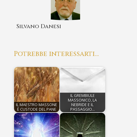
Silvano Danesi
Potrebbe interessarti…
IL GREMBIULE
MASSONICO, LA
IL MAESTRO MASSONE
NEBRIDE E IL
È CUSTODE DEL PANE
PASSAGGIO…