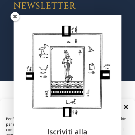
NEWSLETTER
Registrati
Gestisci Consenso Cookie
Per fornire le migliori esperienze, utilizziamo tecnologie come i cookie
per memorizzare e/o accedere alle informazioni del dispositivo. Il
Iscriviti alla
consenso a queste tecnologie ci permetterà di elaborare dati come il