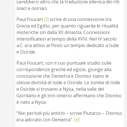
sarebbero altro che la traduzione ellenica dei riti
isiaci e osiriaci.
Paul Foucart
[i]
scrive di una connessione tra
Grecia ed Egitto, per quanto riguarda le ritualità
misteriche sin dalla XII dinastia. Connessioni
intensificatesi al tempo della XVIII. Nel IV secolo
a.C. era attivo al Pireo un tempio dedicato a Iside
e Osiride.
Paul Foucart, con il suo puntuale studio sulle
corrispondenze greche ed egizie, giunge alla
conclusione che Demetra e Dioniso siano le
stesse divinità di Iside e Osiride. Le tombe di Iside
e Osiride si trovano a Nysa, nella valle del
Giordano e gli inni omerici affermano che Dioniso
è nato a Nysa.
“Nei periodi più antichi – scrive Plutarco – Dioniso
era adorato con Demetra”.
[ii]