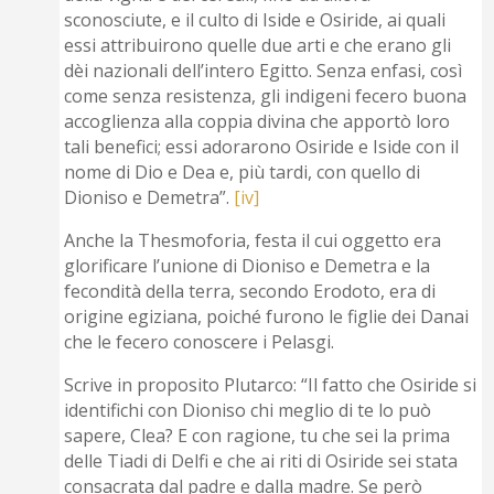
sconosciute, e il culto di Iside e Osiride, ai quali
essi attribuirono quelle due arti e che erano gli
dèi nazionali dell’intero Egitto. Senza enfasi, così
come senza resistenza, gli indigeni fecero buona
accoglienza alla coppia divina che apportò loro
tali benefici; essi adorarono Osiride e Iside con il
nome di Dio e Dea e, più tardi, con quello di
Dioniso e Demetra”.
[iv]
Anche la Thesmoforia, festa il cui oggetto era
glorificare l’unione di Dioniso e Demetra e la
fecondità della terra, secondo Erodoto, era di
origine egiziana, poiché furono le figlie dei Danai
che le fecero conoscere i Pelasgi.
Scrive in proposito Plutarco: “Il fatto che Osiride si
identifichi con Dioniso chi meglio di te lo può
sapere, Clea? E con ragione, tu che sei la prima
delle Tiadi di Delfi e che ai riti di Osiride sei stata
consacrata dal padre e dalla madre. Se però