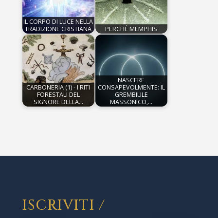
IL CORPO DI LUCE NELLA
TRADIZIONE CRISTIANA
PERCHÉ MEMPHIS
NASCERE
CARBONERIA (1) - I RITI
CONSAPEVOLMENTE: IL
FORESTALI DEL
GREMBIULE
SIGNORE DELLA…
MASSONICO,…
ISCRIVITI /