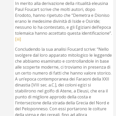
In merito alla derivazione della ritualità eleusina
Paul Foucart scrive che molti autori, dopo
Erodoto, hanno ripetuto che “Demetra e Dioniso
erano le medesime divinità di Iside e Osiride;
nessuno lo ha contestato, e gli Egiziani dell’epoca
tolemaica hanno accettato questa identificazione”.
[iii]
Concludendo la sua analisi Foucard scrive: “Nello
svolgere dal loro apparato mitologico le leggende
che abbiamo esaminato e controllandole in base
alle scoperte moderne, ci troviamo in presenza di
un certo numero di fatti che hanno valore storico.
A un’epoca contemporanea dei Faraoni della XXII
dinastia [VIII sec. a.C.], dei coloni egizi si
stabilirono nel golfo di Atene, a Eleusi, che era il
punto di migliore approdo della costa e
l’intersezione della strada della Grecia del Nord e
del Peloponneso. Con essi portarono le colture
della vigna e dei cereali, fino ad allora