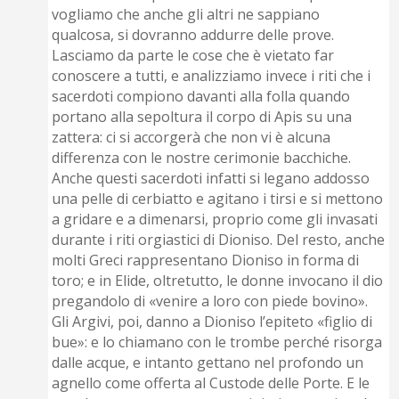
vogliamo che anche gli altri ne sappiano
qualcosa, si dovranno addurre delle prove.
Lasciamo da parte le cose che è vietato far
conoscere a tutti, e analizziamo invece i riti che i
sacerdoti compiono davanti alla folla quando
portano alla sepoltura il corpo di Apis su una
zattera: ci si accorgerà che non vi è alcuna
differenza con le nostre cerimonie bacchiche.
Anche questi sacerdoti infatti si legano addosso
una pelle di cerbiatto e agitano i tirsi e si mettono
a gridare e a dimenarsi, proprio come gli invasati
durante i riti orgiastici di Dioniso. Del resto, anche
molti Greci rappresentano Dioniso in forma di
toro; e in Elide, oltretutto, le donne invocano il dio
pregandolo di «venire a loro con piede bovino».
Gli Argivi, poi, danno a Dioniso l’epiteto «figlio di
bue»: e lo chiamano con le trombe perché risorga
dalle acque, e intanto gettano nel profondo un
agnello come offerta al Custode delle Porte. E le