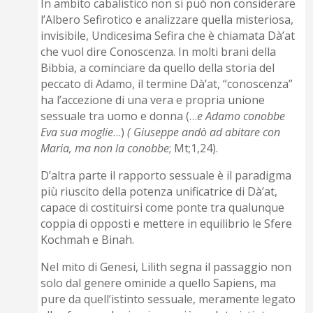
In ambito cabalistico non si può non considerare
l’Albero Sefirotico e analizzare quella misteriosa,
invisibile, Undicesima Sefira che è chiamata Dà’at
che vuol dire Conoscenza. In molti brani della
Bibbia, a cominciare da quello della storia del
peccato di Adamo, il termine Dà’at, “conoscenza”
ha l’accezione di una vera e propria unione
sessuale tra uomo e donna (…
e Adamo conobbe
Eva sua moglie
…)
( Giuseppe andò ad abitare con
Maria, ma non la conobbe
; Mt;1,24).
D’altra parte il rapporto sessuale è il paradigma
più riuscito della potenza unificatrice di Dà’at,
capace di costituirsi come ponte tra qualunque
coppia di opposti e mettere in equilibrio le Sfere
Kochmah e Binah.
Nel mito di Genesi, Lilith segna il passaggio non
solo dal genere ominide a quello Sapiens, ma
pure da quell’istinto sessuale, meramente legato