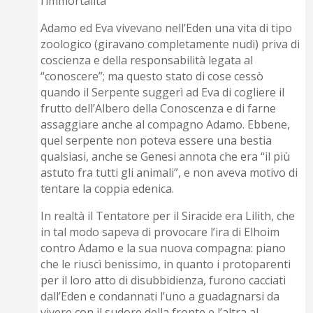
l’immortalità
Adamo ed Eva vivevano nell’Eden una vita di tipo
zoologico (giravano completamente nudi) priva di
coscienza e della responsabilità legata al
“conoscere”; ma questo stato di cose cessò
quando il Serpente suggerì ad Eva di cogliere il
frutto dell’Albero della Conoscenza e di farne
assaggiare anche al compagno Adamo. Ebbene,
quel serpente non poteva essere una bestia
qualsiasi, anche se Genesi annota che era “il più
astuto fra tutti gli animali”, e non aveva motivo di
tentare la coppia edenica.
In realtà il Tentatore per il Siracide era Lilith, che
in tal modo sapeva di provocare l’ira di Elhoim
contro Adamo e la sua nuova compagna: piano
che le riuscì benissimo, in quanto i protoparenti
per il loro atto di disubbidienza, furono cacciati
dall’Eden e condannati l’uno a guadagnarsi da
vivere con il sudore della fronte e l’altra al