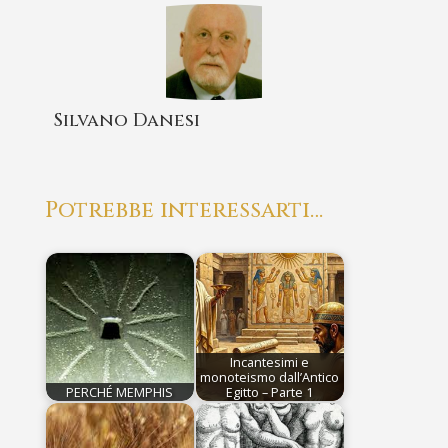
Silvano Danesi
Potrebbe interessarti…
Incantesimi e
monoteismo dall’Antico
PERCHÉ MEMPHIS
Egitto – Parte 1