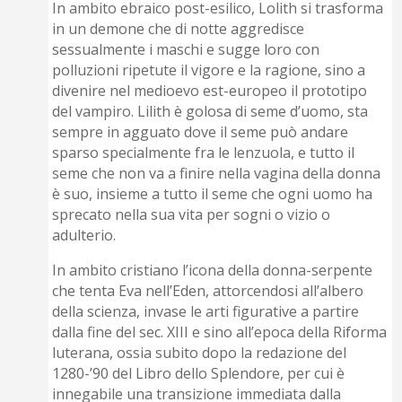
In ambito ebraico post-esilico, Lolith si trasforma
in un demone che di notte aggredisce
sessualmente i maschi e sugge loro con
polluzioni ripetute il vigore e la ragione, sino a
divenire nel medioevo est-europeo il prototipo
del vampiro. Lilith è golosa di seme d’uomo, sta
sempre in agguato dove il seme può andare
sparso specialmente fra le lenzuola, e tutto il
seme che non va a finire nella vagina della donna
è suo, insieme a tutto il seme che ogni uomo ha
sprecato nella sua vita per sogni o vizio o
adulterio.
In ambito cristiano l’icona della donna-serpente
che tenta Eva nell’Eden, attorcendosi all’albero
della scienza, invase le arti figurative a partire
dalla fine del sec. XIII e sino all’epoca della Riforma
luterana, ossia subito dopo la redazione del
1280-’90 del Libro dello Splendore, per cui è
innegabile una transizione immediata dalla