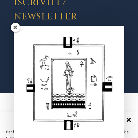
ISCRIVITI /
NEWSLETTER
Registrati
Gestisci Consenso Cookie
Per fornire le migliori esperienze, utilizziamo tecnologie come i cookie
per memorizzare e/o accedere alle informazioni del dispositivo. Il