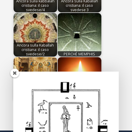
Ancora sulla kabbalah
Ancora sulla Kaballah
cristiana: il caso
cristiana: il caso
svedese/4
svedese 3
Ancora sulla Kaballah
cristiana: il caso
svedese/2
PERCHÉ MEMPHIS
Incantesimi e
monoteismo dall’Antico
IL SEGRETO DELLA
Egitto – Parte 1
CANDELA (1)