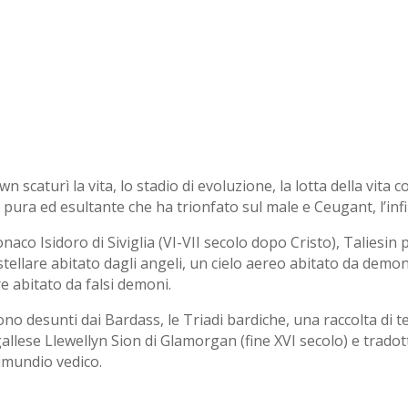
scaturì la vita, lo stadio di evoluzione, la lotta della vita 
 pura ed esultante che ha trionfato sul male e Ceugant, l’infi
co Isidoro di Siviglia (VI-VII secolo dopo Cristo), Taliesin
o stellare abitato dagli angeli, un cielo aereo abitato da demoni
e abitato da falsi demoni.
o desunti dai Bardass, le Triadi bardiche, una raccolta di te
lese Llewellyn Sion di Glamorgan (fine XVI secolo) e tradott
rimundio vedico.