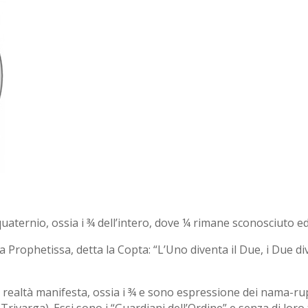
quaternio, ossia i ¾ dell’intero, dove ¼ rimane sconosciuto ed
Prophetissa, detta la Copta: “L’Uno diventa il Due, i Due di
 realtà manifesta, ossia i ¾ e sono espressione dei nama-rupa