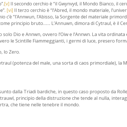
o”.
[v]
Il secondo cerchio è “il Gwynvyd, il Mondo Bianco, il cerc
ue”.
[vi]
Il terzo cerchio è “l’Abred, il mondo materiale, l’unive
hio c’è “l’Annwun, l’Abisso, la Sorgente del materiale primord
come principio bruto……. L’Annuwn, dimora di Cytraul, è il Cer
no solo Dio e Annwn, ovvero l’Oiw e l’Annwn. La vita ordinata 
ero le Scintille Fiammeggianti, i germi di luce, presero form
, lo Zero.
Cytraul (potenza del male, una sorta di caos primordiale), la 
unto dalla Triadi bardiche, in questo caso proposto da Rol
ytrauwl, principio della distruzione che tende al nulla, intera
rtra, che tiene nelle tenebre il mondo.