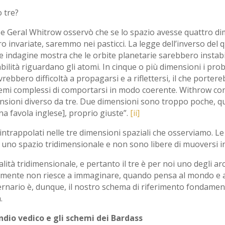
 tre?
se Geral Whitrow osservò che se lo spazio avesse quattro dim
 invariate, saremmo nei pasticci. La legge dell’inverso del
e indagine mostra che le orbite planetarie sarebbero instabi
abilità riguardano gli atomi. In cinque o più dimensioni i pro
rebbero difficoltà a propagarsi e a riflettersi, il che porte
emi complessi di comportarsi in modo coerente. Withrow conc
sioni diverso da tre. Due dimensioni sono troppo poche, q
una favola inglese], proprio giuste”.
[ii]
trappolati nelle tre dimensioni spaziali che osserviamo. Le p
n uno spazio tridimensionale e non sono libere di muoversi 
lità tridimensionale, e pertanto il tre è per noi uno degli ar
 mente non riesce a immaginare, quando pensa al mondo e al
nario è, dunque, il nostro schema di riferimento fondament
.
undio vedico e gli schemi dei Bardass