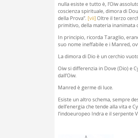
nulla esiste e tutto è, l’Oiw assolut
coscienza spirituale, dimora di Do
della Prova”.
[vii]
Oltre il terzo cerc
primitivo, della materia inanimata 
In principio, ricorda Taraglio, era
suo nome ineffabile e i Manred, ovv
La dimora di Dio è un cerchio vuoto
Oiw si differenzia in Dove (Dio) e 
dall’Oiw.
Manred è germe di luce.
Esiste un altro schema, sempre des
dell’energia che tende alla vita e C
l’indoeuropeo Indra e il serpente V