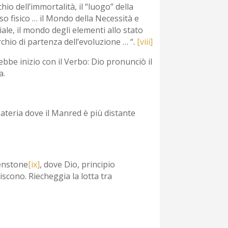
hio dell’immortalità, il “luogo” della
rso fisico … il Mondo della Necessità e
iale, il mondo degli elementi allo stato
chio di partenza dell’evoluzione … “.
[viii]
ebbe inizio con il Verbo: Dio pronunciò il
a.
Materia dove il Manred è più distante
lenstone
[ix]
, dove Dio, principio
giscono. Riecheggia la lotta tra