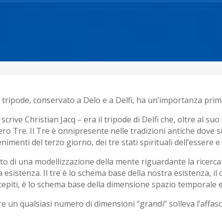
 il tripode, conservato a Delo e a Delfi, ha un’importanza prim
– scrive Christian Jacq – era il tripode di Delfi che, oltre al 
ero Tre. Il Tre è onnipresente nelle tradizioni antiche dove 
nimenti del terzo giorno, dei tre stati spirituali dell’essere e 
tto di una modellizzazione della mente riguardante la ricerca
a esistenza. Il tre è lo schema base della nostra esistenza, 
piti, è lo schema base della dimensione spazio temporale e
re un qualsiasi numero di dimensioni “grandi” solleva l’affa