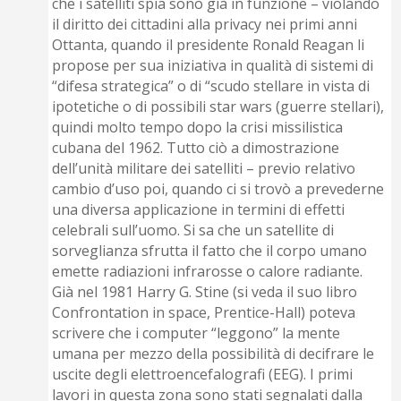
che i satelliti spia sono già in funzione – violando
il diritto dei cittadini alla privacy nei primi anni
Ottanta, quando il presidente Ronald Reagan li
propose per sua iniziativa in qualità di sistemi di
“difesa strategica” o di “scudo stellare in vista di
ipotetiche o di possibili star wars (guerre stellari),
quindi molto tempo dopo la crisi missilistica
cubana del 1962. Tutto ciò a dimostrazione
dell’unità militare dei satelliti – previo relativo
cambio d’uso poi, quando ci si trovò a prevederne
una diversa applicazione in termini di effetti
celebrali sull’uomo. Si sa che un satellite di
sorveglianza sfrutta il fatto che il corpo uma­no
emette radiazioni infrarosse o calore radiante.
Già nel 1981 Harry G. Stine (si veda il suo libro
Confrontation in space, Prentice-Hall) poteva
scrivere che i computer “leggono” la mente
umana per mezzo della possi­bilità di decifrare le
uscite degli elettroencefalografi (EEG). I primi
lavori in questa zona sono stati segnalati dalla