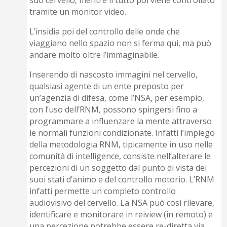
suo cervello, mentre il tutto poi viene controllato
tramite un monitor video.
L’insidia poi del controllo delle onde che
viaggiano nello spazio non si ferma qui, ma può
andare molto oltre l’immaginabile.
Inserendo di nascosto immagini nel cervello,
qualsiasi agente di un ente preposto per
un’agenzia di difesa, come l’NSA, per esempio,
con l’uso dell’RNM, possono spingersi fino a
programmare a influenzare la mente attraverso
le normali funzioni condizionate. Infatti l’impiego
della metodologia RNM, tipicamente in uso nelle
comunità di intelligence, consiste nell’alterare le
percezioni di un soggetto dal punto di vista dei
suoi stati d’animo e del controllo motorio. L’RNM
infatti permette un completo controllo
audiovisivo del cervello. La NSA può così rilevare,
identificare e monitorare in reiview (in re­moto) e
una percezione potrebbe essere re-diretta via