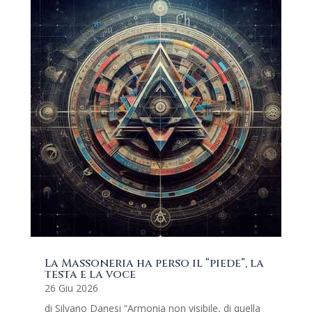
La Massoneria ha perso il “piede”, la
testa e la voce
26 Giu 2026
di Silvano Danesi “Armonia non visibile, di quella