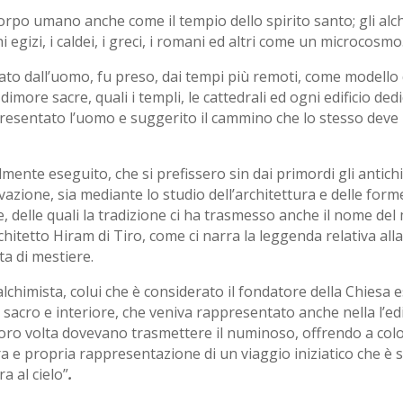
corpo umano anche come il tempio dello spirito santo; gli alc
i egizi, i caldei, i greci, i romani ed altri come un microcosmo
o dall’uomo, fu preso, dai tempi più remoti, come modello dag
more sacre, quali i templi, le cattedrali ed ogni edificio dedi
appresentato l’uomo e suggerito il cammino che lo stesso deve 
ilmente eseguito, che si prefissero sin dai primordi gli antic
zione, sia mediante lo studio dell’architettura e delle forme 
e, delle quali la tradizione ci ha trasmesso anche il nome del
hitetto Hiram di Tiro, come ci narra la leggenda relativa a
ta di mestiere.
lchimista, colui che è considerato il fondatore della Chiesa 
o sacro e interiore, che veniva rappresentato anche nella l’ed
 loro volta dovevano trasmettere il numinoso, offrendo a col
vera e propria rappresentazione di un viaggio iniziatico che è 
ra al cielo”
.