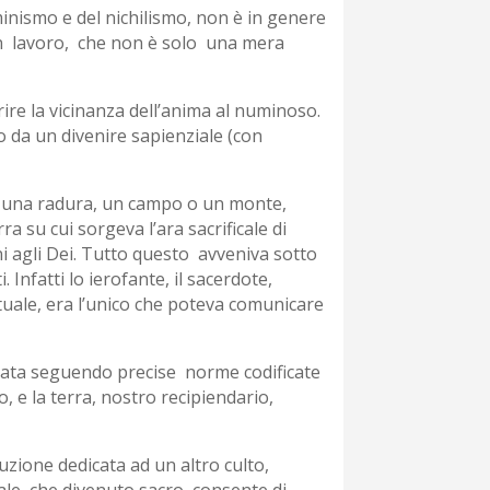
luminismo e del nichilismo, non è in genere
 un lavoro, che non è solo una mera
rire la vicinanza dell’anima al numinoso.
o da un divenire sapienziale (con
o, una radura, un campo o un monte,
a su cui sorgeva l’ara sacrificale di
ini agli Dei. Tutto questo avveniva sotto
 Infatti lo ierofante, il sacerdote,
ituale, era l’unico che poteva comunicare
ttuata seguendo precise norme codificate
, e la terra, nostro recipiendario,
uzione dedicata ad un altro culto,
le, che divenuto sacro, consente di