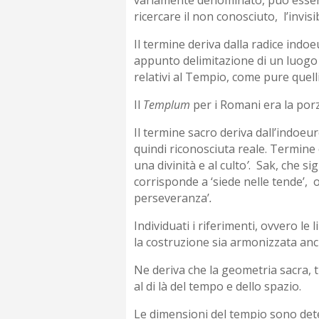
ricercare il non conosciuto, l’invisib
Il termine deriva dalla radice ind
appunto delimitazione di un luogo
relativi al Tempio, come pure quelli
Il
Templum
per i Romani era la porz
Il termine sacro deriva dall’indoeur
quindi riconosciuta reale. Termine c
una divinità e al culto
’
. Sak, che sig
corrisponde a ‘siede nelle tende’, ol
perseveranza’
.
Individuati i riferimenti, ovvero le
la costruzione sia armonizzata anch
Ne deriva che la geometria sacra, 
al di là del tempo e dello spazio.
Le dimensioni del tempio sono dete