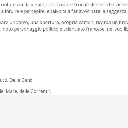
rontare con la mente, con il cuore e con il silenzio, che viene
 intuire e percepire, e talvolta a far avvicinare la saggezza 
re un varco, una apertura, proprio come ci ricorda un brev
t, noto personaggio politico e scienziato francese, nel suo li
utti, Dei e Geni;
 del Mare, delle Correnti”.
i