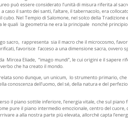
aureo può essere considerato l’unità di misura riferita al sacr
 caso il santo dei santi, l’altare, il tabernacolo, era colloc
 cubo. Nel Tempio di Salomone, nel solco della Tradizione ere
ra le quali la geometria ne era la principale nonché principio d
o sacro, rappresenta sia il macro che il microcosmo, favore
rificati, favorisce l’acceso a una dimensione sacra, ovvero sp
a Mircea Eliade, “imago mundi”, le cui origini e il sapere rife
verbo che ha creato il mondo.
rrelata sono dunque, un unicum, lo strumento primario, che of
 della conoscenza dell’uomo, del sé, della natura e del perfez
rso il piano sottile inferiore, l’energia vitale, che sul piano fis
me pure il piano intermedio emozionale, centro del cuore, de
rrivare a alla nostra parte più elevata, allorché capta l’ener