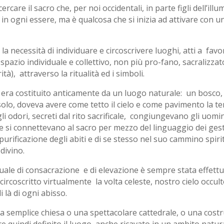
cercare il sacro che, per noi occidentali, in parte figli dell’il
o in ogni essere, ma è qualcosa che si inizia ad attivare con
 necessità di individuare e circoscrivere luoghi, atti a favo
azio individuale e collettivo, non più pro-fano, sacralizzat
ità), attraverso la ritualità ed i simboli.
o, era costituito anticamente da un luogo naturale: un bosc
olo, doveva avere come tetto il cielo e come pavimento la terr
gli odori, secreti dal rito sacrificale, congiungevano gli uom
he si connettevano al sacro per mezzo del linguaggio dei gesti.
urificazione degli abiti e di se stesso nel suo cammino spir
divino.
rituale di consacrazione e di elevazione è sempre stata effe
rcoscritto virtualmente la volta celeste, nostro cielo occulto
 là di ogni abisso.
a semplice chiesa o una spettacolare cattedrale, o una costr
quindi definito il luogo, anche ricavato in un ambito natura