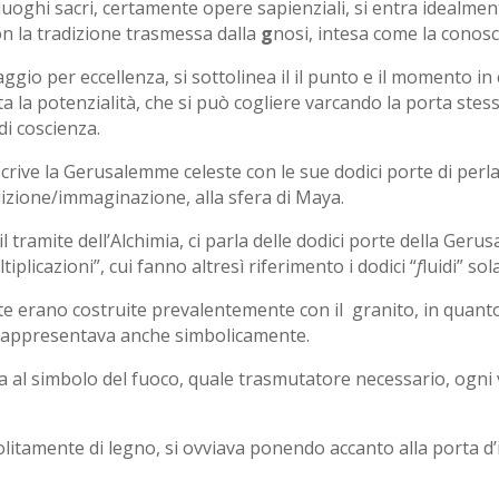
 luoghi sacri, certamente opere sapienziali, si entra idealmen
on la tradizione trasmessa dalla
g
nosi, intesa come la conos
ggio per eccellenza, si sottolinea il il punto e il momento in 
 la potenzialità, che si può cogliere varcando la porta stessa
di coscienza.
escrive la Gerusalemme celeste con le sue dodici porte di perl
tuizione/immaginazione, alla sfera di Maya.
l tramite dell’Alchimia, ci parla delle dodici porte della Ge
tiplicazioni”, cui fanno altresì riferimento i dodici “
f
luidi” so
rte erano costruite prevalentemente con il granito, in quan
 rappresentava anche simbolicamente.
 al simbolo del fuoco, quale trasmutatore necessario, ogni v
 solitamente di legno, si ovviava ponendo accanto alla porta d