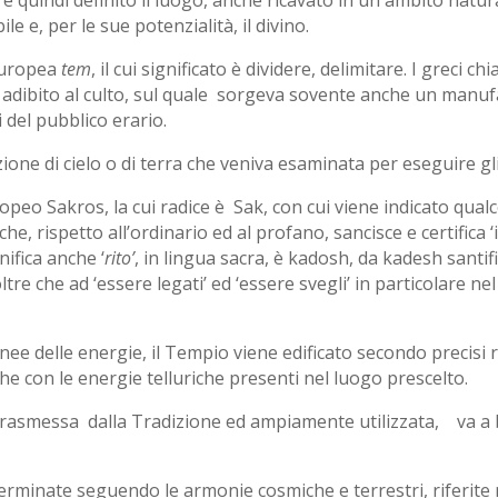
ile e, per le sue potenzialità, il divino.
oeuropea
tem
, il cui significato è dividere, delimitare. I greci
 adibito al culto, sul quale sorgeva sovente anche un manu
 del pubblico erario.
ione di cielo o di terra che veniva esaminata per eseguire gli
opeo Sakros, la cui radice è Sak, con cui viene indicato qualco
he, rispetto all’ordinario ed al profano, sancisce e certifica 
nifica anche ‘
rito’
, in lingua sacra, è kadosh, da kadesh santi
tre che ad ‘essere legati’ ed ‘essere svegli’ in particolare ne
 linee delle energie, il Tempio viene edificato secondo precis
e con le energie telluriche presenti nel luogo prescelto.
trasmessa dalla Tradizione ed ampiamente utilizzata, va a b
rminate seguendo le armonie cosmiche e terrestri, riferite 