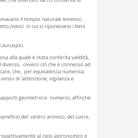
 chiamavano il tempio naturale
temenoz
,
fatto
(naos)
in cui si riponevano i beni
 auruspici.
sa alla quale è stata conferita validità,
‘il diverso, ovvero ciò che è connesso ad
ficare, che, per equivalenza numerica,
l senso di ‘attenzione, vigilanza e
i rapporti geometrici e numerici, affinché
eneficio del centro animico, del cuore,
rispettivamente al cielo astronomico e