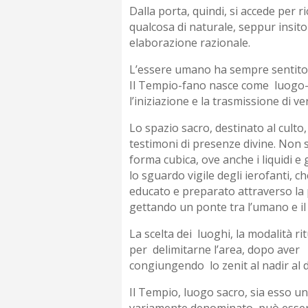
Dalla porta, quindi, si accede per ri
qualcosa di naturale, seppur insit
elaborazione razionale.
L’essere umano ha sempre sentito la
Il Tempio-fano nasce come luogo-sp
l’iniziazione e la trasmissione di ver
Lo spazio sacro, destinato al cult
testimoni di presenze divine. Non s
forma cubica, ove anche i liquidi e 
lo sguardo vigile degli ierofanti, c
educato e preparato attraverso la p
gettando un ponte tra l’umano e il 
La scelta dei luoghi, la modalità 
per delimitarne l’area, dopo aver ci
congiungendo lo zenit al nadir al di
Il Tempio, luogo sacro, sia esso un
variamente denominato, può essere 