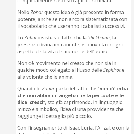
completamente nascosto agli occhi umani.
Nello
Zohar
questa idea è già presente in forma
potente, anche se non ancora sistematizzata con
il vocabolario che useranno i cabalisti successivi.
Lo
Zohar
insiste sul fatto che la
Shekhinah
, la
presenza divina immanente, è coinvolta in ogni
aspetto della vita del mondo e dell’uomo.
Non c’è movimento nel creato che non sia in
qualche modo collegato al flusso delle
Sephirot
e
alla volontà che le anima.
Quando lo
Zohar
parla del fatto che “
non c’è erba
che non abbia un angelo che la percuote e le
dice: cresci
“, sta già esprimendo, in linguaggio
mitico e simbolico, l’idea di una provvidenza che
raggiunge il dettaglio più piccolo.
Con l’insegnamento di Isaac Luria, l’Arizal, e con la