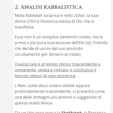
2. Analisi kabbalistica
Nella
Kabbalah
lurianica e nello
Zohar
, la luce
divina (
Ohr
) è l’essenza stessa di Dio che si
manifesta.
Essa non è un semplice elemento creato, ma la
prima e più pura espressione dell’
Ein Sof
, l’Infinito
che decide di uscire dal suo assoluto
occultamento per donarsi al creato.
Questa luce è al tempo stesso trascendente e
immanente, velata e rivelata, e costituisce il
tessuto stesso di ogni esistenza.
L’
Aten
, come disco solare visibile eppure
profondamente trascendente, si presenta come
una delle immagini più potenti e suggestive di
questa realtà divina.
Da un lato esso evoca la
Shekhinah
, la Presenza