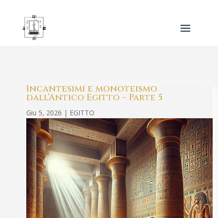
Incantesimi e monoteismo
dall’Antico Egitto – Parte 5
Giu 5, 2026
|
EGITTO