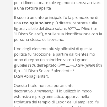
per ridimensionare tale egemonia senza arrivare
a una rottura aperta.
Il suo strumento principale fu la promozione di
una
teologia solare
più diretta, centrata sulla
figura visibile del disco solare,
𓇳𓏠𓈖
l’
Aten
(ỉtn –
“il Disco Solare”), e sulla sua identificazione con la
persona stessa del sovrano.
Uno degli elementi più significativi di questa
politica fu l’adozione, a partire dal trentesimo
anno di regno (in coincidenza con i grandi
giubilei
sed
), dell’epiteto
𓇳𓏠𓈖𓏏𓏭
Aten-Tjehen
(ỉtn
tḥn – “il Disco Solare Splendente /
l’
Aten
Abbagliante”).
Questo titolo non era puramente
decorativo.
Amenhotep
III lo utilizzò in modo
estensivo e programmatico: apparve nella
titolatura del tempio di Luxor da lui ampliato, fu