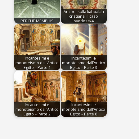
Ancora sulla kabbalah
cristiana: il caso
PERCHÉ MEMPHIS
svedese/4
Incantesimi e
Incantesimi e
monoteismo dall’Antico
monoteismo dall’Antico
Egitto – Parte 1
Egitto – Parte 3
Incantesimi e
Incantesimi e
monoteismo dall’Antico
monoteismo dall’Antico
Egitto – Parte 2
Egitto – Parte 6