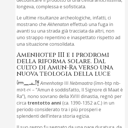
decodificare il prodotto di una civiltà antichissima,
longeva, complessa e sofisticata.
Le ultime risultanze archeologiche, infatti, ci
mostrano che
Akhenaton
effettuò una fuga in
avanti su una strada già tracciata da altri, non
uno strappo repentino e inaspettato rispetto ad
una situazione consolidata.
Amenhotep III e i prodromi
della riforma solare. Dal
culto di Amun-Ra verso una
nuova teologia della luce
𓇋𓏠𓈖𓊵𓋾𓋆
Amenhotep
III
Nebmaatra
(ỉmn-ḥtp nb-
mꜣꜥt-rꜥ – “Amun è soddisfatto, Il Signore di Maat è
Ra”), nono sovrano della XVIII dinastia, regnò per
circa
trentotto anni
(ca. 1390-1352 a.C.) in un
periodo considerato tra i più prosperi e
splendenti dell’intera storia egizia.
Il suo regno fu segnato da una pace duratura, da