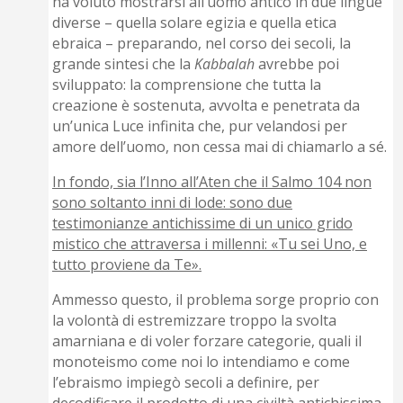
ha voluto mostrarsi all’uomo antico in due lingue
diverse – quella solare egizia e quella etica
ebraica – preparando, nel corso dei secoli, la
grande sintesi che la
Kabbalah
avrebbe poi
sviluppato: la comprensione che tutta la
creazione è sostenuta, avvolta e penetrata da
un’unica Luce infinita che, pur velandosi per
amore dell’uomo, non cessa mai di chiamarlo a sé.
In fondo, sia l’Inno all’Aten che il Salmo 104 non
sono soltanto inni di lode: sono due
testimonianze antichissime di un unico grido
mistico che attraversa i millenni: «Tu sei Uno, e
tutto proviene da Te».
Ammesso questo, il problema sorge proprio con
la volontà di estremizzare troppo la svolta
amarniana e di voler forzare categorie, quali il
monoteismo come noi lo intendiamo e come
l’ebraismo impiegò secoli a definire, per