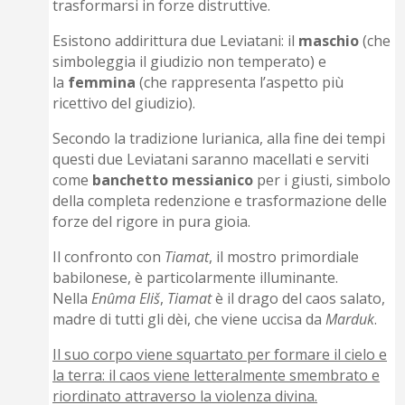
trasformarsi in forze distruttive.
Esistono addirittura due Leviatani: il
maschio
(che
simboleggia il giudizio non temperato) e
la
femmina
(che rappresenta l’aspetto più
ricettivo del giudizio).
Secondo la tradizione lurianica, alla fine dei tempi
questi due Leviatani saranno macellati e serviti
come
banchetto
messianico
per i giusti, simbolo
della completa redenzione e trasformazione delle
forze del rigore in pura gioia.
Il confronto con
Tiamat
, il mostro primordiale
babilonese, è particolarmente illuminante.
Nella
Enûma Eliš
,
Tiamat
è il drago del caos salato,
madre di tutti gli dèi, che viene uccisa da
Marduk
.
Il suo corpo viene squartato per formare il cielo e
la terra: il caos viene letteralmente smembrato e
riordinato attraverso la violenza divina.