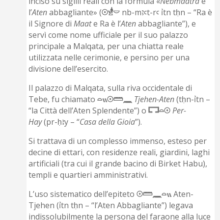
inciso su sigilli reali con la formula «
Nebmaatra
è
l’
Aten
abbagliante» (
𓇳𓁧𓎠
nb-mꜣꜥt-rꜥ ỉtn tḥn – “Ra è
il Signore di
Maat
e Ra è l’
Aten
abbagliante”), e
servì come nome ufficiale per il suo palazzo
principale a Malqata, per una chiatta reale
utilizzata nelle cerimonie, e persino per una
divisione dell’esercito.
Il palazzo di Malqata, sulla riva occidentale di
Tebe, fu chiamato
𓏏𓏭𓇳𓏠𓈖
Tjehen-Aten
(tḥn-ỉtn –
“la Città dell’Aten Splendente”) o
𓉐𓏏𓇳
Per-
Hay
(pr-ḥꜣy – “
Casa della Gioia
”).
Si trattava di un complesso immenso, esteso per
decine di ettari, con residenze reali, giardini, laghi
artificiali (tra cui il grande bacino di Birket Habu),
templi e quartieri amministrativi.
L’uso sistematico dell’epiteto
𓇳𓏠𓈖𓏏𓏭
Aten-
Tjehen (ỉtn tḥn – “l’Aten Abbagliante”) legava
indissolubilmente la persona del faraone alla luce