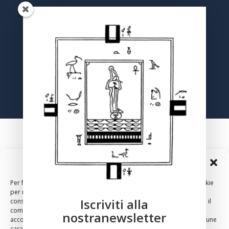
Registrati
Gestisci Consenso Cookie
Per fornire le migliori esperienze, utilizziamo tecnologie come i cookie
per memorizzare e/o accedere alle informazioni del dispositivo. Il
Iscriviti alla
consenso a queste tecnologie ci permetterà di elaborare dati come il
comportamento di navigazione o ID unici su questo sito. Non
nostranewsletter
acconsentire o ritirare il consenso può influire negativamente su alcune
2024 – Copyright – Associazione Culturale Anthropos, Via
caratteristiche e funzioni.