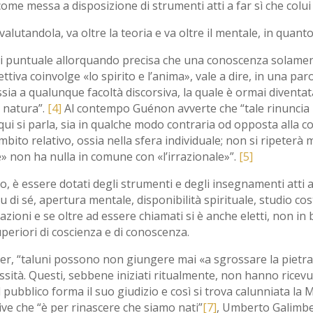
me messa a disposizione di strumenti atti a far sì che colui ch
tandola, va oltre la teoria e va oltre il mentale, in quanto c
 puntuale allorquando precisa che una conoscenza solamente
iva coinvolge «lo spirito e l’anima», vale a dire, in una paro
sia a qualunque facoltà discorsiva, la quale è ormai diventa
a natura”.
[4]
Al contempo Guénon avverte che “tale rinuncia 
qui si parla, sia in qualche modo contraria od opposta alla 
ambito relativo, ossia nella sfera individuale; non si ripeterà
e» non ha nulla in comune con «l’irrazionale»”.
[5]
o, è essere dotati degli strumenti e degli insegnamenti atti ad
u di sé, apertura mentale, disponibilità spirituale, studio co
azioni e se oltre ad essere chiamati si è anche eletti, non i
uperiori di coscienza e di conoscenza.
cher, “taluni possono non giungere mai «a sgrossare la pietr
ità. Questi, sebbene iniziati ritualmente, non hanno ricevut
 pubblico forma il suo giudizio e così si trova calunniata la 
ive che “è per rinascere che siamo nati”
[7]
, Umberto Galimber