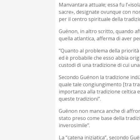
Manvantara attuale; essa fu l’«isola
sacre», designate ovunque con nomi
per il centro spirituale della trad
Guénon, in altro scritto, quando a
quella atlantica, afferma di aver p
“Quanto al problema della priorità
ed è probabile che esso abbia orig
custodi di una tradizione di cui u
Secondo Guénon la tradizione indù 
quale tale congiungimento [tra tra
importanza alla tradizione celtica e
queste tradizioni”.
Guénon non manca anche di affrontar
stato preso come base della tradizi
inverosimile”.
La “catena iniziatica”, secondo Gu