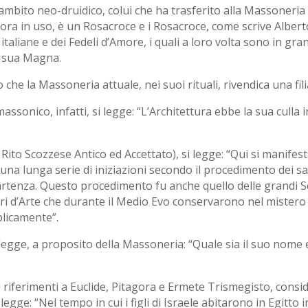
 ambito neo-druidico, colui che ha trasferito alla Massoneria i 
ncora in uso, è un Rosacroce e i Rosacroce, come scrive Alber
taliane e dei Fedeli d’Amore, i quali a loro volta sono in gran
la sua Magna.
 che la Massoneria attuale, nei suoi rituali, rivendica una fil
assonico, infatti, si legge: “L’Architettura ebbe la sua culla 
 Rito Scozzese Antico ed Accettato), si legge: “Qui si manifes
una lunga serie di iniziazioni secondo il procedimento dei sace
tenza. Questo procedimento fu anche quello delle grandi Scuo
ri d’Arte che durante il Medio Evo conservarono nel mistero d
blicamente”.
legge, a proposito della Massoneria: “Quale sia il suo nome e
i riferimenti a Euclide, Pitagora e Ermete Trismegisto, consi
egge: “Nel tempo in cui i figli di Israele abitarono in Egitto