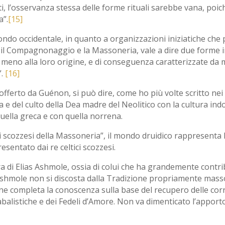
atti, l’osservanza stessa delle forme rituali sarebbe vana, po
a”.
[15]
ndo occidentale, in quanto a organizzazioni iniziatiche che 
 il Compagnonaggio e la Massoneria, vale a dire due forme 
o meno alla loro origine, e di conseguenza caratterizzate da met
”.
[16]
fferto da Guénon, si può dire, come ho più volte scritto nei m
a e del culto della Dea madre del Neolitico con la cultura ind
quella greca e con quella norrena.
i scozzesi della Massoneria”, il mondo druidico rappresenta l
sentato dai re celtici scozzesi.
 di Elias Ashmole, ossia di colui che ha grandemente contribui
hmole non si discosta dalla Tradizione propriamente masso
ne completa la conoscenza sulla base del recupero delle corre
cabalistiche e dei Fedeli d’Amore. Non va dimenticato l’apport