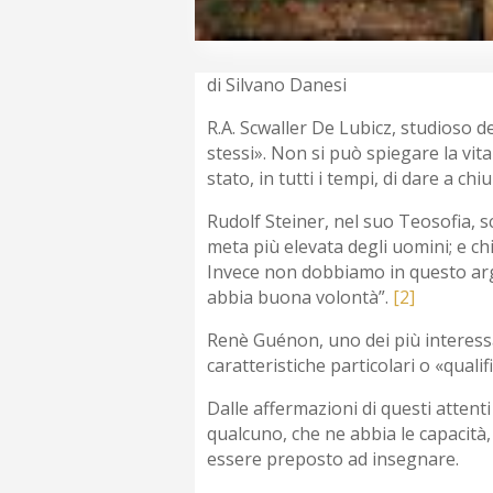
di Silvano Danesi
R.A. Scwaller De Lubicz, studioso del
stessi». Non si può spiegare la vit
stato, in tutti i tempi, di dare a c
Rudolf Steiner, nel suo Teosofia, sc
meta più elevata degli uomini; e ch
Invece non dobbiamo in questo arg
abbia buona volontà”.
[2]
Renè Guénon, uno dei più interessan
caratteristiche particolari o «qualifi
Dalle affermazioni di questi attenti
qualcuno, che ne abbia le capacità, 
essere preposto ad insegnare.