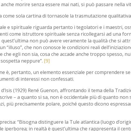
ò anche morire senza essere mai nati, si può passare nella vi
a come sola cartina di tornasole la trasmutazione qualitativa
e spirituale riguarda pertanto i tegolatori e i maestri, ossia
nti come istruttore spirituale senza ricollegarsi ad una fo
a quest’ultima non può avere veramente la qualità che si attr
 un “illuso”, che non conosce le condizioni reali dell’iniziazio
e che egli non sia, cosa che accade anche troppo spesso, null
n sospetta neppure”.
[9]
one è, pertanto, un elemento essenziale per comprendere se 
rumenti di interessi non confessati.
l d’Isis (1929) René Guenon, affrontando il tema della Tradiz
o – scrive – a quanto si sa, non è occidentale più di quanto no
anzi, più precisamente polare, poiché questo dicono espressamen
recisa: “Bisogna distinguere la Tule atlantica (luogo d’orig
ule iperborea; in realtà è quest’ultima che rappresenta il ce