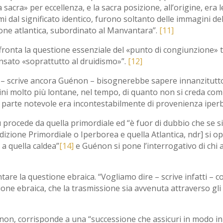
 sacra» per eccellenza, e la sacra posizione, all’origine, era 
 dal significato identico, furono soltanto delle immagini de
izione atlantica, subordinato al Manvantara”.
[11]
ffronta la questione essenziale del «punto di congiunzione» t
ensato «soprattutto al druidismo»”.
[12]
 – scrive ancora Guénon – bisognerebbe sapere innanzitutto 
ini molto più lontane, nel tempo, di quanto non si creda com
na parte notevole era incontestabilmente di provenienza iper
procede da quella primordiale ed “è fuor di dubbio che se si 
dizione Primordiale o Iperborea e quella Atlantica, ndr] si o
 a quella caldea”
[14]
e Guénon si pone l’interrogativo di chi 
e la questione ebraica. “Vogliamo dire – scrive infatti – con
one ebraica, che la trasmissione sia avvenuta attraverso gli 
énon, corrisponde a una “successione che assicuri in modo in