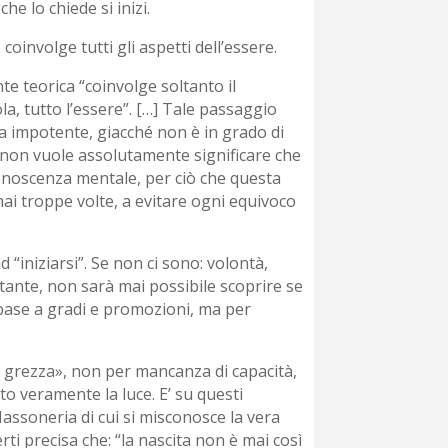
e lo chiede si inizi.
oinvolge tutti gli aspetti dell’essere.
 teorica “coinvolge soltanto il
la, tutto l’essere”. […] Tale passaggio
ta impotente, giacché non è in grado di
non vuole assolutamente significare che
conoscenza mentale, per ciò che questa
 mai troppe volte, a evitare ogni equivoco
 “iniziarsi”. Se non ci sono: volontà,
stante, non sarà mai possibile scoprire se
n base a gradi e promozioni, ma per
a grezza», non per mancanza di capacità,
o veramente la luce. E’ su questi
Massoneria di cui si misconosce la vera
ti precisa che: “la nascita non è mai così