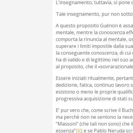
L’insegnamento, tuttavia, si pone co
Tale insegnamento, pur non sottovalu
A questo proposito Guénon è assai
mentale, mentre la conoscenza effett
comporta la rinuncia al mentale, os
superare i limiti impostile dalla su
la conseguente conoscenza, di cui 
ha di valido e di legittimo nel suo 
al proposito, che il «sovrarazional
Essere iniziati ritualmente, pertant
dedizione, fatica, continuo lavoro s
esistono o meno le proprie qualific
progressiva acquisizione di stati s
E’ pur vero che, come scrive il Bu
ma perché non ne sentono la necess
“Massoni” (che tali non sono) che il
essenza”
[6]
; e se Pablo Neruda scr