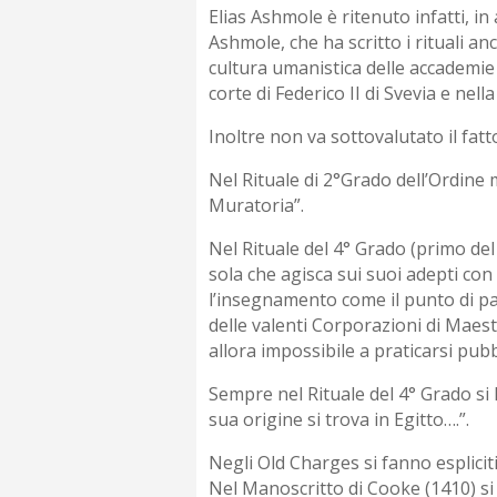
Elias Ashmole è ritenuto infatti, in
Ashmole, che ha scritto i rituali a
cultura umanistica delle accademie i
corte di Federico II di Svevia e nel
Inoltre non va sottovalutato il fatto
Nel Rituale di 2°Grado dell’Ordine m
Muratoria”.
Nel Rituale del 4° Grado (primo del
sola che agisca sui suoi adepti con 
l’insegnamento come il punto di par
delle valenti Corporazioni di Maest
allora impossibile a praticarsi pub
Sempre nel Rituale del 4° Grado si 
sua origine si trova in Egitto….”.
Negli Old Charges si fanno esplicit
Nel Manoscritto di Cooke (1410) si l