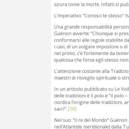
sicura come la morte. Infatti si pu
L’imperativo: “Conosci te stesso” h
Una grande responsabilità personale 
Guénon avverte: “Chiunque si prese
conformarsi alle regole stabilite d
i casi, di un volgare impostore o di
nel primo, c’è fortemente da temer
qualcosa che forse egli stesso no
L’attenzione costante alla Tradizi
maestri di risveglio spirituale o st
In un articolo pubblicato su Le Voi
delle tradizioni è il polo e “il pol
nordica l’origine delle tradizioni, 
sacri”.
[10]
Nel suo: “Il re del Mondo” Guénon p
nell’Atlantide meridionale) dalla T