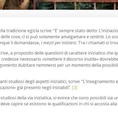
la tradizione egizia scrive: “E’ sempre stato detto: L’iniziazi
a delle cose; ci si può solamente amalgamare e
sentirla
. Lo sc
hiunque li domandasse,
i mezzi per iniziarsi
. Tra i chiamati si tro
rive, a proposito delle questioni di carattere iniziatico che q
i credesse necessario «smettere il discorso inutile» dovrebbe
omento dubitare nemmeno per un momento della possibilità 
ti studiosi degli aspetti iniziatici, scrive: “L’insegnamento 
cazioni» già presenti negli iniziabili”.
[3]
 studiosi della via iniziatica, si evince che sono possibili sia
deve capire se esistono le qualificazioni in chi si accosta all