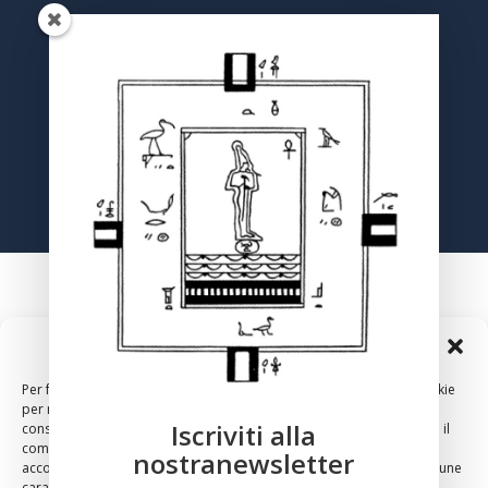
Registrati
Gestisci Consenso Cookie
Per fornire le migliori esperienze, utilizziamo tecnologie come i cookie
per memorizzare e/o accedere alle informazioni del dispositivo. Il
Iscriviti alla
consenso a queste tecnologie ci permetterà di elaborare dati come il
comportamento di navigazione o ID unici su questo sito. Non
nostranewsletter
acconsentire o ritirare il consenso può influire negativamente su alcune
2024 – Copyright – Associazione Culturale Anthropos, Via
caratteristiche e funzioni.