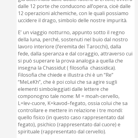
dalle 12 porte che conducono all’opera, cioè dalle
12 operazioni alchemiche, con le quali possiamo
uccidere il drago, simbolo delle nostre impurità.
E’ un viaggio notturno, appunto sotto il regno
della luna, perché, sostenuti nel buio dal nostro
lavoro interiore (l’eremita dei Tarocchi), dalla
fede, dalla speranza e dal coraggio, attraverso cui
si può superare la prova analoga a quella che
insegna la Chassidut ( filosofia chassidica).
Filosofia che chiede e illustra chi è un “Re”
“MeLeKh”, che è poi colui che sa agire sugli
elementi simboleggiati dalle lettere che
componogno tale nome: M = moah-cervello,
L=lev-cuore, K=kavod–fegato, ossia colui che sa
controllare e mettere in relazione i tre mondi:
quello fisico (in questo caso rappresentato dal
fegato), psichico (rappresentato dal cuore) e
spirituale (rappresentato dal cervello).