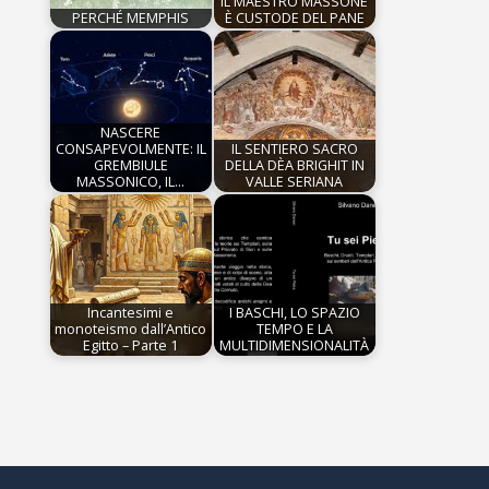
IL MAESTRO MASSONE
PERCHÉ MEMPHIS
È CUSTODE DEL PANE
NASCERE
CONSAPEVOLMENTE: IL
IL SENTIERO SACRO
GREMBIULE
DELLA DÈA BRIGHIT IN
MASSONICO, IL…
VALLE SERIANA
Incantesimi e
I BASCHI, LO SPAZIO
monoteismo dall’Antico
TEMPO E LA
Egitto – Parte 1
MULTIDIMENSIONALITÀ