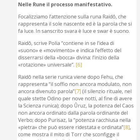
Nelle Rune il processo manifestativo.
Focalizziamo l’attenzione sulla runa Raidô, che
rappresenta il sole nascente ed è la parola che si
fa luce. In sanscrito svara è luce e swar è suono.
Raidô, scrive Polia “contiene in se l’idea di
«suono» e «movimento» e indica l’effetto del
disserrarsi della «bocca» divina: l’inizio della
«rotazione» universale”.
[6]
Raidô nella serie runica viene dopo Fehu, che
rappresenta “il soffio non ancora modulato, non
ancora divenuto parola”
[7]
(il silenzio rituale, nel
quale stette Odino per nove notti, al fine di avere
la Scienza runica); dopo Ûruz, la potenza del Caos
non ancora ordinato dalla parola ordinante del
Verbo; dopo Purisaz, la “potenza racchiusa nella
«pietra» che può essere ridestata e ordinata”
[8]
,
come mostra il mito di Torr che sconfigge il