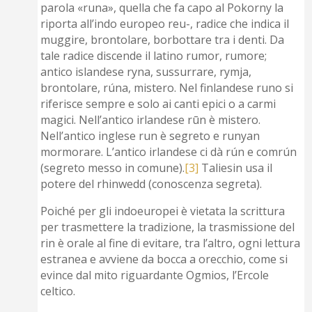
parola «runa», quella che fa capo al Pokorny la
riporta all’indo europeo reu-, radice che indica il
muggire, brontolare, borbottare tra i denti. Da
tale radice discende il latino rumor, rumore;
antico islandese ryna, sussurrare, rymja,
brontolare, rúna, mistero. Nel finlandese runo si
riferisce sempre e solo ai canti epici o a carmi
magici. Nell’antico irlandese rūn è mistero.
Nell’antico inglese run è segreto e runyan
mormorare. L’antico irlandese ci dà rún e comrún
(segreto messo in comune).
[3]
Taliesin usa il
potere del rhinwedd (conoscenza segreta).
Poiché per gli indoeuropei è vietata la scrittura
per trasmettere la tradizione, la trasmissione del
rin è orale al fine di evitare, tra l’altro, ogni lettura
estranea e avviene da bocca a orecchio, come si
evince dal mito riguardante Ogmios, l’Ercole
celtico.