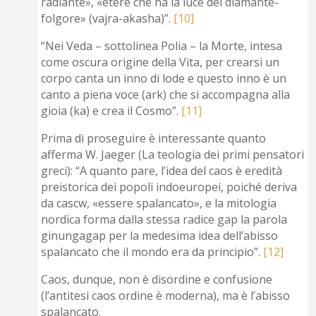
radiante», «etere che ha la luce del diamante-
folgore» (vajra-akasha)”.
[10]
“Nei Veda – sottolinea Polia – la Morte, intesa
come oscura origine della Vita, per crearsi un
corpo canta un inno di lode e questo inno è un
canto a piena voce (ark) che si accompagna alla
gioia (ka) e crea il Cosmo”.
[11]
Prima di proseguire è interessante quanto
afferma W. Jaeger (La teologia dei primi pensatori
greci): “A quanto pare, l’idea del caos è eredità
preistorica dei popoli indoeuropei, poiché deriva
da cascw, «essere spalancato», e la mitologia
nordica forma dalla stessa radice gap la parola
ginungagap per la medesima idea dell’abisso
spalancato che il mondo era da principio”.
[12]
Caos, dunque, non è disordine e confusione
(l’antitesi caos ordine è moderna), ma è l’abisso
spalancato.