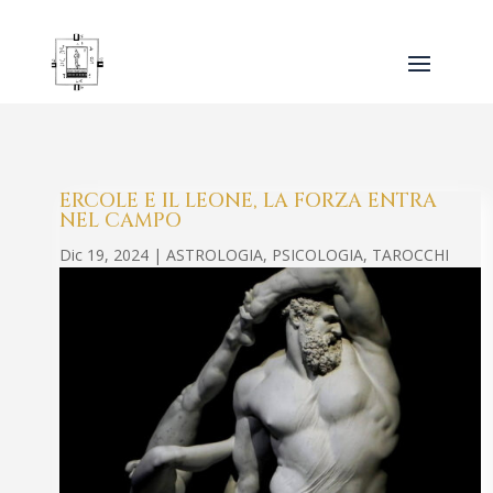
ERCOLE E IL LEONE, LA FORZA ENTRA
NEL CAMPO
Dic 19, 2024
|
ASTROLOGIA
,
PSICOLOGIA
,
TAROCCHI