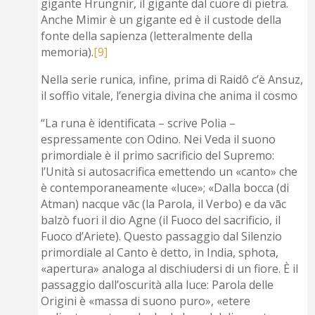
gigante Hrungnir, il gigante dal cuore di pietra.
Anche Mimir è un gigante ed è il custode della
fonte della sapienza (letteralmente della
memoria).
[9]
Nella serie runica, infine, prima di Raidô c’è Ansuz,
il soffio vitale, l’energia divina che anima il cosmo
“La runa è identificata – scrive Polia –
espressamente con Odino. Nei Veda il suono
primordiale è il primo sacrificio del Supremo:
l’Unità si autosacrifica emettendo un «canto» che
è contemporaneamente «luce»; «Dalla bocca (di
Atman) nacque vāc (la Parola, il Verbo) e da vāc
balzò fuori il dio Agne (il Fuoco del sacrificio, il
Fuoco d’Ariete). Questo passaggio dal Silenzio
primordiale al Canto è detto, in India, sphota,
«apertura» analoga al dischiudersi di un fiore. È il
passaggio dall’oscurità alla luce: Parola delle
Origini è «massa di suono puro», «etere