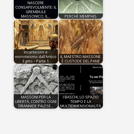
NASCERE
CONSAPEVOLMENTE: IL
GREMBIULE
MASSONICO, IL…
PERCHÉ MEMPHIS
Incantesimi e
monoteismo dall’Antico
IL MAESTRO MASSONE
Egitto – Parte 1
È CUSTODE DEL PANE
MASSONI PER LA
I BASCHI, LO SPAZIO
LIBERTÀ, CONTRO OGNI
TEMPO E LA
TIRANNIDE PALESE…
MULTIDIMENSIONALITÀ