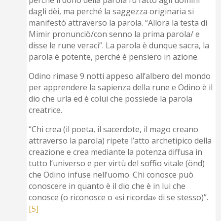
perché il dono della parola fu fatto agli uomini
dagli dèi, ma perché la saggezza originaria si
manifestò attraverso la parola. “Allora la testa di
Mimir pronunciò/con senno la prima parola/ e
disse le rune veraci”. La parola è dunque sacra, la
parola è potente, perché è pensiero in azione.
Odino rimase 9 notti appeso all’albero del mondo
per apprendere la sapienza della rune e Odino è il
dio che urla ed è colui che possiede la parola
creatrice.
“Chi crea (il poeta, il sacerdote, il mago creano
attraverso la parola) ripete l’atto archetipico della
creazione e crea mediante la potenza diffusa in
tutto l’universo e per virtù del soffio vitale (önd)
che Odino infuse nell’uomo. Chi conosce può
conoscere in quanto è il dio che è in lui che
conosce (o riconosce o «si ricorda» di se stesso)”.
[5]