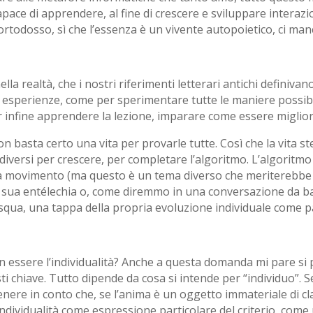
 capace di apprendere, al fine di crescere e sviluppare intera
ortodosso, sì che l’essenza è un vivente autopoietico, ci man
lla realtà, che i nostri riferimenti letterari antichi definiv
i esperienze, come per sperimentare tutte le maniere possibili
r infine apprendere la lezione, imparare come essere miglior
on basta certo una vita per provarle tutte. Così che la vita ste
 diversi per crescere, per completare l’algoritmo. L’algoritm
za movimento (ma questo è un tema diverso che meriterebbe 
a sua entélechia o, come diremmo in una conversazione da ba
ua, una tappa della propria evoluzione individuale come part
in essere l’individualità? Anche a questa domanda mi pare s
i chiave. Tutto dipende da cosa si intende per “individuo”. S
enere in conto che, se l’anima è un oggetto immateriale di cl
l’individualità come espressione particolare del criterio, com