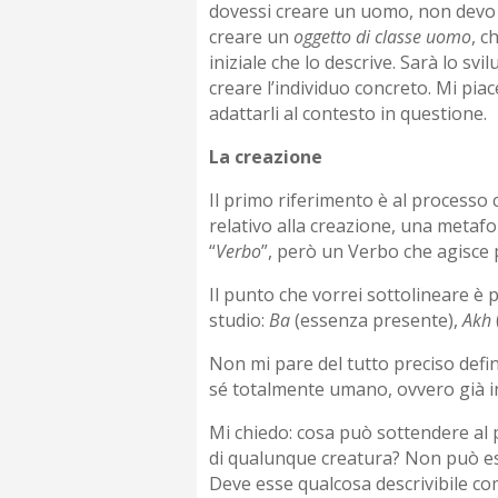
dovessi creare un uomo, non devo p
creare un
oggetto di classe uomo
, c
iniziale che lo descrive. Sarà lo svi
creare l’individuo concreto. Mi pia
adattarli al contesto in questione.
La creazione
Il primo riferimento è al processo c
relativo alla creazione, una metaf
“
Verbo
”, però un Verbo che agisce 
Il punto che vorrei sottolineare è p
studio:
Ba
(essenza presente),
Akh
Non mi pare del tutto preciso defi
sé totalmente umano, ovvero già inc
Mi chiedo: cosa può sottendere al p
di qualunque creatura? Non può ess
Deve esse qualcosa descrivibile com