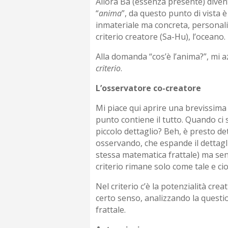
Allora Ba (essenza presente) diven
“
anima
”, da questo punto di vista è
inmateriale ma concreta, personali
criterio creatore (Sa-Hu), l’oceano.
Alla domanda “cos’è l’anima?”, mi 
criterio
.
L’osservatore co-creatore
Mi piace qui aprire una brevissima 
punto contiene il tutto. Quando ci 
piccolo dettaglio? Beh, è presto de
osservando, che espande il dettaglio 
stessa matematica frattale) ma senz
criterio rimane solo come tale e cioè
Nel criterio c’è la potenzialità cre
certo senso, analizzando la questi
frattale.