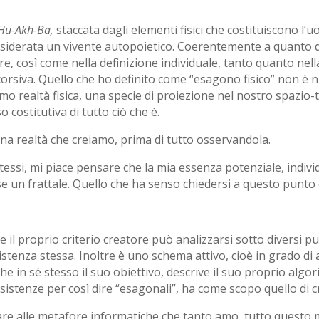
Hu-Akh-Ba,
staccata dagli elementi fisici che costituiscono l’u
siderata un vivente autopoietico. Coerentemente a quanto dett
re, così come nella definizione individuale, tanto quanto nel
icorsiva. Quello che ho definito come “esagono fisico” non è n
mo realtà fisica, una specie di proiezione nel nostro spazi
costitutiva di tutto ciò che è.
 una realtà che creiamo, prima di tutto osservandola.
stessi, mi piace pensare che la mia essenza potenziale, indivi
e un frattale. Quello che ha senso chiedersi a questo punto è
 il proprio criterio creatore può analizzarsi sotto diversi pu
tenza stessa. Inoltre è uno schema attivo, cioè in grado di 
he in sé stesso il suo obiettivo, descrive il suo proprio algo
esistenze per così dire “esagonali”, ha come scopo quello di cre
are alle metafore informatiche che tanto amo, tutto questo 