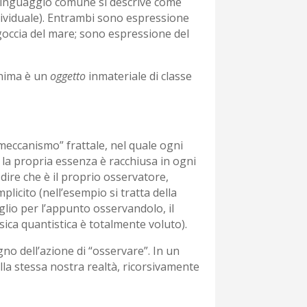
l linguaggio comune si descrive come
 individuale). Entrambi sono espressione
goccia del mare; sono espressione del
anima è un
oggetto
inmateriale di classe
“meccanismo” frattale, nel quale ogni
e la propria essenza è racchiusa in ogni
dire che è il proprio osservatore,
plicito (nell’esempio si tratta della
glio per l’appunto osservandolo, il
fisica quantistica è totalmente voluto).
gno dell’azione di “osservare”. In un
la stessa nostra realtà, ricorsivamente