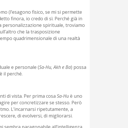
omo (l’esagono fisico, se mi si permette
o finora, io credo di sì. Perché già in
la personalizzazione spirituale, troviamo
ull’altro che la trasposizione
o-tempo quadrimensionale di una realtà
duale e personale (
Sa-Hu, Akh e Ba
) possa
 il perché.
nti di vista. Per prima cosa
Sa-Hu
è uno
agire per concretizzare se stesso. Però
ritmo. L’incarnarsi ripetutamente, a
scere, di evolversi, di migliorarsi.
mi sembra paragonabile all’intelligenza