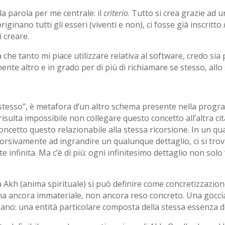
a parola per me centrale: il
criterio
. Tutto si crea grazie ad u
iginano tutti gli esseri (viventi e non), ci fosse già inscritto
i creare.
he tanto mi piace utilizzare relativa al software, credo si
nte altro e in grado per di più di richiamare se stesso, all
stesso”, è metafora d’un altro schema presente nella progra
isulta impossibile non collegare questo concetto all’altra cit
un concetto questo relazionabile alla stessa ricorsione. In un q
orsivamente ad ingrandire un qualunque dettaglio, ci si trova 
infinita. Ma c’è di più: ogni infinitesimo dettaglio non solo 
Akh (anima spirituale) si può definire come concretizzazione 
, ma ancora immateriale, non ancora reso concreto. Una goccia
ceano: una entità particolare composta della stessa essenza del 