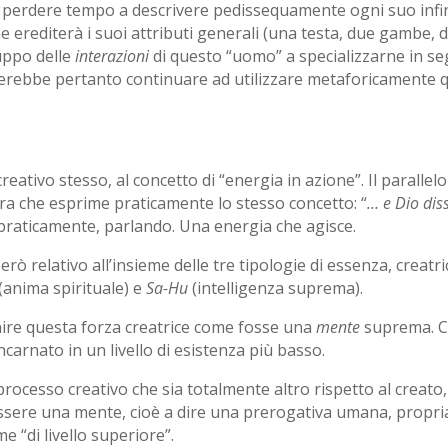
erdere tempo a descrivere pedissequamente ogni suo infinite
he erediterà i suoi attributi generali (una testa, due gambe, d
luppo delle
interazioni
di questo “uomo” a specializzarne in segu
cerebbe pertanto continuare ad utilizzare metaforicamente que
reativo stesso, al concetto di “energia in azione”. Il parallelo
ora che esprime praticamente lo stesso concetto: “
… e Dio diss
praticamente, parlando. Una energia che agisce.
erò relativo all’insieme delle tre tipologie di essenza, creat
(anima spirituale) e
Sa-Hu
(intelligenza suprema).
nire questa forza creatrice come fosse una
mente
suprema. Cr
arnato in un livello di esistenza più basso.
rocesso creativo che sia totalmente altro rispetto al creato,
ere una mente, cioè a dire una prerogativa umana, propria p
e “di livello superiore”.