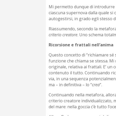
Mi permetto dunque di introdurre l
ciascuna supernova dalla quale si or
autogestirsi, in grado egli stesso d
Riassumendo, secondo la metafora c
criterio creatore
. Uno schema totalme
Ricorsione e frattali nell’anima
Questo concetto di “richiamare sé 
funzione che chiama se stessa. Mi r
originale, relativa ai frattali. E’ 
contenuto il tutto. Continuando ric
via, in una sequenza potenzialmente 
ma – in definitiva – lo “
crea
”.
Continuando nella metafora, allora 
criterio creatore individualizzato
del mare: nella goccia c’è tutto l’o