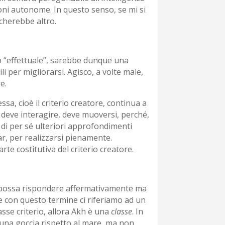
zioni autonome. In questo senso, se mi si
cherebbe altro.
ano “effettuale”, sarebbe dunque una
 per migliorarsi. Agisco, a volte male,
e.
ssa, cioè il criterio creatore, continua a
o deve interagire, deve muoversi, perché,
di per sé ulteriori approfondimenti
r, per realizzarsi pienamente.
e costitutiva del criterio creatore.
i possa rispondere affermativamente ma
e con questo termine ci riferiamo ad un
asse criterio, allora Akh è una
classe
. In
e una goccia rispetto al mare, ma non