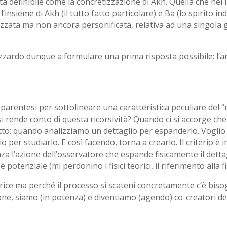
ta definibile come la concretizzazione di Akh. Quella che ne
 l’insieme di Akh (il tutto fatto particolare) e Ba (lo spirito
zzata ma non ancora personificata, relativa ad una singola 
azzardo dunque a formulare una prima risposta possibile: l’
parentesi per sottolineare una caratteristica peculiare del 
si rende conto di questa ricorsività? Quando ci si accorge ch
tto: quando analizziamo un dettaglio per espanderlo. Voglio 
per studiarlo. E così facendo, torna a crearlo. Il criterio è im
a l’azione dell’osservatore che espande fisicamente il detta
 potenziale (mi perdonino i fisici teorici, il riferimento alla 
atrice ma perché il processo si scateni concretamente c’è biso
one, siamo (in potenza) e diventiamo (agendo) co-creatori del