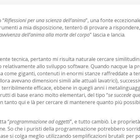
o “
Riflessioni per una scienza dell’anima
”, una fonte eccezional
umenti a mia disposizione, tenterò di provare a rispondere,
avvivenza dell’anima alla morte del corpo
” lascia e lancia.
te tecnica, pertanto mi risulta naturale cercare similitudin
 ho relativamente allo sviluppo software. Quando nacque la 
a come giganti, contenuti in enormi stanze raffreddate a te
i allora avevano dimensioni simili alle attuali lavatrici), suc
 terribilmente efficace, ebbene in quegli anni i metalingu
rutti di base erano molto elementari, del tipo “
se succede que
n tanto qui e là per cercare di mantenere quanto più possibi
tta “
programmazione ad oggetti
”, e tutto cambiò. Le propriet
ne. So che i puristi della programmazione potrebbero sorride
base si colga meglio utilizzando semplificazioni brutali: pe