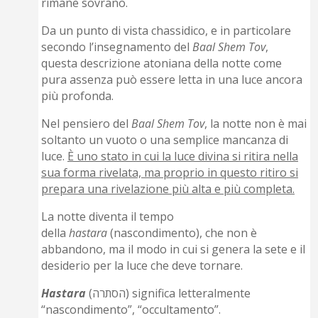
rimane sovrano.
Da un punto di vista chassidico, e in particolare
secondo l’insegnamento del
Baal Shem Tov
,
questa descrizione atoniana della notte come
pura assenza può essere letta in una luce ancora
più profonda.
Nel pensiero del
Baal Shem Tov
, la notte non è mai
soltanto un vuoto o una semplice mancanza di
luce.
È uno stato in cui la luce divina si ritira nella
sua forma rivelata, ma proprio in questo ritiro si
prepara una rivelazione più alta e più completa.
La notte diventa il tempo
della
hastara
(nascondimento), che non è
abbandono, ma il modo in cui si genera la sete e il
desiderio per la luce che deve tornare.
Hastara
(הסתרה) significa letteralmente
“nascondimento”, “occultamento”.