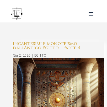
Incantesimi e monoteismo
dall’Antico Egitto – Parte 4
Giu 2, 2026
|
EGITTO