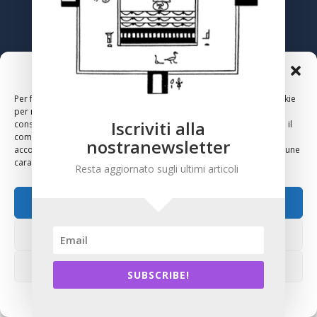
NEWSLETTER
Gestisci Consenso Cookie
Per fornire le migliori esperienze, utilizziamo tecnologie come i cookie
per memorizzare e/o accedere alle informazioni del dispositivo. Il
Registrati
Iscriviti alla
consenso a queste tecnologie ci permetterà di elaborare dati come il
comportamento di navigazione o ID unici su questo sito. Non
nostranewsletter
acconsentire o ritirare il consenso può influire negativamente su alcune
caratteristiche e funzioni.
Resta aggiornato sugli ultimi articoli
Accetta
Nega
Visualizza le preferenze
SUBSCRIBE!
Cookie Policy
Privacy Policy