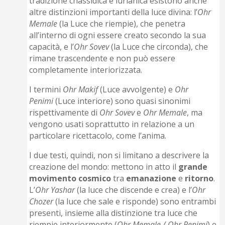
tradizione chassidica e lurianica esistono anche
altre distinzioni importanti della luce divina: l’
Ohr
Memale
(la Luce che riempie), che penetra
all’interno di ogni essere creato secondo la sua
capacità, e l’
Ohr Sovev
(la Luce che circonda), che
rimane trascendente e non può essere
completamente interiorizzata.
I termini
Ohr Makif
(Luce avvolgente) e
Ohr
Penimi
(Luce interiore) sono quasi sinonimi
rispettivamente di
Ohr Sovev
e
Ohr Memale
, ma
vengono usati soprattutto in relazione a un
particolare ricettacolo, come l’anima.
I due testi, quindi, non si limitano a descrivere la
creazione del mondo: mettono in atto il
grande
movimento cosmico
tra
emanazione
e
ritorno
.
L’
Ohr Yashar
(la luce che discende e crea) e l’
Ohr
Chozer
(la luce che sale e risponde) sono entrambi
presenti, insieme alla distinzione tra luce che
riempie interiormente (
Ohr Memale / Ohr Penimi
) e