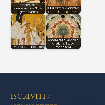
Incantesimi e
monoteismo dall’Antico
IL MAESTRO MASSONE
Egitto – Parte 1
È CUSTODE DEL PANE
Ancora sulla kabbalah
cristiana: il caso
TRADIZIONE E DINTORNI
svedese/4
ISCRIVITI /